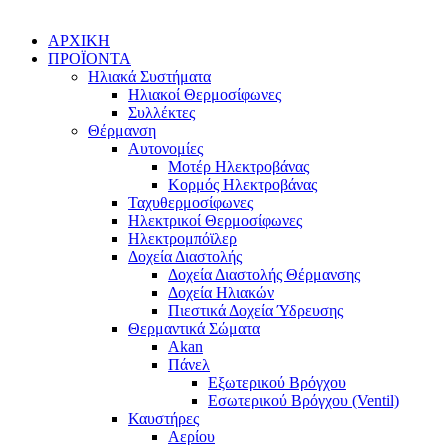
ΑΡΧΙΚΗ
ΠΡΟΪΟΝΤΑ
Ηλιακά Συστήματα
Ηλιακοί Θερμοσίφωνες
Συλλέκτες
Θέρμανση
Αυτονομίες
Μοτέρ Ηλεκτροβάνας
Κορμός Ηλεκτροβάνας
Ταχυθερμοσίφωνες
Ηλεκτρικοί Θερμοσίφωνες
Ηλεκτρομπόϊλερ
Δοχεία Διαστολής
Δοχεία Διαστολής Θέρμανσης
Δοχεία Ηλιακών
Πιεστικά Δοχεία Ύδρευσης
Θερμαντικά Σώματα
Akan
Πάνελ
Εξωτερικού Βρόγχου
Εσωτερικού Βρόγχου (Ventil)
Καυστήρες
Αερίου