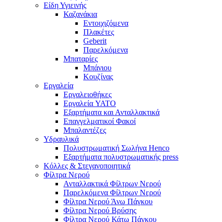
Είδη Υγιεινής
Καζανάκια
Εντοιχιζόμενα
Πλακέτες
Geberit
Παρελκόμενα
Μπαταρίες
Μπάνιου
Κουζίνας
Εργαλεία
Εργαλειοθήκες
Εργαλεία YATO
Εξαρτήματα και Ανταλλακτικά
Επαγγελματικοί Φακοί
Μπαλαντέζες
Υδραυλικά
Πολυστρωματική Σωλήνα Henco
Εξαρτήματα πολυστρωματικής press
Κόλλες & Στεγανοποιητικά
Φίλτρα Νερού
Ανταλλακτικά Φίλτρων Νερού
Παρελκόμενα Φίλτρων Νερού
Φίλτρα Νερού Άνω Πάγκου
Φίλτρα Νερού Βρύσης
Φίλτρα Νερού Κάτω Πάγκου