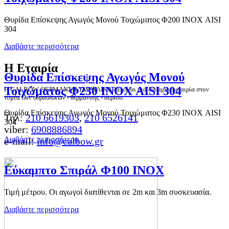
Θυρίδα Επίσκεψης Αγωγός Μονού Τοιχώματος Φ200 ΙΝΟΧ AISI
304
Διαβάστε περισσότερα
Η Εταιρία
Θυρίδα Επίσκεψης Αγωγός Μονού
Τοιχώματος Φ230 ΙΝΟΧ AISI 304
Η CALBOW ΘΕΡΜΑΝΣΗ ΥΔΡΑΥΛΙΚΑ ΑΕ είναι μια δυναμική εταιρία στον
τομέα των υδραυλικών - θέρμανσης - αερίου.
Θυρίδα Επίσκεψης Αγωγός Μονού Τοιχώματος Φ230 ΙΝΟΧ AISI
Τηλ:
210 6619303
,
210 6526141
304
viber:
6908886894
Διαβάστε περισσότερα
e-mail:
info@calbow.gr
Εύκαμπτο Σπιράλ Φ100 ΙΝΟΧ
Τιμή μέτρου. Οι αγωγοί διατίθενται σε 2m και 3m συσκευασία.
Διαβάστε περισσότερα