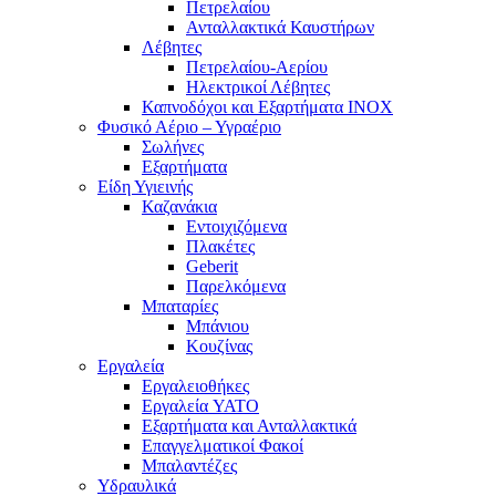
Πετρελαίου
Ανταλλακτικά Καυστήρων
Λέβητες
Πετρελαίου-Αερίου
Ηλεκτρικοί Λέβητες
Καπνοδόχοι και Εξαρτήματα ΙΝΟΧ
Φυσικό Αέριο – Υγραέριο
Σωλήνες
Εξαρτήματα
Είδη Υγιεινής
Καζανάκια
Εντοιχιζόμενα
Πλακέτες
Geberit
Παρελκόμενα
Μπαταρίες
Μπάνιου
Κουζίνας
Εργαλεία
Εργαλειοθήκες
Εργαλεία YATO
Εξαρτήματα και Ανταλλακτικά
Επαγγελματικοί Φακοί
Μπαλαντέζες
Υδραυλικά