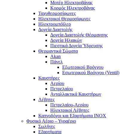
Μοτέρ Ηλεκτροβάνας
Κορμός Ηλεκτροβάνας
Ταχυθερμοσίφωνες
Ηλεκτρικοί Θερμοσίφωνες
Ηλεκτρομπόϊλερ
Δοχεία Διαστολής
Δοχεία Διαστολής Θέρμανσης
Δοχεία Ηλιακών
Πιεστικά Δοχεία Ύδρευσης
Θερμαντικά Σώματα
Akan
Πάνελ
Εξωτερικού Βρόγχου
Εσωτερικού Βρόγχου (Ventil)
Καυστήρες
Αερίου
Πετρελαίου
Ανταλλακτικά Καυστήρων
Λέβητες
Πετρελαίου-Αερίου
Ηλεκτρικοί Λέβητες
Καπνοδόχοι και Εξαρτήματα ΙΝΟΧ
Φυσικό Αέριο – Υγραέριο
Σωλήνες
Εξαρτήματα