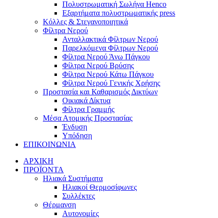
Πολυστρωματική Σωλήνα Henco
Εξαρτήματα πολυστρωματικής press
Κόλλες & Στεγανοποιητικά
Φίλτρα Νερού
Ανταλλακτικά Φίλτρων Νερού
Παρελκόμενα Φίλτρων Νερού
Φίλτρα Νερού Άνω Πάγκου
Φίλτρα Νερού Βρύσης
Φίλτρα Νερού Κάτω Πάγκου
Φίλτρα Νερού Γενικής Χρήσης
Προστασία και Καθαρισμός Δικτύων
Οικιακά Δίκτυα
Φίλτρα Γραμμής
Μέσα Ατομικής Προστασίας
Ένδυση
Υπόδηση
ΕΠΙΚΟΙΝΩΝΙΑ
ΑΡΧΙΚΗ
ΠΡΟΪΟΝΤΑ
Ηλιακά Συστήματα
Ηλιακοί Θερμοσίφωνες
Συλλέκτες
Θέρμανση
Αυτονομίες