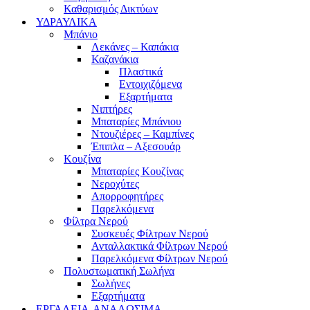
Καθαρισμός Δικτύων
ΥΔΡΑΥΛΙΚΑ
Μπάνιο
Λεκάνες – Καπάκια
Καζανάκια
Πλαστικά
Εντοιχιζόμενα
Εξαρτήματα
Νιπτήρες
Μπαταρίες Μπάνιου
Ντουζιέρες – Καμπίνες
Έπιπλα – Αξεσουάρ
Κουζίνα
Μπαταρίες Κουζίνας
Νεροχύτες
Απορροφητήρες
Παρελκόμενα
Φίλτρα Νερού
Συσκευές Φίλτρων Νερού
Ανταλλακτικά Φίλτρων Νερού
Παρελκόμενα Φίλτρων Νερού
Πολυστωματική Σωλήνα
Σωλήνες
Εξαρτήματα
ΕΡΓΑΛΕΙΑ-ΑΝΑΛΩΣΙΜΑ