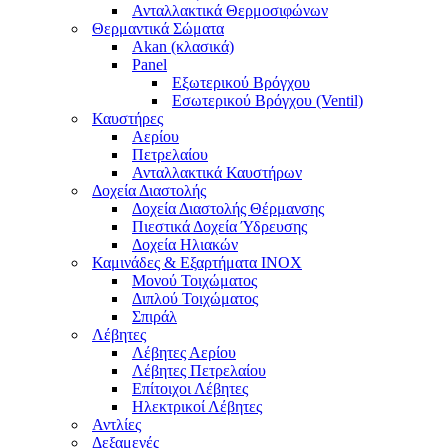
Ανταλλακτικά Θερμοσιφώνων
Θερμαντικά Σώματα
Akan (κλασικά)
Panel
Εξωτερικού Βρόγχου
Εσωτερικού Βρόγχου (Ventil)
Καυστήρες
Αερίου
Πετρελαίου
Ανταλλακτικά Καυστήρων
Δοχεία Διαστολής
Δοχεία Διαστολής Θέρμανσης
Πιεστικά Δοχεία Ύδρευσης
Δοχεία Ηλιακών
Καμινάδες & Εξαρτήματα ΙΝΟΧ
Μονού Τοιχώματος
Διπλού Τοιχώματος
Σπιράλ
Λέβητες
Λέβητες Αερίου
Λέβητες Πετρελαίου
Επίτοιχοι Λέβητες
Ηλεκτρικοί Λέβητες
Αντλίες
Δεξαμενές