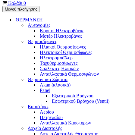
Καλάθι
0
Μενού πλοήγησης
ΘΕΡΜΑΝΣΗ
Αυτονομίες
Κορμοί Ηλεκτροβάνας
Μοτέρ Ηλεκτροβάνας
Θερμοσίφωνες
Ηλιακοί Θερμοσίφωνες
Ηλεκτρικοί Θερμοσίφωνες
Ηλεκτρομπόϊλερ
Ταχυθερμοσίφωνες
Συλλέκτες Ηλιακών
Ανταλλακτικά Θερμοσιφώνων
Θερμαντικά Σώματα
Akan (κλασικά)
Panel
Εξωτερικού Βρόγχου
Εσωτερικού Βρόγχου (Ventil)
Καυστήρες
Αερίου
Πετρελαίου
Ανταλλακτικά Καυστήρων
Δοχεία Διαστολής
Δοχεία Διαστολής Θέρμανσης