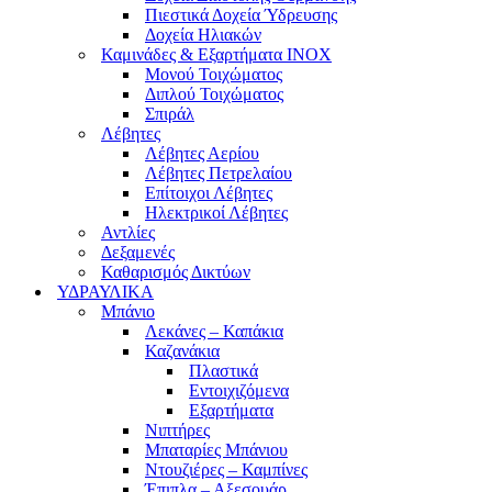
Πιεστικά Δοχεία Ύδρευσης
Δοχεία Ηλιακών
Καμινάδες & Εξαρτήματα ΙΝΟΧ
Μονού Τοιχώματος
Διπλού Τοιχώματος
Σπιράλ
Λέβητες
Λέβητες Αερίου
Λέβητες Πετρελαίου
Επίτοιχοι Λέβητες
Ηλεκτρικοί Λέβητες
Αντλίες
Δεξαμενές
Καθαρισμός Δικτύων
ΥΔΡΑΥΛΙΚΑ
Μπάνιο
Λεκάνες – Καπάκια
Καζανάκια
Πλαστικά
Εντοιχιζόμενα
Εξαρτήματα
Νιπτήρες
Μπαταρίες Μπάνιου
Ντουζιέρες – Καμπίνες
Έπιπλα – Αξεσουάρ