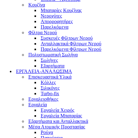
Κουζίνα
Μπαταρίες Κουζίνας
Νεροχύτες
Απορροφητήρες
Παρελκόμενα
Φίλτρα Νερού
Συσκευές Φίλτρων Νερού
Ανταλλακτικά Φίλτρων Νερού
Παρελκόμενα Φίλτρων Νερού
Πολυστωματική Σωλήνα
Σωλήνες
Εξαρτήματα
ΕΡΓΑΛΕΙΑ-ΑΝΑΛΩΣΙΜΑ
Επισκευαστικά Υλικά
Κόλλες
Σιλικόνες
Turbo-fix
Εργαλειοθήκες
Εργαλεία
Εργαλεία Χειρός
Εργαλεία Μπαταρίας
Εξαρτήματα και Ανταλλακτικά
Μέσα Ατομικής Προστασίας
Ρούχα
Παπούτσια