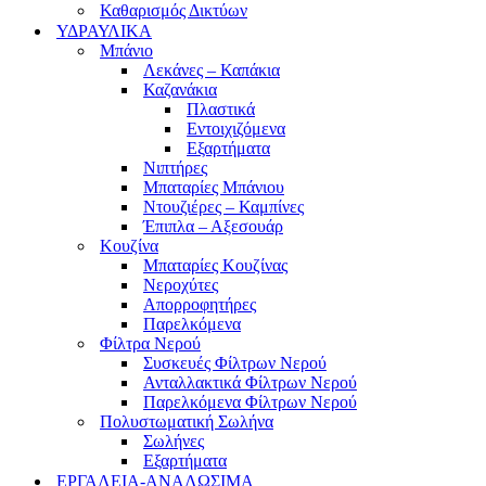
Καθαρισμός Δικτύων
ΥΔΡΑΥΛΙΚΑ
Μπάνιο
Λεκάνες – Καπάκια
Καζανάκια
Πλαστικά
Εντοιχιζόμενα
Εξαρτήματα
Νιπτήρες
Μπαταρίες Μπάνιου
Ντουζιέρες – Καμπίνες
Έπιπλα – Αξεσουάρ
Κουζίνα
Μπαταρίες Κουζίνας
Νεροχύτες
Απορροφητήρες
Παρελκόμενα
Φίλτρα Νερού
Συσκευές Φίλτρων Νερού
Ανταλλακτικά Φίλτρων Νερού
Παρελκόμενα Φίλτρων Νερού
Πολυστωματική Σωλήνα
Σωλήνες
Εξαρτήματα
ΕΡΓΑΛΕΙΑ-ΑΝΑΛΩΣΙΜΑ