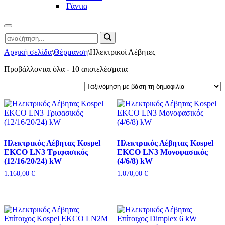
Γάντια
Μενού
Αναζήτηση
πλοήγησης
για...
Αρχική σελίδα
\
Θέρμανση
\
Ηλεκτρικοί Λέβητες
Sorted
Προβάλλονται όλα - 10 αποτελέσματα
by
popularity
Ηλεκτρικός Λέβητας Kospel
Ηλεκτρικός Λέβητας Kospel
EKCO LN3 Τριφασικός
EKCO LN3 Μονοφασικός
(12/16/20/24) kW
(4/6/8) kW
1.160,00
€
1.070,00
€