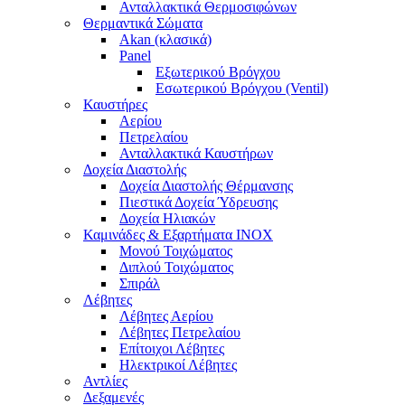
Ανταλλακτικά Θερμοσιφώνων
Θερμαντικά Σώματα
Akan (κλασικά)
Panel
Εξωτερικού Βρόγχου
Εσωτερικού Βρόγχου (Ventil)
Καυστήρες
Αερίου
Πετρελαίου
Ανταλλακτικά Καυστήρων
Δοχεία Διαστολής
Δοχεία Διαστολής Θέρμανσης
Πιεστικά Δοχεία Ύδρευσης
Δοχεία Ηλιακών
Καμινάδες & Εξαρτήματα ΙΝΟΧ
Μονού Τοιχώματος
Διπλού Τοιχώματος
Σπιράλ
Λέβητες
Λέβητες Αερίου
Λέβητες Πετρελαίου
Επίτοιχοι Λέβητες
Ηλεκτρικοί Λέβητες
Αντλίες
Δεξαμενές