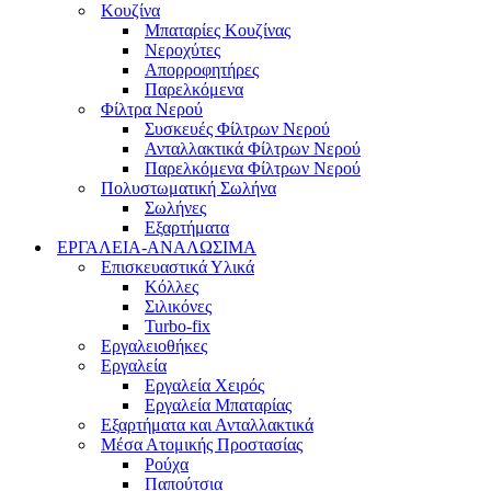
Κουζίνα
Μπαταρίες Κουζίνας
Νεροχύτες
Απορροφητήρες
Παρελκόμενα
Φίλτρα Νερού
Συσκευές Φίλτρων Νερού
Ανταλλακτικά Φίλτρων Νερού
Παρελκόμενα Φίλτρων Νερού
Πολυστωματική Σωλήνα
Σωλήνες
Εξαρτήματα
ΕΡΓΑΛΕΙΑ-ΑΝΑΛΩΣΙΜΑ
Επισκευαστικά Υλικά
Κόλλες
Σιλικόνες
Turbo-fix
Εργαλειοθήκες
Εργαλεία
Εργαλεία Χειρός
Εργαλεία Μπαταρίας
Εξαρτήματα και Ανταλλακτικά
Μέσα Ατομικής Προστασίας
Ρούχα
Παπούτσια