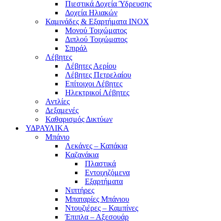
Πιεστικά Δοχεία Ύδρευσης
Δοχεία Ηλιακών
Καμινάδες & Εξαρτήματα ΙΝΟΧ
Μονού Τοιχώματος
Διπλού Τοιχώματος
Σπιράλ
Λέβητες
Λέβητες Αερίου
Λέβητες Πετρελαίου
Επίτοιχοι Λέβητες
Ηλεκτρικοί Λέβητες
Αντλίες
Δεξαμενές
Καθαρισμός Δικτύων
ΥΔΡΑΥΛΙΚΑ
Μπάνιο
Λεκάνες – Καπάκια
Καζανάκια
Πλαστικά
Εντοιχιζόμενα
Εξαρτήματα
Νιπτήρες
Μπαταρίες Μπάνιου
Ντουζιέρες – Καμπίνες
Έπιπλα – Αξεσουάρ