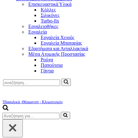
Επισκευαστικά Υλικά
Κόλλες
Σιλικόνες
Turbo-fix
Εργαλειοθήκες
Εργαλεία
Εργαλεία Χειρός
Εργαλεία Μπαταρίας
Εξαρτήματα και Ανταλλακτικά
Μέσα Ατομικής Προστασίας
Ρούχα
Παπούτσια
Γάντια
Αναζήτηση
για...
Υδραυλικά -Θέρμανση - Κλιματισμός
Αναζήτηση
για...