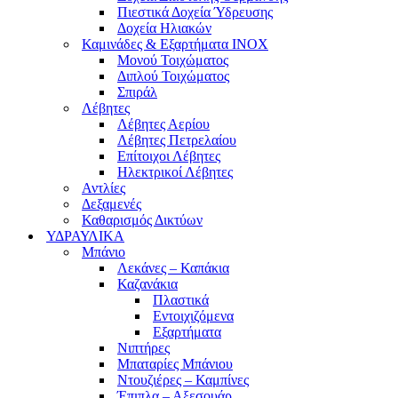
Πιεστικά Δοχεία Ύδρευσης
Δοχεία Ηλιακών
Καμινάδες & Εξαρτήματα ΙΝΟΧ
Μονού Τοιχώματος
Διπλού Τοιχώματος
Σπιράλ
Λέβητες
Λέβητες Αερίου
Λέβητες Πετρελαίου
Επίτοιχοι Λέβητες
Ηλεκτρικοί Λέβητες
Αντλίες
Δεξαμενές
Καθαρισμός Δικτύων
ΥΔΡΑΥΛΙΚΑ
Μπάνιο
Λεκάνες – Καπάκια
Καζανάκια
Πλαστικά
Εντοιχιζόμενα
Εξαρτήματα
Νιπτήρες
Μπαταρίες Μπάνιου
Ντουζιέρες – Καμπίνες
Έπιπλα – Αξεσουάρ