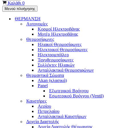
Καλάθι
0
Μενού πλοήγησης
ΘΕΡΜΑΝΣΗ
Αυτονομίες
Κορμοί Ηλεκτροβάνας
Μοτέρ Ηλεκτροβάνας
Θερμοσίφωνες
Ηλιακοί Θερμοσίφωνες
Ηλεκτρικοί Θερμοσίφωνες
Ηλεκτρομπόϊλερ
Ταχυθερμοσίφωνες
Συλλέκτες Ηλιακών
Ανταλλακτικά Θερμοσιφώνων
Θερμαντικά Σώματα
Akan (κλασικά)
Panel
Εξωτερικού Βρόγχου
Εσωτερικού Βρόγχου (Ventil)
Καυστήρες
Αερίου
Πετρελαίου
Ανταλλακτικά Καυστήρων
Δοχεία Διαστολής
Δοχεία Διαστολής Θέρμανσης