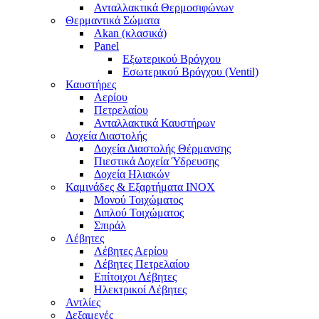
Ανταλλακτικά Θερμοσιφώνων
Θερμαντικά Σώματα
Akan (κλασικά)
Panel
Εξωτερικού Βρόγχου
Εσωτερικού Βρόγχου (Ventil)
Καυστήρες
Αερίου
Πετρελαίου
Ανταλλακτικά Καυστήρων
Δοχεία Διαστολής
Δοχεία Διαστολής Θέρμανσης
Πιεστικά Δοχεία Ύδρευσης
Δοχεία Ηλιακών
Καμινάδες & Εξαρτήματα ΙΝΟΧ
Μονού Τοιχώματος
Διπλού Τοιχώματος
Σπιράλ
Λέβητες
Λέβητες Αερίου
Λέβητες Πετρελαίου
Επίτοιχοι Λέβητες
Ηλεκτρικοί Λέβητες
Αντλίες
Δεξαμενές