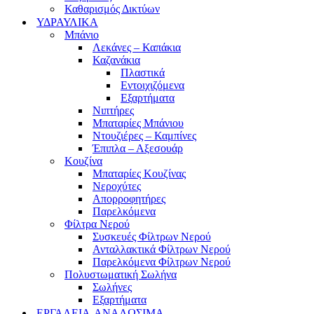
Καθαρισμός Δικτύων
ΥΔΡΑΥΛΙΚΑ
Μπάνιο
Λεκάνες – Καπάκια
Καζανάκια
Πλαστικά
Εντοιχιζόμενα
Εξαρτήματα
Νιπτήρες
Μπαταρίες Μπάνιου
Ντουζιέρες – Καμπίνες
Έπιπλα – Αξεσουάρ
Κουζίνα
Μπαταρίες Κουζίνας
Νεροχύτες
Απορροφητήρες
Παρελκόμενα
Φίλτρα Νερού
Συσκευές Φίλτρων Νερού
Ανταλλακτικά Φίλτρων Νερού
Παρελκόμενα Φίλτρων Νερού
Πολυστωματική Σωλήνα
Σωλήνες
Εξαρτήματα
ΕΡΓΑΛΕΙΑ-ΑΝΑΛΩΣΙΜΑ