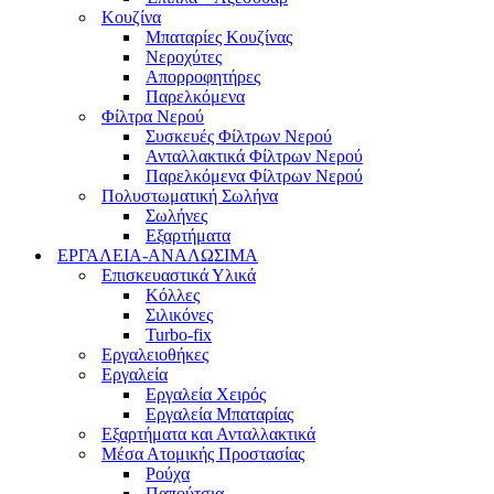
Κουζίνα
Μπαταρίες Κουζίνας
Νεροχύτες
Απορροφητήρες
Παρελκόμενα
Φίλτρα Νερού
Συσκευές Φίλτρων Νερού
Ανταλλακτικά Φίλτρων Νερού
Παρελκόμενα Φίλτρων Νερού
Πολυστωματική Σωλήνα
Σωλήνες
Εξαρτήματα
ΕΡΓΑΛΕΙΑ-ΑΝΑΛΩΣΙΜΑ
Επισκευαστικά Υλικά
Κόλλες
Σιλικόνες
Turbo-fix
Εργαλειοθήκες
Εργαλεία
Εργαλεία Χειρός
Εργαλεία Μπαταρίας
Εξαρτήματα και Ανταλλακτικά
Μέσα Ατομικής Προστασίας
Ρούχα
Παπούτσια