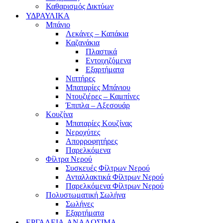
Καθαρισμός Δικτύων
ΥΔΡΑΥΛΙΚΑ
Μπάνιο
Λεκάνες – Καπάκια
Καζανάκια
Πλαστικά
Εντοιχιζόμενα
Εξαρτήματα
Νιπτήρες
Μπαταρίες Μπάνιου
Ντουζιέρες – Καμπίνες
Έπιπλα – Αξεσουάρ
Κουζίνα
Μπαταρίες Κουζίνας
Νεροχύτες
Απορροφητήρες
Παρελκόμενα
Φίλτρα Νερού
Συσκευές Φίλτρων Νερού
Ανταλλακτικά Φίλτρων Νερού
Παρελκόμενα Φίλτρων Νερού
Πολυστωματική Σωλήνα
Σωλήνες
Εξαρτήματα
ΕΡΓΑΛΕΙΑ-ΑΝΑΛΩΣΙΜΑ