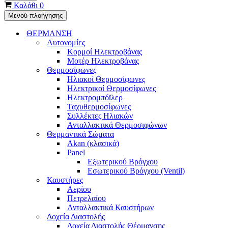
Καλάθι
0
Μενού πλοήγησης
ΘΕΡΜΑΝΣΗ
Αυτονομίες
Κορμοί Ηλεκτροβάνας
Μοτέρ Ηλεκτροβάνας
Θερμοσίφωνες
Ηλιακοί Θερμοσίφωνες
Ηλεκτρικοί Θερμοσίφωνες
Ηλεκτρομπόϊλερ
Ταχυθερμοσίφωνες
Συλλέκτες Ηλιακών
Ανταλλακτικά Θερμοσιφώνων
Θερμαντικά Σώματα
Akan (κλασικά)
Panel
Εξωτερικού Βρόγχου
Εσωτερικού Βρόγχου (Ventil)
Καυστήρες
Αερίου
Πετρελαίου
Ανταλλακτικά Καυστήρων
Δοχεία Διαστολής
Δοχεία Διαστολής Θέρμανσης