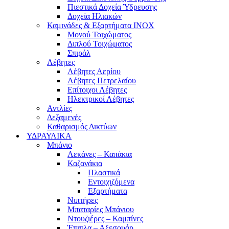
Πιεστικά Δοχεία Ύδρευσης
Δοχεία Ηλιακών
Καμινάδες & Εξαρτήματα ΙΝΟΧ
Μονού Τοιχώματος
Διπλού Τοιχώματος
Σπιράλ
Λέβητες
Λέβητες Αερίου
Λέβητες Πετρελαίου
Επίτοιχοι Λέβητες
Ηλεκτρικοί Λέβητες
Αντλίες
Δεξαμενές
Καθαρισμός Δικτύων
ΥΔΡΑΥΛΙΚΑ
Μπάνιο
Λεκάνες – Καπάκια
Καζανάκια
Πλαστικά
Εντοιχιζόμενα
Εξαρτήματα
Νιπτήρες
Μπαταρίες Μπάνιου
Ντουζιέρες – Καμπίνες
Έπιπλα – Αξεσουάρ