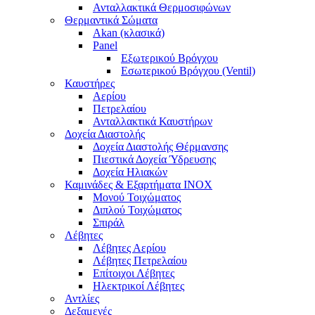
Ανταλλακτικά Θερμοσιφώνων
Θερμαντικά Σώματα
Akan (κλασικά)
Panel
Εξωτερικού Βρόγχου
Εσωτερικού Βρόγχου (Ventil)
Καυστήρες
Αερίου
Πετρελαίου
Ανταλλακτικά Καυστήρων
Δοχεία Διαστολής
Δοχεία Διαστολής Θέρμανσης
Πιεστικά Δοχεία Ύδρευσης
Δοχεία Ηλιακών
Καμινάδες & Εξαρτήματα ΙΝΟΧ
Μονού Τοιχώματος
Διπλού Τοιχώματος
Σπιράλ
Λέβητες
Λέβητες Αερίου
Λέβητες Πετρελαίου
Επίτοιχοι Λέβητες
Ηλεκτρικοί Λέβητες
Αντλίες
Δεξαμενές