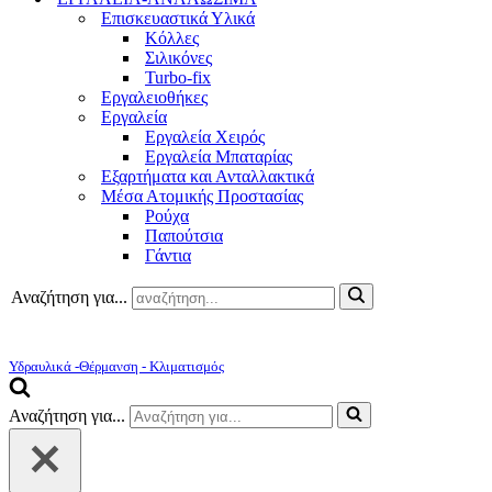
Επισκευαστικά Υλικά
Κόλλες
Σιλικόνες
Turbo-fix
Εργαλειοθήκες
Εργαλεία
Εργαλεία Χειρός
Εργαλεία Μπαταρίας
Εξαρτήματα και Ανταλλακτικά
Μέσα Ατομικής Προστασίας
Ρούχα
Παπούτσια
Γάντια
Αναζήτηση για...
Υδραυλικά -Θέρμανση - Κλιματισμός
Αναζήτηση για...