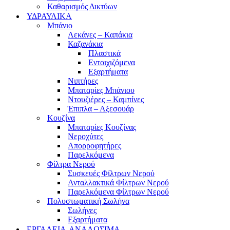
Καθαρισμός Δικτύων
ΥΔΡΑΥΛΙΚΑ
Μπάνιο
Λεκάνες – Καπάκια
Καζανάκια
Πλαστικά
Εντοιχιζόμενα
Εξαρτήματα
Νιπτήρες
Μπαταρίες Μπάνιου
Ντουζιέρες – Καμπίνες
Έπιπλα – Αξεσουάρ
Κουζίνα
Μπαταρίες Κουζίνας
Νεροχύτες
Απορροφητήρες
Παρελκόμενα
Φίλτρα Νερού
Συσκευές Φίλτρων Νερού
Ανταλλακτικά Φίλτρων Νερού
Παρελκόμενα Φίλτρων Νερού
Πολυστωματική Σωλήνα
Σωλήνες
Εξαρτήματα
ΕΡΓΑΛΕΙΑ-ΑΝΑΛΩΣΙΜΑ