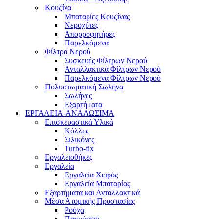
Κουζίνα
Μπαταρίες Κουζίνας
Νεροχύτες
Απορροφητήρες
Παρελκόμενα
Φίλτρα Νερού
Συσκευές Φίλτρων Νερού
Ανταλλακτικά Φίλτρων Νερού
Παρελκόμενα Φίλτρων Νερού
Πολυστωματική Σωλήνα
Σωλήνες
Εξαρτήματα
ΕΡΓΑΛΕΙΑ-ΑΝΑΛΩΣΙΜΑ
Επισκευαστικά Υλικά
Κόλλες
Σιλικόνες
Turbo-fix
Εργαλειοθήκες
Εργαλεία
Εργαλεία Χειρός
Εργαλεία Μπαταρίας
Εξαρτήματα και Ανταλλακτικά
Μέσα Ατομικής Προστασίας
Ρούχα
Παπούτσια