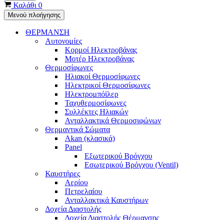
Καλάθι
0
Μενού πλοήγησης
ΘΕΡΜΑΝΣΗ
Αυτονομίες
Κορμοί Ηλεκτροβάνας
Μοτέρ Ηλεκτροβάνας
Θερμοσίφωνες
Ηλιακοί Θερμοσίφωνες
Ηλεκτρικοί Θερμοσίφωνες
Ηλεκτρομπόϊλερ
Ταχυθερμοσίφωνες
Συλλέκτες Ηλιακών
Ανταλλακτικά Θερμοσιφώνων
Θερμαντικά Σώματα
Akan (κλασικά)
Panel
Εξωτερικού Βρόγχου
Εσωτερικού Βρόγχου (Ventil)
Καυστήρες
Αερίου
Πετρελαίου
Ανταλλακτικά Καυστήρων
Δοχεία Διαστολής
Δοχεία Διαστολής Θέρμανσης