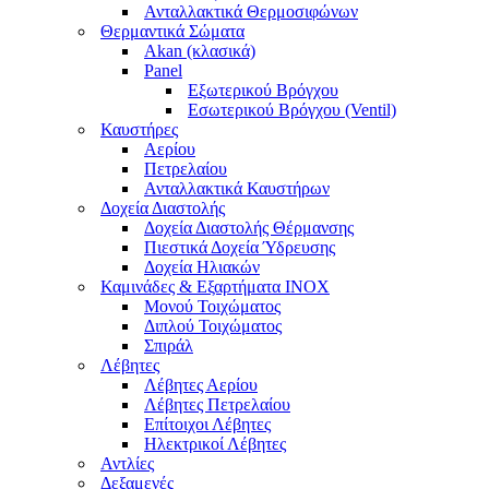
Ανταλλακτικά Θερμοσιφώνων
Θερμαντικά Σώματα
Akan (κλασικά)
Panel
Εξωτερικού Βρόγχου
Εσωτερικού Βρόγχου (Ventil)
Καυστήρες
Αερίου
Πετρελαίου
Ανταλλακτικά Καυστήρων
Δοχεία Διαστολής
Δοχεία Διαστολής Θέρμανσης
Πιεστικά Δοχεία Ύδρευσης
Δοχεία Ηλιακών
Καμινάδες & Εξαρτήματα ΙΝΟΧ
Μονού Τοιχώματος
Διπλού Τοιχώματος
Σπιράλ
Λέβητες
Λέβητες Αερίου
Λέβητες Πετρελαίου
Επίτοιχοι Λέβητες
Ηλεκτρικοί Λέβητες
Αντλίες
Δεξαμενές