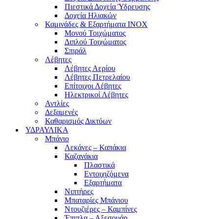
Πιεστικά Δοχεία Ύδρευσης
Δοχεία Ηλιακών
Καμινάδες & Εξαρτήματα ΙΝΟΧ
Μονού Τοιχώματος
Διπλού Τοιχώματος
Σπιράλ
Λέβητες
Λέβητες Αερίου
Λέβητες Πετρελαίου
Επίτοιχοι Λέβητες
Ηλεκτρικοί Λέβητες
Αντλίες
Δεξαμενές
Καθαρισμός Δικτύων
ΥΔΡΑΥΛΙΚΑ
Μπάνιο
Λεκάνες – Καπάκια
Καζανάκια
Πλαστικά
Εντοιχιζόμενα
Εξαρτήματα
Νιπτήρες
Μπαταρίες Μπάνιου
Ντουζιέρες – Καμπίνες
Έπιπλα – Αξεσουάρ