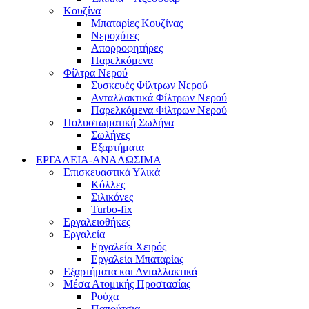
Κουζίνα
Μπαταρίες Κουζίνας
Νεροχύτες
Απορροφητήρες
Παρελκόμενα
Φίλτρα Νερού
Συσκευές Φίλτρων Νερού
Ανταλλακτικά Φίλτρων Νερού
Παρελκόμενα Φίλτρων Νερού
Πολυστωματική Σωλήνα
Σωλήνες
Εξαρτήματα
ΕΡΓΑΛΕΙΑ-ΑΝΑΛΩΣΙΜΑ
Επισκευαστικά Υλικά
Κόλλες
Σιλικόνες
Turbo-fix
Εργαλειοθήκες
Εργαλεία
Εργαλεία Χειρός
Εργαλεία Μπαταρίας
Εξαρτήματα και Ανταλλακτικά
Μέσα Ατομικής Προστασίας
Ρούχα
Παπούτσια