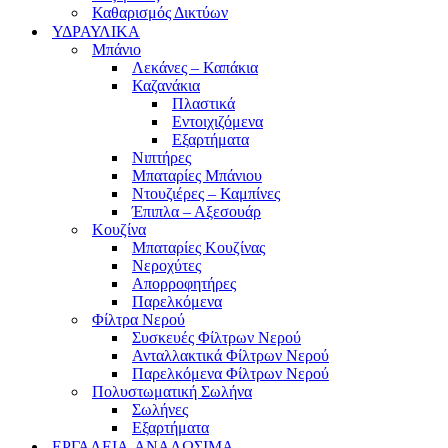
Καθαρισμός Δικτύων
ΥΔΡΑΥΛΙΚΑ
Μπάνιο
Λεκάνες – Καπάκια
Καζανάκια
Πλαστικά
Εντοιχιζόμενα
Εξαρτήματα
Νιπτήρες
Μπαταρίες Μπάνιου
Ντουζιέρες – Καμπίνες
Έπιπλα – Αξεσουάρ
Κουζίνα
Μπαταρίες Κουζίνας
Νεροχύτες
Απορροφητήρες
Παρελκόμενα
Φίλτρα Νερού
Συσκευές Φίλτρων Νερού
Ανταλλακτικά Φίλτρων Νερού
Παρελκόμενα Φίλτρων Νερού
Πολυστωματική Σωλήνα
Σωλήνες
Εξαρτήματα
ΕΡΓΑΛΕΙΑ-ΑΝΑΛΩΣΙΜΑ