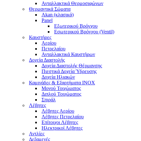
Ανταλλακτικά Θερμοσιφώνων
Θερμαντικά Σώματα
Akan (κλασικά)
Panel
Εξωτερικού Βρόγχου
Εσωτερικού Βρόγχου (Ventil)
Καυστήρες
Αερίου
Πετρελαίου
Ανταλλακτικά Καυστήρων
Δοχεία Διαστολής
Δοχεία Διαστολής Θέρμανσης
Πιεστικά Δοχεία Ύδρευσης
Δοχεία Ηλιακών
Καμινάδες & Εξαρτήματα ΙΝΟΧ
Μονού Τοιχώματος
Διπλού Τοιχώματος
Σπιράλ
Λέβητες
Λέβητες Αερίου
Λέβητες Πετρελαίου
Επίτοιχοι Λέβητες
Ηλεκτρικοί Λέβητες
Αντλίες
Δεξαμενές