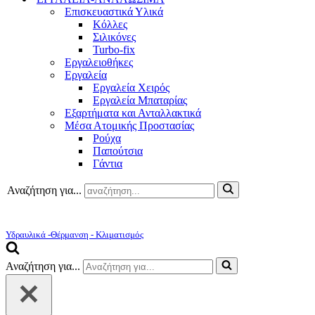
Επισκευαστικά Υλικά
Κόλλες
Σιλικόνες
Turbo-fix
Εργαλειοθήκες
Εργαλεία
Εργαλεία Χειρός
Εργαλεία Μπαταρίας
Εξαρτήματα και Ανταλλακτικά
Μέσα Ατομικής Προστασίας
Ρούχα
Παπούτσια
Γάντια
Αναζήτηση για...
Υδραυλικά -Θέρμανση - Κλιματισμός
Αναζήτηση για...