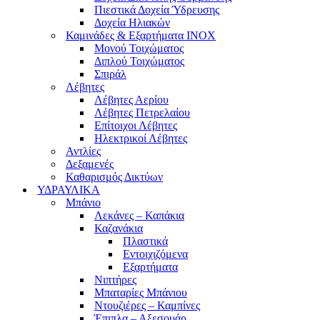
Πιεστικά Δοχεία Ύδρευσης
Δοχεία Ηλιακών
Καμινάδες & Εξαρτήματα ΙΝΟΧ
Μονού Τοιχώματος
Διπλού Τοιχώματος
Σπιράλ
Λέβητες
Λέβητες Αερίου
Λέβητες Πετρελαίου
Επίτοιχοι Λέβητες
Ηλεκτρικοί Λέβητες
Αντλίες
Δεξαμενές
Καθαρισμός Δικτύων
ΥΔΡΑΥΛΙΚΑ
Μπάνιο
Λεκάνες – Καπάκια
Καζανάκια
Πλαστικά
Εντοιχιζόμενα
Εξαρτήματα
Νιπτήρες
Μπαταρίες Μπάνιου
Ντουζιέρες – Καμπίνες
Έπιπλα – Αξεσουάρ