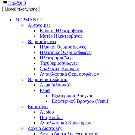
Καλάθι
0
Μενού πλοήγησης
ΘΕΡΜΑΝΣΗ
Αυτονομίες
Κορμοί Ηλεκτροβάνας
Μοτέρ Ηλεκτροβάνας
Θερμοσίφωνες
Ηλιακοί Θερμοσίφωνες
Ηλεκτρικοί Θερμοσίφωνες
Ηλεκτρομπόϊλερ
Ταχυθερμοσίφωνες
Συλλέκτες Ηλιακών
Ανταλλακτικά Θερμοσιφώνων
Θερμαντικά Σώματα
Akan (κλασικά)
Panel
Εξωτερικού Βρόγχου
Εσωτερικού Βρόγχου (Ventil)
Καυστήρες
Αερίου
Πετρελαίου
Ανταλλακτικά Καυστήρων
Δοχεία Διαστολής
Δοχεία Διαστολής Θέρμανσης