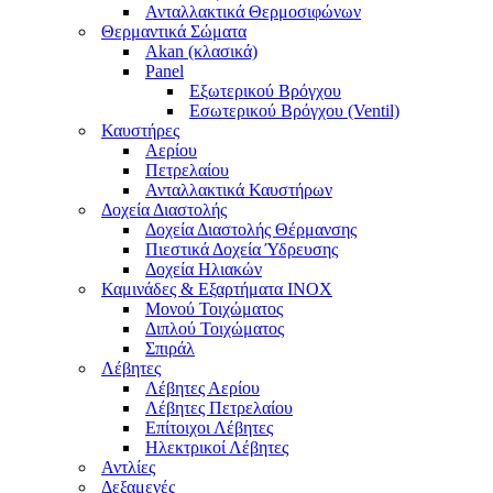
Ανταλλακτικά Θερμοσιφώνων
Θερμαντικά Σώματα
Akan (κλασικά)
Panel
Εξωτερικού Βρόγχου
Εσωτερικού Βρόγχου (Ventil)
Καυστήρες
Αερίου
Πετρελαίου
Ανταλλακτικά Καυστήρων
Δοχεία Διαστολής
Δοχεία Διαστολής Θέρμανσης
Πιεστικά Δοχεία Ύδρευσης
Δοχεία Ηλιακών
Καμινάδες & Εξαρτήματα ΙΝΟΧ
Μονού Τοιχώματος
Διπλού Τοιχώματος
Σπιράλ
Λέβητες
Λέβητες Αερίου
Λέβητες Πετρελαίου
Επίτοιχοι Λέβητες
Ηλεκτρικοί Λέβητες
Αντλίες
Δεξαμενές