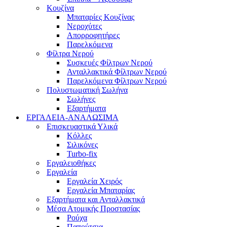
Κουζίνα
Μπαταρίες Κουζίνας
Νεροχύτες
Απορροφητήρες
Παρελκόμενα
Φίλτρα Νερού
Συσκευές Φίλτρων Νερού
Ανταλλακτικά Φίλτρων Νερού
Παρελκόμενα Φίλτρων Νερού
Πολυστωματική Σωλήνα
Σωλήνες
Εξαρτήματα
ΕΡΓΑΛΕΙΑ-ΑΝΑΛΩΣΙΜΑ
Επισκευαστικά Υλικά
Κόλλες
Σιλικόνες
Turbo-fix
Εργαλειοθήκες
Εργαλεία
Εργαλεία Χειρός
Εργαλεία Μπαταρίας
Εξαρτήματα και Ανταλλακτικά
Μέσα Ατομικής Προστασίας
Ρούχα
Παπούτσια