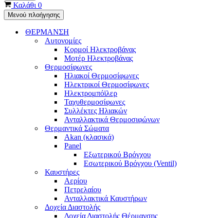
Καλάθι
0
Μενού πλοήγησης
ΘΕΡΜΑΝΣΗ
Αυτονομίες
Κορμοί Ηλεκτροβάνας
Μοτέρ Ηλεκτροβάνας
Θερμοσίφωνες
Ηλιακοί Θερμοσίφωνες
Ηλεκτρικοί Θερμοσίφωνες
Ηλεκτρομπόϊλερ
Ταχυθερμοσίφωνες
Συλλέκτες Ηλιακών
Ανταλλακτικά Θερμοσιφώνων
Θερμαντικά Σώματα
Akan (κλασικά)
Panel
Εξωτερικού Βρόγχου
Εσωτερικού Βρόγχου (Ventil)
Καυστήρες
Αερίου
Πετρελαίου
Ανταλλακτικά Καυστήρων
Δοχεία Διαστολής
Δοχεία Διαστολής Θέρμανσης