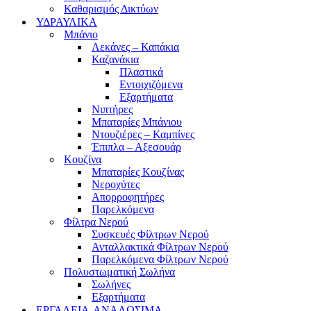
Καθαρισμός Δικτύων
ΥΔΡΑΥΛΙΚΑ
Μπάνιο
Λεκάνες – Καπάκια
Καζανάκια
Πλαστικά
Εντοιχιζόμενα
Εξαρτήματα
Νιπτήρες
Μπαταρίες Μπάνιου
Ντουζιέρες – Καμπίνες
Έπιπλα – Αξεσουάρ
Κουζίνα
Μπαταρίες Κουζίνας
Νεροχύτες
Απορροφητήρες
Παρελκόμενα
Φίλτρα Νερού
Συσκευές Φίλτρων Νερού
Ανταλλακτικά Φίλτρων Νερού
Παρελκόμενα Φίλτρων Νερού
Πολυστωματική Σωλήνα
Σωλήνες
Εξαρτήματα
ΕΡΓΑΛΕΙΑ-ΑΝΑΛΩΣΙΜΑ