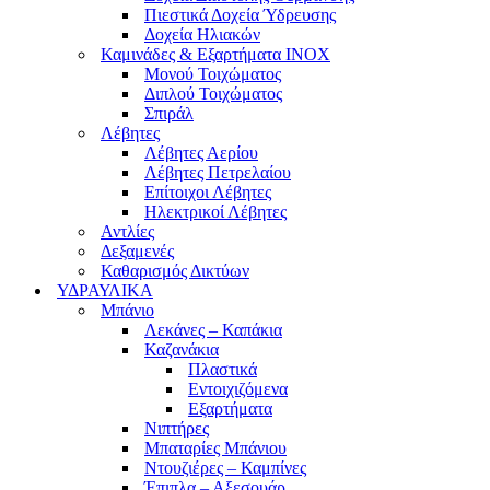
Πιεστικά Δοχεία Ύδρευσης
Δοχεία Ηλιακών
Καμινάδες & Εξαρτήματα ΙΝΟΧ
Μονού Τοιχώματος
Διπλού Τοιχώματος
Σπιράλ
Λέβητες
Λέβητες Αερίου
Λέβητες Πετρελαίου
Επίτοιχοι Λέβητες
Ηλεκτρικοί Λέβητες
Αντλίες
Δεξαμενές
Καθαρισμός Δικτύων
ΥΔΡΑΥΛΙΚΑ
Μπάνιο
Λεκάνες – Καπάκια
Καζανάκια
Πλαστικά
Εντοιχιζόμενα
Εξαρτήματα
Νιπτήρες
Μπαταρίες Μπάνιου
Ντουζιέρες – Καμπίνες
Έπιπλα – Αξεσουάρ