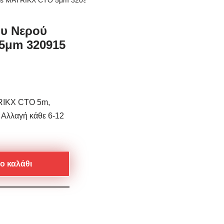
tlas MATRIKX CTO 5μm 320915
ου Νερού
5μm 320915
TRIKX CTO 5m,
 Αλλαγή κάθε 6-12
ο καλάθι