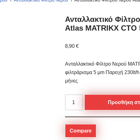
ερού
\
Ανταλλακτικά Φίλτρα Νερού
\
Ανταλλακτικό Φίλτρου Νερού A
Ανταλλακτικό Φίλτρ
Atlas MATRIKX CTO 
8,90
€
Ανταλλακτικό Φίλτρο Νερού MA
φιλτράρισμα 5 μm Παροχή 230lt/h
μήνες
Προσθήκη στ
Compare