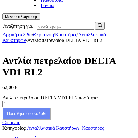
Γάντια
Μενού πλοήγησης
Αναζήτηση για...
Αρχική σελίδα
\
Θέρμανση
\
Καυστήρες
\
Ανταλλακτικά
Καυστήρων
\
Αντλία πετρελαίου DELTA VD1 RL2
Αντλία πετρελαίου DELTA
VD1 RL2
62,00
€
Αντλία πετρελαίου DELTA VD1 RL2 ποσότητα
Προσθήκη στο καλάθι
Compare
Κατηγορίες:
Ανταλλακτικά Καυστήρων
,
Καυστήρες