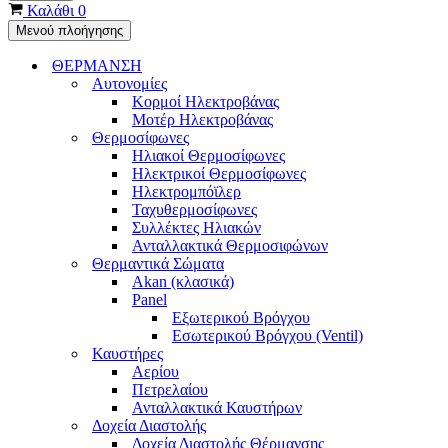
Καλάθι
0
Μενού πλοήγησης
ΘΕΡΜΑΝΣΗ
Αυτονομίες
Κορμοί Ηλεκτροβάνας
Μοτέρ Ηλεκτροβάνας
Θερμοσίφωνες
Ηλιακοί Θερμοσίφωνες
Ηλεκτρικοί Θερμοσίφωνες
Ηλεκτρομπόϊλερ
Ταχυθερμοσίφωνες
Συλλέκτες Ηλιακών
Ανταλλακτικά Θερμοσιφώνων
Θερμαντικά Σώματα
Akan (κλασικά)
Panel
Εξωτερικού Βρόγχου
Εσωτερικού Βρόγχου (Ventil)
Καυστήρες
Αερίου
Πετρελαίου
Ανταλλακτικά Καυστήρων
Δοχεία Διαστολής
Δοχεία Διαστολής Θέρμανσης