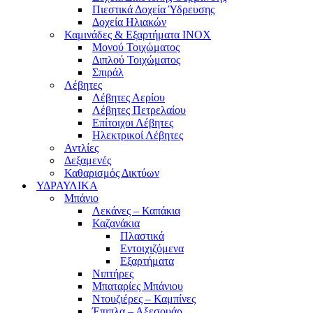
Πιεστικά Δοχεία Ύδρευσης
Δοχεία Ηλιακών
Καμινάδες & Εξαρτήματα ΙΝΟΧ
Μονού Τοιχώματος
Διπλού Τοιχώματος
Σπιράλ
Λέβητες
Λέβητες Αερίου
Λέβητες Πετρελαίου
Επίτοιχοι Λέβητες
Ηλεκτρικοί Λέβητες
Αντλίες
Δεξαμενές
Καθαρισμός Δικτύων
ΥΔΡΑΥΛΙΚΑ
Μπάνιο
Λεκάνες – Καπάκια
Καζανάκια
Πλαστικά
Εντοιχιζόμενα
Εξαρτήματα
Νιπτήρες
Μπαταρίες Μπάνιου
Ντουζιέρες – Καμπίνες
Έπιπλα – Αξεσουάρ