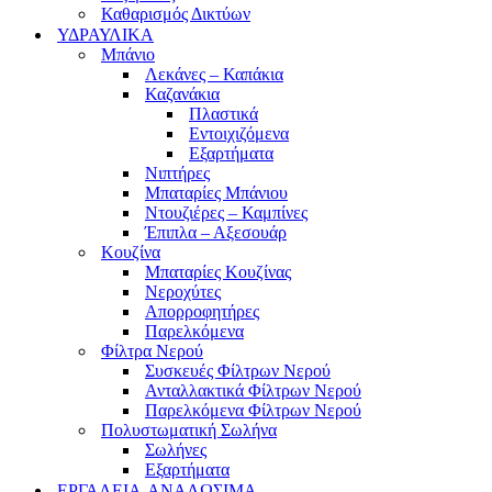
Καθαρισμός Δικτύων
ΥΔΡΑΥΛΙΚΑ
Μπάνιο
Λεκάνες – Καπάκια
Καζανάκια
Πλαστικά
Εντοιχιζόμενα
Εξαρτήματα
Νιπτήρες
Μπαταρίες Μπάνιου
Ντουζιέρες – Καμπίνες
Έπιπλα – Αξεσουάρ
Κουζίνα
Μπαταρίες Κουζίνας
Νεροχύτες
Απορροφητήρες
Παρελκόμενα
Φίλτρα Νερού
Συσκευές Φίλτρων Νερού
Ανταλλακτικά Φίλτρων Νερού
Παρελκόμενα Φίλτρων Νερού
Πολυστωματική Σωλήνα
Σωλήνες
Εξαρτήματα
ΕΡΓΑΛΕΙΑ-ΑΝΑΛΩΣΙΜΑ