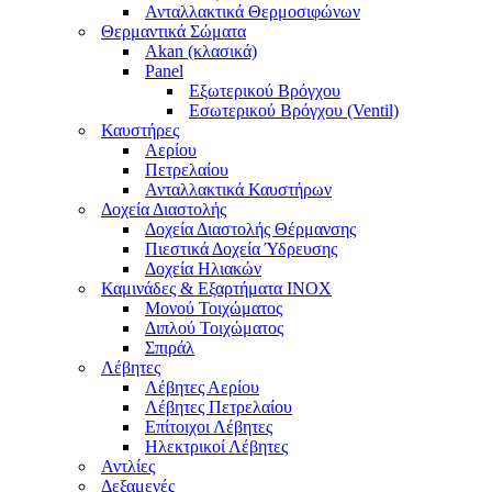
Ανταλλακτικά Θερμοσιφώνων
Θερμαντικά Σώματα
Akan (κλασικά)
Panel
Εξωτερικού Βρόγχου
Εσωτερικού Βρόγχου (Ventil)
Καυστήρες
Αερίου
Πετρελαίου
Ανταλλακτικά Καυστήρων
Δοχεία Διαστολής
Δοχεία Διαστολής Θέρμανσης
Πιεστικά Δοχεία Ύδρευσης
Δοχεία Ηλιακών
Καμινάδες & Εξαρτήματα ΙΝΟΧ
Μονού Τοιχώματος
Διπλού Τοιχώματος
Σπιράλ
Λέβητες
Λέβητες Αερίου
Λέβητες Πετρελαίου
Επίτοιχοι Λέβητες
Ηλεκτρικοί Λέβητες
Αντλίες
Δεξαμενές