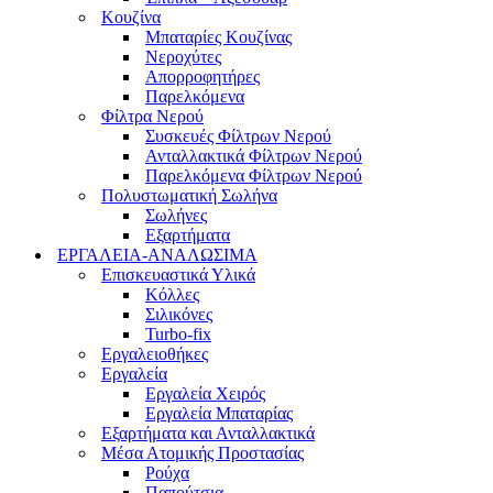
Κουζίνα
Μπαταρίες Κουζίνας
Νεροχύτες
Απορροφητήρες
Παρελκόμενα
Φίλτρα Νερού
Συσκευές Φίλτρων Νερού
Ανταλλακτικά Φίλτρων Νερού
Παρελκόμενα Φίλτρων Νερού
Πολυστωματική Σωλήνα
Σωλήνες
Εξαρτήματα
ΕΡΓΑΛΕΙΑ-ΑΝΑΛΩΣΙΜΑ
Επισκευαστικά Υλικά
Κόλλες
Σιλικόνες
Turbo-fix
Εργαλειοθήκες
Εργαλεία
Εργαλεία Χειρός
Εργαλεία Μπαταρίας
Εξαρτήματα και Ανταλλακτικά
Μέσα Ατομικής Προστασίας
Ρούχα
Παπούτσια