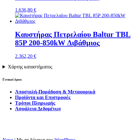
1.636,80
€
Καυστήρας Πετρελαίου Baltur TBL
85P 200-850kW Διβάθμιος
2.362,20
€
Χάρτης καταστήματος
Γενικοί όροι:
Αποστολή-Παράδοση & Μεταφορικά
Προϊόντα και Επιστροφές
Τρόποι Πληρωμής
Ασφάλεια Δεδομένων
Neve
| Με τη δύναμη του
WordPress