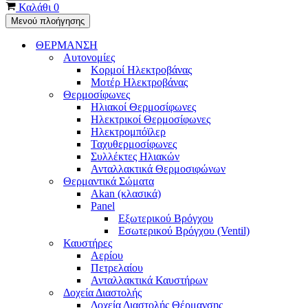
Καλάθι
0
Μενού πλοήγησης
ΘΕΡΜΑΝΣΗ
Αυτονομίες
Κορμοί Ηλεκτροβάνας
Μοτέρ Ηλεκτροβάνας
Θερμοσίφωνες
Ηλιακοί Θερμοσίφωνες
Ηλεκτρικοί Θερμοσίφωνες
Ηλεκτρομπόϊλερ
Ταχυθερμοσίφωνες
Συλλέκτες Ηλιακών
Ανταλλακτικά Θερμοσιφώνων
Θερμαντικά Σώματα
Akan (κλασικά)
Panel
Εξωτερικού Βρόγχου
Εσωτερικού Βρόγχου (Ventil)
Καυστήρες
Αερίου
Πετρελαίου
Ανταλλακτικά Καυστήρων
Δοχεία Διαστολής
Δοχεία Διαστολής Θέρμανσης