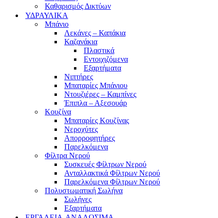
Καθαρισμός Δικτύων
ΥΔΡΑΥΛΙΚΑ
Μπάνιο
Λεκάνες – Καπάκια
Καζανάκια
Πλαστικά
Εντοιχιζόμενα
Εξαρτήματα
Νιπτήρες
Μπαταρίες Μπάνιου
Ντουζιέρες – Καμπίνες
Έπιπλα – Αξεσουάρ
Κουζίνα
Μπαταρίες Κουζίνας
Νεροχύτες
Απορροφητήρες
Παρελκόμενα
Φίλτρα Νερού
Συσκευές Φίλτρων Νερού
Ανταλλακτικά Φίλτρων Νερού
Παρελκόμενα Φίλτρων Νερού
Πολυστωματική Σωλήνα
Σωλήνες
Εξαρτήματα
ΕΡΓΑΛΕΙΑ-ΑΝΑΛΩΣΙΜΑ