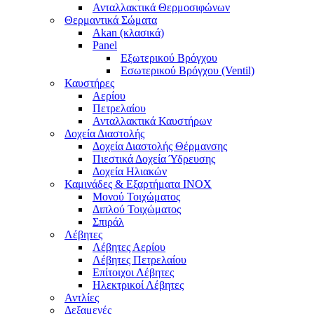
Ανταλλακτικά Θερμοσιφώνων
Θερμαντικά Σώματα
Akan (κλασικά)
Panel
Εξωτερικού Βρόγχου
Εσωτερικού Βρόγχου (Ventil)
Καυστήρες
Αερίου
Πετρελαίου
Ανταλλακτικά Καυστήρων
Δοχεία Διαστολής
Δοχεία Διαστολής Θέρμανσης
Πιεστικά Δοχεία Ύδρευσης
Δοχεία Ηλιακών
Καμινάδες & Εξαρτήματα ΙΝΟΧ
Μονού Τοιχώματος
Διπλού Τοιχώματος
Σπιράλ
Λέβητες
Λέβητες Αερίου
Λέβητες Πετρελαίου
Επίτοιχοι Λέβητες
Ηλεκτρικοί Λέβητες
Αντλίες
Δεξαμενές