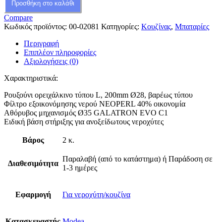
Προσθήκη στο καλάθι
Compare
Κωδικός προϊόντος:
00-02081
Κατηγορίες:
Κουζίνας
,
Μπαταρίες
Περιγραφή
Επιπλέον πληροφορίες
Αξιολογήσεις (0)
Χαρακτηριστικά:
Ρουξούνι ορειχάλκινο τύπου L, 200mm Ø28, βαρέως τύπου
Φίλτρο εξοικονόμησης νερού NEOPERL 40% οικονομία
Αθόρυβος μηχανισμός Ø35 GALATRON EVO C1
Ειδική βάση στήριξης για ανοξείδωτους νεροχύτες
Βάρος
2 κ.
Παραλαβή (από το κατάστημα) ή Παράδοση σε
Διαθεσιμότητα
1-3 ημέρες
Εφαρμογή
Για νεροχύτη/κουζίνα
Κατασκευαστής
Modea