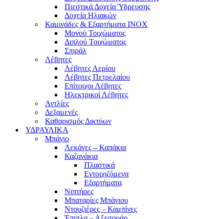
Πιεστικά Δοχεία Ύδρευσης
Δοχεία Ηλιακών
Καμινάδες & Εξαρτήματα ΙΝΟΧ
Μονού Τοιχώματος
Διπλού Τοιχώματος
Σπιράλ
Λέβητες
Λέβητες Αερίου
Λέβητες Πετρελαίου
Επίτοιχοι Λέβητες
Ηλεκτρικοί Λέβητες
Αντλίες
Δεξαμενές
Καθαρισμός Δικτύων
ΥΔΡΑΥΛΙΚΑ
Μπάνιο
Λεκάνες – Καπάκια
Καζανάκια
Πλαστικά
Εντοιχιζόμενα
Εξαρτήματα
Νιπτήρες
Μπαταρίες Μπάνιου
Ντουζιέρες – Καμπίνες
Έπιπλα – Αξεσουάρ