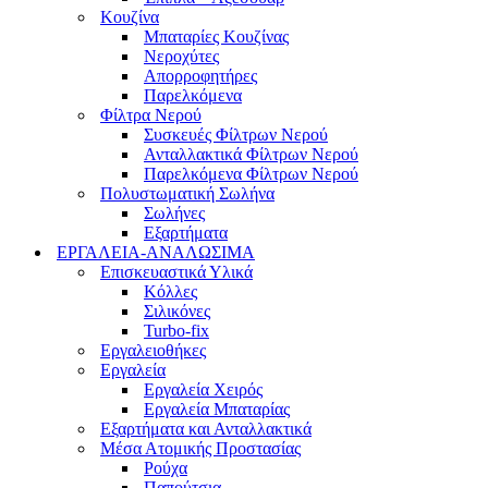
Κουζίνα
Μπαταρίες Κουζίνας
Νεροχύτες
Απορροφητήρες
Παρελκόμενα
Φίλτρα Νερού
Συσκευές Φίλτρων Νερού
Ανταλλακτικά Φίλτρων Νερού
Παρελκόμενα Φίλτρων Νερού
Πολυστωματική Σωλήνα
Σωλήνες
Εξαρτήματα
ΕΡΓΑΛΕΙΑ-ΑΝΑΛΩΣΙΜΑ
Επισκευαστικά Υλικά
Κόλλες
Σιλικόνες
Turbo-fix
Εργαλειοθήκες
Εργαλεία
Εργαλεία Χειρός
Εργαλεία Μπαταρίας
Εξαρτήματα και Ανταλλακτικά
Μέσα Ατομικής Προστασίας
Ρούχα
Παπούτσια