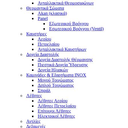
Ανταλλακτικά Θερμοσιφώνων
Θερμαντικά Σώματα
Akan (κλασικά)
Panel
Εξωτερικού Βρόγχου
Εσωτερικού Βρόγχου (Ventil)
Καυστήρες
Αερίου
Πετρελαίου
Ανταλλακτικά Καυστήρων
Δοχεία Διαστολής
Δοχεία Διαστολής Θέρμανσης
Πιεστικά Δοχεία Ύδρευσης
Δοχεία Ηλιακών
Καμινάδες & Εξαρτήματα ΙΝΟΧ
Μονού Τοιχώματος
Διπλού Τοιχώματος
Σπιράλ
Λέβητες
Λέβητες Αερίου
Λέβητες Πετρελαίου
Επίτοιχοι Λέβητες
Ηλεκτρικοί Λέβητες
Αντλίες
Δεξαμενές