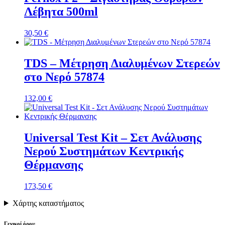
Λέβητα 500ml
30,50
€
TDS – Μέτρηση Διαλυμένων Στερεών
στο Νερό 57874
132,00
€
Universal Test Kit – Σετ Ανάλυσης
Νερού Συστημάτων Κεντρικής
Θέρμανσης
173,50
€
Χάρτης καταστήματος
Γενικοί όροι: