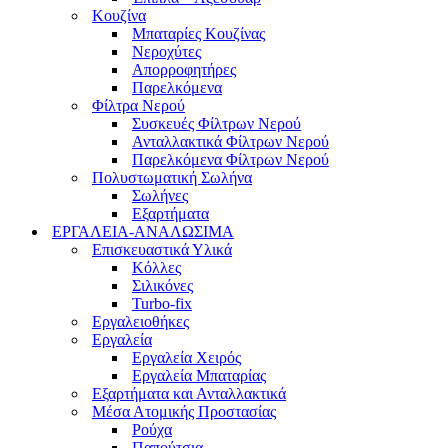
Κουζίνα
Μπαταρίες Κουζίνας
Νεροχύτες
Απορροφητήρες
Παρελκόμενα
Φίλτρα Νερού
Συσκευές Φίλτρων Νερού
Ανταλλακτικά Φίλτρων Νερού
Παρελκόμενα Φίλτρων Νερού
Πολυστωματική Σωλήνα
Σωλήνες
Εξαρτήματα
ΕΡΓΑΛΕΙΑ-ΑΝΑΛΩΣΙΜΑ
Επισκευαστικά Υλικά
Κόλλες
Σιλικόνες
Turbo-fix
Εργαλειοθήκες
Εργαλεία
Εργαλεία Χειρός
Εργαλεία Μπαταρίας
Εξαρτήματα και Ανταλλακτικά
Μέσα Ατομικής Προστασίας
Ρούχα
Παπούτσια