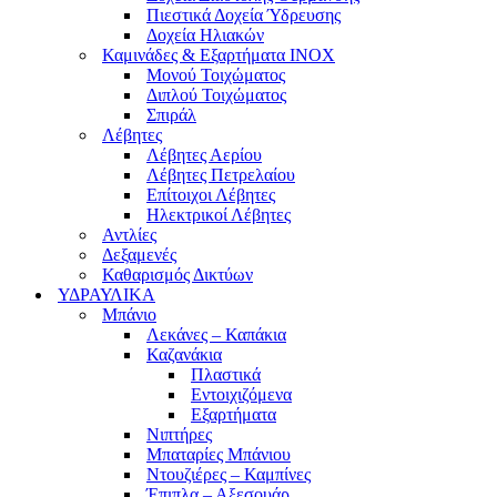
Πιεστικά Δοχεία Ύδρευσης
Δοχεία Ηλιακών
Καμινάδες & Εξαρτήματα ΙΝΟΧ
Μονού Τοιχώματος
Διπλού Τοιχώματος
Σπιράλ
Λέβητες
Λέβητες Αερίου
Λέβητες Πετρελαίου
Επίτοιχοι Λέβητες
Ηλεκτρικοί Λέβητες
Αντλίες
Δεξαμενές
Καθαρισμός Δικτύων
ΥΔΡΑΥΛΙΚΑ
Μπάνιο
Λεκάνες – Καπάκια
Καζανάκια
Πλαστικά
Εντοιχιζόμενα
Εξαρτήματα
Νιπτήρες
Μπαταρίες Μπάνιου
Ντουζιέρες – Καμπίνες
Έπιπλα – Αξεσουάρ