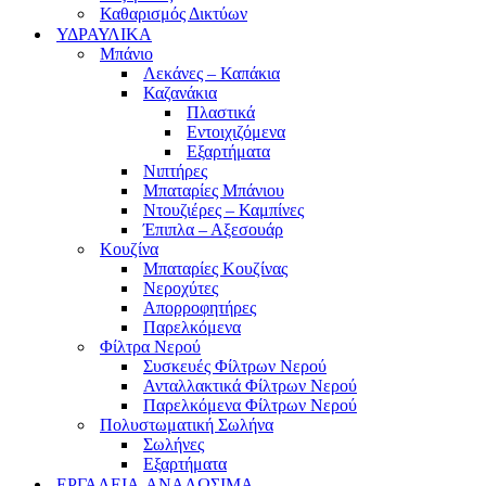
Καθαρισμός Δικτύων
ΥΔΡΑΥΛΙΚΑ
Μπάνιο
Λεκάνες – Καπάκια
Καζανάκια
Πλαστικά
Εντοιχιζόμενα
Εξαρτήματα
Νιπτήρες
Μπαταρίες Μπάνιου
Ντουζιέρες – Καμπίνες
Έπιπλα – Αξεσουάρ
Κουζίνα
Μπαταρίες Κουζίνας
Νεροχύτες
Απορροφητήρες
Παρελκόμενα
Φίλτρα Νερού
Συσκευές Φίλτρων Νερού
Ανταλλακτικά Φίλτρων Νερού
Παρελκόμενα Φίλτρων Νερού
Πολυστωματική Σωλήνα
Σωλήνες
Εξαρτήματα
ΕΡΓΑΛΕΙΑ-ΑΝΑΛΩΣΙΜΑ