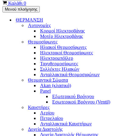
Καλάθι
0
Μενού πλοήγησης
ΘΕΡΜΑΝΣΗ
Αυτονομίες
Κορμοί Ηλεκτροβάνας
Μοτέρ Ηλεκτροβάνας
Θερμοσίφωνες
Ηλιακοί Θερμοσίφωνες
Ηλεκτρικοί Θερμοσίφωνες
Ηλεκτρομπόϊλερ
Ταχυθερμοσίφωνες
Συλλέκτες Ηλιακών
Ανταλλακτικά Θερμοσιφώνων
Θερμαντικά Σώματα
Akan (κλασικά)
Panel
Εξωτερικού Βρόγχου
Εσωτερικού Βρόγχου (Ventil)
Καυστήρες
Αερίου
Πετρελαίου
Ανταλλακτικά Καυστήρων
Δοχεία Διαστολής
Δοχεία Διαστολής Θέρμανσης