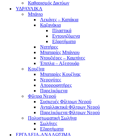
Καθαρισμός Δικτύων
ΥΔΡΑΥΛΙΚΑ
Μπάνιο
Λεκάνες – Καπάκια
Καζανάκια
Πλαστικά
Εντοιχιζόμενα
Εξαρτήματα
Νιπτήρες
Μπαταρίες Μπάνιου
Ντουζιέρες – Καμπίνες
Έπιπλα – Αξεσουάρ
Κουζίνα
Μπαταρίες Κουζίνας
Νεροχύτες
Απορροφητήρες
Παρελκόμενα
Φίλτρα Νερού
Συσκευές Φίλτρων Νερού
Ανταλλακτικά Φίλτρων Νερού
Παρελκόμενα Φίλτρων Νερού
Πολυστωματική Σωλήνα
Σωλήνες
Εξαρτήματα
ΕΡΓΑΛΕΙΑ-ΑΝΑΛΩΣΙΜΑ