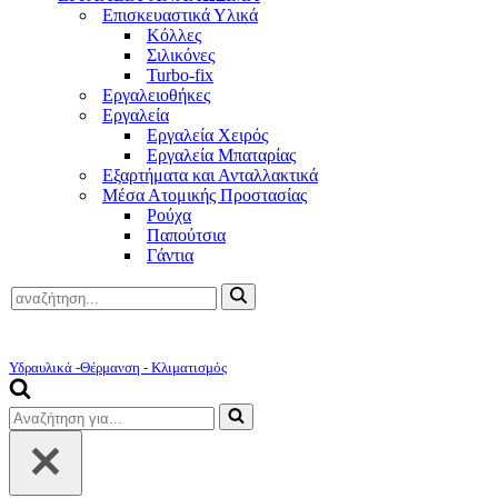
Επισκευαστικά Υλικά
Κόλλες
Σιλικόνες
Turbo-fix
Εργαλειοθήκες
Εργαλεία
Εργαλεία Χειρός
Εργαλεία Μπαταρίας
Εξαρτήματα και Ανταλλακτικά
Μέσα Ατομικής Προστασίας
Ρούχα
Παπούτσια
Γάντια
Αναζήτηση
για...
Υδραυλικά -Θέρμανση - Κλιματισμός
Αναζήτηση
για...