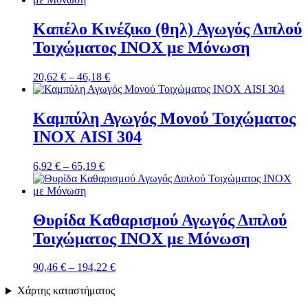
Καπέλο Κινέζικο (θηλ) Αγωγός Διπλού
Τοιχώματος ΙΝΟΧ με Μόνωση
Price
20,62
€
–
46,18
€
range:
20,62 €
through
Καμπύλη Αγωγός Μονού Τοιχώματος
46,18 €
ΙΝΟΧ AISI 304
Price
6,92
€
–
65,19
€
range:
6,92 €
through
65,19 €
Θυρίδα Καθαρισμού Αγωγός Διπλού
Τοιχώματος ΙΝΟΧ με Μόνωση
Price
90,46
€
–
194,22
€
range:
Χάρτης καταστήματος
90,46 €
through