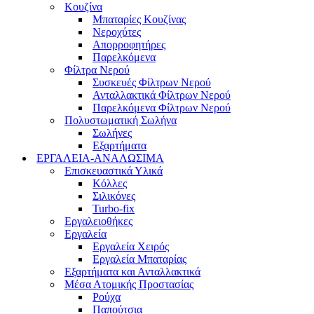
Κουζίνα
Μπαταρίες Κουζίνας
Νεροχύτες
Απορροφητήρες
Παρελκόμενα
Φίλτρα Νερού
Συσκευές Φίλτρων Νερού
Ανταλλακτικά Φίλτρων Νερού
Παρελκόμενα Φίλτρων Νερού
Πολυστωματική Σωλήνα
Σωλήνες
Εξαρτήματα
ΕΡΓΑΛΕΙΑ-ΑΝΑΛΩΣΙΜΑ
Επισκευαστικά Υλικά
Κόλλες
Σιλικόνες
Turbo-fix
Εργαλειοθήκες
Εργαλεία
Εργαλεία Χειρός
Εργαλεία Μπαταρίας
Εξαρτήματα και Ανταλλακτικά
Μέσα Ατομικής Προστασίας
Ρούχα
Παπούτσια