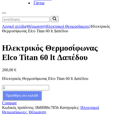
Γάντια
Μενού
Αναζήτηση
πλοήγησης
για...
Αρχική σελίδα
\
Θέρμανση
\
Ηλεκτρικοί Θερμοσίφωνες
\
Ηλεκτρικός
Θερμοσίφωνας Elco Titan 60 lt Δαπέδου
Ηλεκτρικός Θερμοσίφωνας
Elco Titan 60 lt Δαπέδου
200,00
€
Ηλεκτρικός Θερμοσίφωνας Elco Titan 60 lt Δαπέδου
Ηλεκτρικός
Θερμοσίφωνας
Προσθήκη στο καλάθι
Elco
Titan
Compare
60
Κωδικός προϊόντος:
0b8f086c785b
Κατηγορίες:
Ηλεκτρικοί
lt
Θερμοσίφωνες
,
Θέρμανση