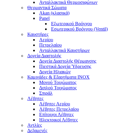
Ανταλλακτικά Θερμοσιφώνων
Θερμαντικά Σώματα
Akan (κλασικά)
Panel
Εξωτερικού Βρόγχου
Εσωτερικού Βρόγχου (Ventil)
Καυστήρες
Αερίου
Πετρελαίου
Ανταλλακτικά Καυστήρων
Δοχεία Διαστολής
Δοχεία Διαστολής Θέρμανσης
Πιεστικά Δοχεία Ύδρευσης
Δοχεία Ηλιακών
Καμινάδες & Εξαρτήματα ΙΝΟΧ
Μονού Τοιχώματος
Διπλού Τοιχώματος
Σπιράλ
Λέβητες
Λέβητες Αερίου
Λέβητες Πετρελαίου
Επίτοιχοι Λέβητες
Ηλεκτρικοί Λέβητες
Αντλίες
Δεξαμενές