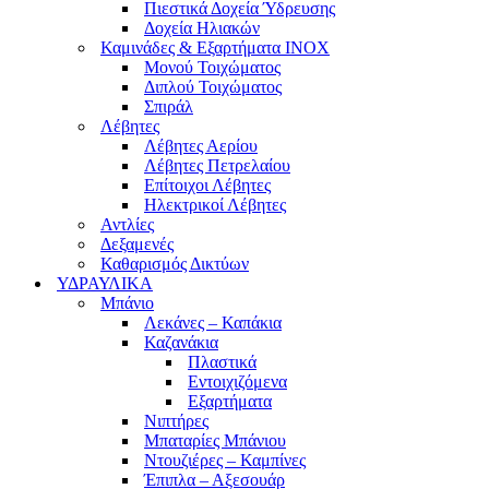
Πιεστικά Δοχεία Ύδρευσης
Δοχεία Ηλιακών
Καμινάδες & Εξαρτήματα ΙΝΟΧ
Μονού Τοιχώματος
Διπλού Τοιχώματος
Σπιράλ
Λέβητες
Λέβητες Αερίου
Λέβητες Πετρελαίου
Επίτοιχοι Λέβητες
Ηλεκτρικοί Λέβητες
Αντλίες
Δεξαμενές
Καθαρισμός Δικτύων
ΥΔΡΑΥΛΙΚΑ
Μπάνιο
Λεκάνες – Καπάκια
Καζανάκια
Πλαστικά
Εντοιχιζόμενα
Εξαρτήματα
Νιπτήρες
Μπαταρίες Μπάνιου
Ντουζιέρες – Καμπίνες
Έπιπλα – Αξεσουάρ