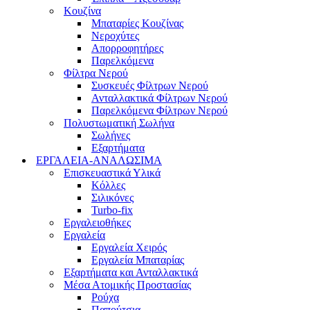
Κουζίνα
Μπαταρίες Κουζίνας
Νεροχύτες
Απορροφητήρες
Παρελκόμενα
Φίλτρα Νερού
Συσκευές Φίλτρων Νερού
Ανταλλακτικά Φίλτρων Νερού
Παρελκόμενα Φίλτρων Νερού
Πολυστωματική Σωλήνα
Σωλήνες
Εξαρτήματα
ΕΡΓΑΛΕΙΑ-ΑΝΑΛΩΣΙΜΑ
Επισκευαστικά Υλικά
Κόλλες
Σιλικόνες
Turbo-fix
Εργαλειοθήκες
Εργαλεία
Εργαλεία Χειρός
Εργαλεία Μπαταρίας
Εξαρτήματα και Ανταλλακτικά
Μέσα Ατομικής Προστασίας
Ρούχα
Παπούτσια