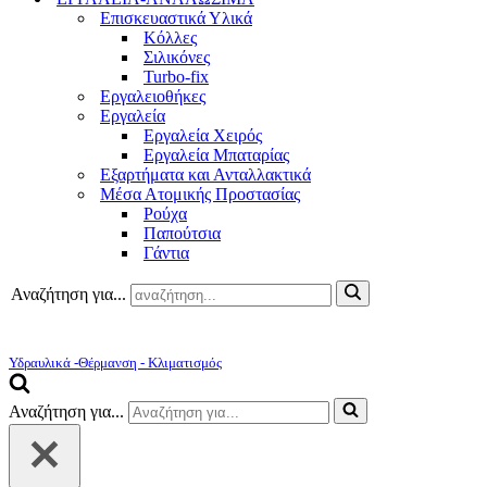
Επισκευαστικά Υλικά
Κόλλες
Σιλικόνες
Turbo-fix
Εργαλειοθήκες
Εργαλεία
Εργαλεία Χειρός
Εργαλεία Μπαταρίας
Εξαρτήματα και Ανταλλακτικά
Μέσα Ατομικής Προστασίας
Ρούχα
Παπούτσια
Γάντια
Αναζήτηση για...
Υδραυλικά -Θέρμανση - Κλιματισμός
Αναζήτηση για...