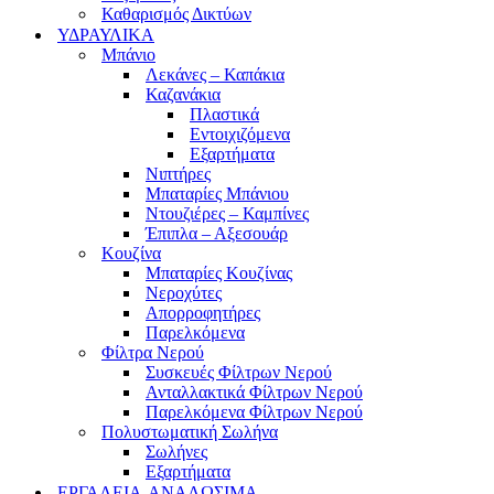
Καθαρισμός Δικτύων
ΥΔΡΑΥΛΙΚΑ
Μπάνιο
Λεκάνες – Καπάκια
Καζανάκια
Πλαστικά
Εντοιχιζόμενα
Εξαρτήματα
Νιπτήρες
Μπαταρίες Μπάνιου
Ντουζιέρες – Καμπίνες
Έπιπλα – Αξεσουάρ
Κουζίνα
Μπαταρίες Κουζίνας
Νεροχύτες
Απορροφητήρες
Παρελκόμενα
Φίλτρα Νερού
Συσκευές Φίλτρων Νερού
Ανταλλακτικά Φίλτρων Νερού
Παρελκόμενα Φίλτρων Νερού
Πολυστωματική Σωλήνα
Σωλήνες
Εξαρτήματα
ΕΡΓΑΛΕΙΑ-ΑΝΑΛΩΣΙΜΑ