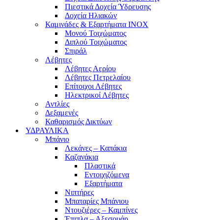
Πιεστικά Δοχεία Ύδρευσης
Δοχεία Ηλιακών
Καμινάδες & Εξαρτήματα ΙΝΟΧ
Μονού Τοιχώματος
Διπλού Τοιχώματος
Σπιράλ
Λέβητες
Λέβητες Αερίου
Λέβητες Πετρελαίου
Επίτοιχοι Λέβητες
Ηλεκτρικοί Λέβητες
Αντλίες
Δεξαμενές
Καθαρισμός Δικτύων
ΥΔΡΑΥΛΙΚΑ
Μπάνιο
Λεκάνες – Καπάκια
Καζανάκια
Πλαστικά
Εντοιχιζόμενα
Εξαρτήματα
Νιπτήρες
Μπαταρίες Μπάνιου
Ντουζιέρες – Καμπίνες
Έπιπλα – Αξεσουάρ