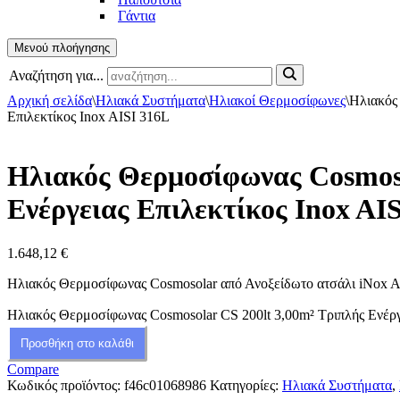
Γάντια
Μενού πλοήγησης
Αναζήτηση για...
Αρχική σελίδα
\
Ηλιακά Συστήματα
\
Ηλιακοί Θερμοσίφωνες
\
Ηλιακός
Επιλεκτίκος Inox AISI 316L
Ηλιακός Θερμοσίφωνας Cosmoso
Ενέργειας Επιλεκτίκος Inox AI
1.648,12
€
Ηλιακός Θερμοσίφωνας Cosmosolar από Ανοξείδωτο ατσάλι iNox AI
Ηλιακός Θερμοσίφωνας Cosmosolar CS 200lt 3,00m² Τριπλής Ενέργ
Προσθήκη στο καλάθι
Compare
Κωδικός προϊόντος:
f46c01068986
Κατηγορίες:
Ηλιακά Συστήματα
,