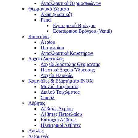
Ανταλλακτικά Θερμοσιφώνων
Θερμαντικά Σώματα
Akan (κλασικά)
Panel
Εξωτερικού Βρόγχου
Εσωτερικού Βρόγχου (Ventil)
Καυστήρες
Αερίου
Πετρελαίου
Ανταλλακτικά Καυστήρων
Δοχεία Διαστολής
Δοχεία Διαστολής Θέρμανσης
Πιεστικά Δοχεία Ύδρευσης
Δοχεία Ηλιακών
Καμινάδες & Εξαρτήματα ΙΝΟΧ
Μονού Τοιχώματος
Διπλού Τοιχώματος
Σπιράλ
Λέβητες
Λέβητες Αερίου
Λέβητες Πετρελαίου
Επίτοιχοι Λέβητες
Ηλεκτρικοί Λέβητες
Αντλίες
Δεξαμενές