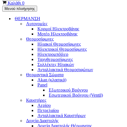
Καλάθι
0
Μενού πλοήγησης
ΘΕΡΜΑΝΣΗ
Αυτονομίες
Κορμοί Ηλεκτροβάνας
Μοτέρ Ηλεκτροβάνας
Θερμοσίφωνες
Ηλιακοί Θερμοσίφωνες
Ηλεκτρικοί Θερμοσίφωνες
Ηλεκτρομπόϊλερ
Ταχυθερμοσίφωνες
Συλλέκτες Ηλιακών
Ανταλλακτικά Θερμοσιφώνων
Θερμαντικά Σώματα
Akan (κλασικά)
Panel
Εξωτερικού Βρόγχου
Εσωτερικού Βρόγχου (Ventil)
Καυστήρες
Αερίου
Πετρελαίου
Ανταλλακτικά Καυστήρων
Δοχεία Διαστολής
Δοχεία Διαστολής Θέρμανσης