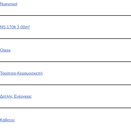
Nuevosol
NS 170lt 3,00m²
Glass
Ταράτσα-Κεραμοσκεπή
Διπλής Ενέργειας
Κάθετος