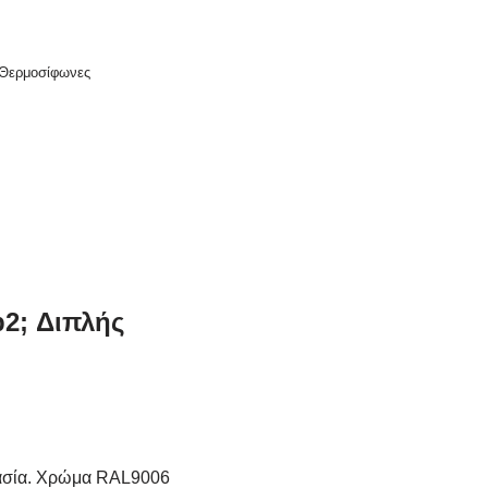
 Θερμοσίφωνες
2; Διπλής
τασία. Χρώμα RAL9006