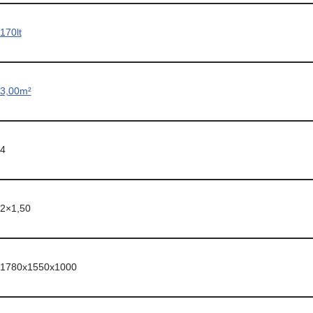
170lt
3,00m²
4
2×1,50
1780x1550x1000