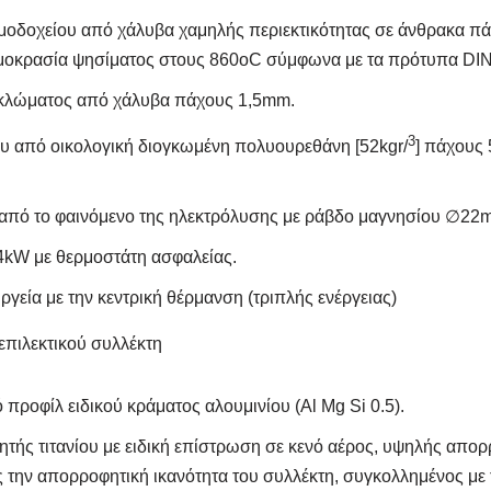
μοδοχείου από χάλυβα χαμηλής περιεκτικότητας σε άνθρακα π
μοκρασία ψησίματος στους 860οC σύμφωνα με τα πρότυπα DIN
κλώματος από χάλυβα πάχους 1,5mm.
3
 από οικολογική διογκωμένη πολυουρεθάνη [52kgr/
] πάχους
από το φαινόμενο της ηλεκτρόλυσης με ράβδο μαγνησίου ∅22
4kW με θερμοστάτη ασφαλείας.
ργεία με την κεντρική θέρμανση (τριπλής ενέργειας)
επιλεκτικού συλλέκτη
προφίλ ειδικού κράματος αλουμινίου (Al Mg Si 0.5).
τής τιτανίου με ειδική επίστρωση σε κενό αέρος, υψηλής απο
την απορροφητική ικανότητα του συλλέκτη, συγκολλημένος με τ