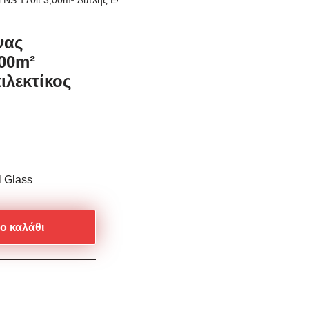
NS 170lt 3,00m² Διπλής Ενέργειας Επιλεκτίκος Glass
νας
,00m²
ιλεκτίκος
 Glass
ο καλάθι