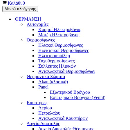
Καλάθι
0
Μενού πλοήγησης
ΘΕΡΜΑΝΣΗ
Αυτονομίες
Κορμοί Ηλεκτροβάνας
Μοτέρ Ηλεκτροβάνας
Θερμοσίφωνες
Ηλιακοί Θερμοσίφωνες
Ηλεκτρικοί Θερμοσίφωνες
Ηλεκτρομπόϊλερ
Ταχυθερμοσίφωνες
Συλλέκτες Ηλιακών
Ανταλλακτικά Θερμοσιφώνων
Θερμαντικά Σώματα
Akan (κλασικά)
Panel
Εξωτερικού Βρόγχου
Εσωτερικού Βρόγχου (Ventil)
Καυστήρες
Αερίου
Πετρελαίου
Ανταλλακτικά Καυστήρων
Δοχεία Διαστολής
Δοχεία Διαστολής Θέρμανσης