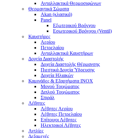
Ανταλλακτικά Θερμοσιφώνων
Θερμαντικά Σώματα
Akan (κλασικά)
Panel
Εξωτερικού Βρόγχου
Εσωτερικού Βρόγχου (Ventil)
Καυστήρες
Αερίου
Πετρελαίου
Ανταλλακτικά Καυστήρων
Δοχεία Διαστολής
Δοχεία Διαστολής Θέρμανσης
Πιεστικά Δοχεία Ύδρευσης
Δοχεία Ηλιακών
Καμινάδες & Εξαρτήματα ΙΝΟΧ
Μονού Τοιχώματος
Διπλού Τοιχώματος
Σπιράλ
Λέβητες
Λέβητες Αερίου
Λέβητες Πετρελαίου
Επίτοιχοι Λέβητες
Ηλεκτρικοί Λέβητες
Αντλίες
Δεξαμενές