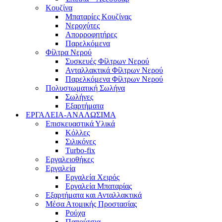
Κουζίνα
Μπαταρίες Κουζίνας
Νεροχύτες
Απορροφητήρες
Παρελκόμενα
Φίλτρα Νερού
Συσκευές Φίλτρων Νερού
Ανταλλακτικά Φίλτρων Νερού
Παρελκόμενα Φίλτρων Νερού
Πολυστωματική Σωλήνα
Σωλήνες
Εξαρτήματα
ΕΡΓΑΛΕΙΑ-ΑΝΑΛΩΣΙΜΑ
Επισκευαστικά Υλικά
Κόλλες
Σιλικόνες
Turbo-fix
Εργαλειοθήκες
Εργαλεία
Εργαλεία Χειρός
Εργαλεία Μπαταρίας
Εξαρτήματα και Ανταλλακτικά
Μέσα Ατομικής Προστασίας
Ρούχα
Παπούτσια