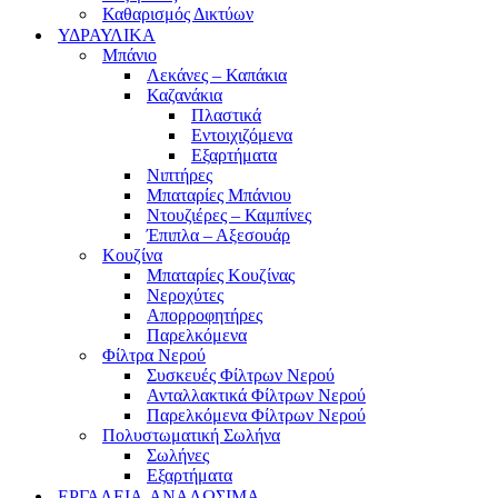
Καθαρισμός Δικτύων
ΥΔΡΑΥΛΙΚΑ
Μπάνιο
Λεκάνες – Καπάκια
Καζανάκια
Πλαστικά
Εντοιχιζόμενα
Εξαρτήματα
Νιπτήρες
Μπαταρίες Μπάνιου
Ντουζιέρες – Καμπίνες
Έπιπλα – Αξεσουάρ
Κουζίνα
Μπαταρίες Κουζίνας
Νεροχύτες
Απορροφητήρες
Παρελκόμενα
Φίλτρα Νερού
Συσκευές Φίλτρων Νερού
Ανταλλακτικά Φίλτρων Νερού
Παρελκόμενα Φίλτρων Νερού
Πολυστωματική Σωλήνα
Σωλήνες
Εξαρτήματα
ΕΡΓΑΛΕΙΑ-ΑΝΑΛΩΣΙΜΑ