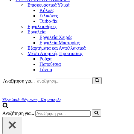
Επισκευαστικά Υλικά
Κόλλες
Σιλικόνες
Turbo-fix
Εργαλειοθήκες
Εργαλεία
Εργαλεία Χειρός
Εργαλεία Μπαταρίας
Εξαρτήματα και Ανταλλακτικά
Μέσα Ατομικής Προστασίας
Ρούχα
Παπούτσια
Γάντια
Αναζήτηση για...
Υδραυλικά -Θέρμανση - Κλιματισμός
Αναζήτηση για...