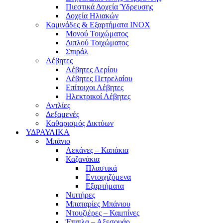
Πιεστικά Δοχεία Ύδρευσης
Δοχεία Ηλιακών
Καμινάδες & Εξαρτήματα ΙΝΟΧ
Μονού Τοιχώματος
Διπλού Τοιχώματος
Σπιράλ
Λέβητες
Λέβητες Αερίου
Λέβητες Πετρελαίου
Επίτοιχοι Λέβητες
Ηλεκτρικοί Λέβητες
Αντλίες
Δεξαμενές
Καθαρισμός Δικτύων
ΥΔΡΑΥΛΙΚΑ
Μπάνιο
Λεκάνες – Καπάκια
Καζανάκια
Πλαστικά
Εντοιχιζόμενα
Εξαρτήματα
Νιπτήρες
Μπαταρίες Μπάνιου
Ντουζιέρες – Καμπίνες
Έπιπλα – Αξεσουάρ