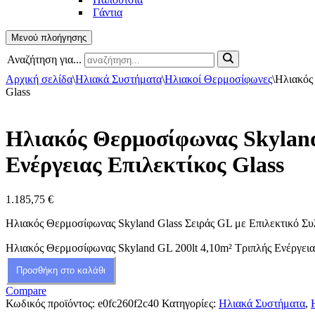
Γάντια
Μενού πλοήγησης
Αναζήτηση για...
Αρχική σελίδα
\
Ηλιακά Συστήματα
\
Ηλιακοί Θερμοσίφωνες
\
Ηλιακός 
Glass
Ηλιακός Θερμοσίφωνας Skyland
Ενέργειας Επιλεκτίκος Glass
1.185,75
€
Ηλιακός Θερμοσίφωνας Skyland Glass Σειράς GL με Επιλεκτικό Συ
Ηλιακός Θερμοσίφωνας Skyland GL 200lt 4,10m² Τριπλής Ενέργειας
Προσθήκη στο καλάθι
Compare
Κωδικός προϊόντος:
e0fc260f2c40
Κατηγορίες:
Ηλιακά Συστήματα
,