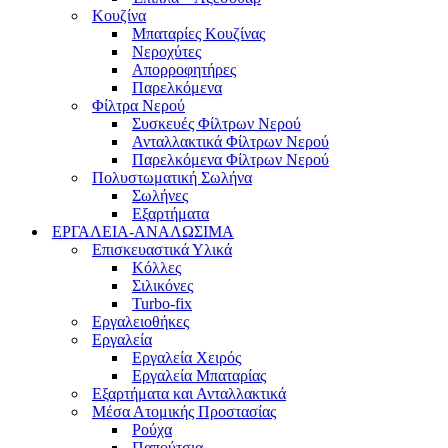
Κουζίνα
Μπαταρίες Κουζίνας
Νεροχύτες
Απορροφητήρες
Παρελκόμενα
Φίλτρα Νερού
Συσκευές Φίλτρων Νερού
Ανταλλακτικά Φίλτρων Νερού
Παρελκόμενα Φίλτρων Νερού
Πολυστωματική Σωλήνα
Σωλήνες
Εξαρτήματα
ΕΡΓΑΛΕΙΑ-ΑΝΑΛΩΣΙΜΑ
Επισκευαστικά Υλικά
Κόλλες
Σιλικόνες
Turbo-fix
Εργαλειοθήκες
Εργαλεία
Εργαλεία Χειρός
Εργαλεία Μπαταρίας
Εξαρτήματα και Ανταλλακτικά
Μέσα Ατομικής Προστασίας
Ρούχα
Παπούτσια