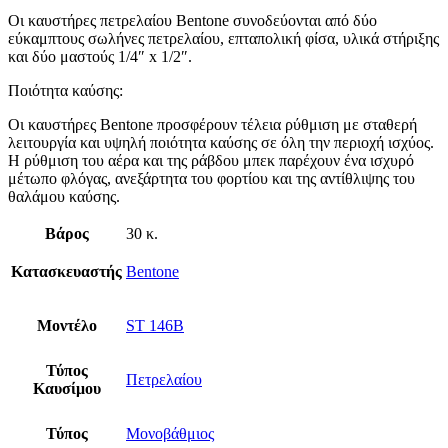
Οι καυστήρες πετρελαίου Bentone συνοδεύονται από δύο
εύκαμπτους σωλήνες πετρελαίου, επταπολική φίσα, υλικά στήριξης
και δύο μαστούς 1/4″ x 1/2″.
Ποιότητα καύσης:
Οι καυστήρες Bentone προσφέρουν τέλεια ρύθμιση με σταθερή
λειτουργία και υψηλή ποιότητα καύσης σε όλη την περιοχή ισχύος.
H ρύθμιση του αέρα και της ράβδου μπεκ παρέχουν ένα ισχυρό
μέτωπο φλόγας, ανεξάρτητα του φορτίου και της αντίθλιψης του
θαλάμου καύσης.
Βάρος
30 κ.
Κατασκευαστής
Bentone
Μοντέλο
ST 146B
Τύπος
Πετρελαίου
Καυσίμου
Τύπος
Μονοβάθμιος