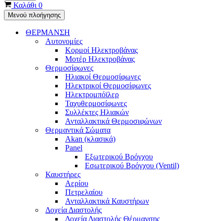
Καλάθι
0
Μενού πλοήγησης
ΘΕΡΜΑΝΣΗ
Αυτονομίες
Κορμοί Ηλεκτροβάνας
Μοτέρ Ηλεκτροβάνας
Θερμοσίφωνες
Ηλιακοί Θερμοσίφωνες
Ηλεκτρικοί Θερμοσίφωνες
Ηλεκτρομπόϊλερ
Ταχυθερμοσίφωνες
Συλλέκτες Ηλιακών
Ανταλλακτικά Θερμοσιφώνων
Θερμαντικά Σώματα
Akan (κλασικά)
Panel
Εξωτερικού Βρόγχου
Εσωτερικού Βρόγχου (Ventil)
Καυστήρες
Αερίου
Πετρελαίου
Ανταλλακτικά Καυστήρων
Δοχεία Διαστολής
Δοχεία Διαστολής Θέρμανσης