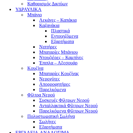
Καθαρισμός Δικτύων
ΥΔΡΑΥΛΙΚΑ
Μπάνιο
Λεκάνες – Καπάκια
Καζανάκια
Πλαστικά
Εντοιχιζόμενα
Εξαρτήματα
Νιπτήρες
Μπαταρίες Μπάνιου
Ντουζιέρες – Καμπίνες
Έπιπλα – Αξεσουάρ
Κουζίνα
Μπαταρίες Κουζίνας
Νεροχύτες
Απορροφητήρες
Παρελκόμενα
Φίλτρα Νερού
Συσκευές Φίλτρων Νερού
Ανταλλακτικά Φίλτρων Νερού
Παρελκόμενα Φίλτρων Νερού
Πολυστωματική Σωλήνα
Σωλήνες
Εξαρτήματα
ΕΡΓΑΛΕΙΑ-ΑΝΑΛΩΣΙΜΑ