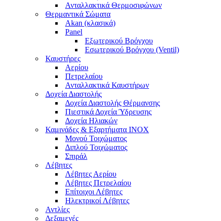
Ανταλλακτικά Θερμοσιφώνων
Θερμαντικά Σώματα
Akan (κλασικά)
Panel
Εξωτερικού Βρόγχου
Εσωτερικού Βρόγχου (Ventil)
Καυστήρες
Αερίου
Πετρελαίου
Ανταλλακτικά Καυστήρων
Δοχεία Διαστολής
Δοχεία Διαστολής Θέρμανσης
Πιεστικά Δοχεία Ύδρευσης
Δοχεία Ηλιακών
Καμινάδες & Εξαρτήματα ΙΝΟΧ
Μονού Τοιχώματος
Διπλού Τοιχώματος
Σπιράλ
Λέβητες
Λέβητες Αερίου
Λέβητες Πετρελαίου
Επίτοιχοι Λέβητες
Ηλεκτρικοί Λέβητες
Αντλίες
Δεξαμενές