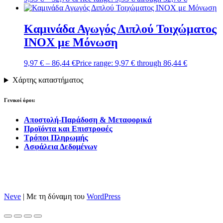
Καμινάδα Αγωγός Διπλού Τοιχώματος
ΙΝΟΧ με Μόνωση
9,97
€
–
86,44
€
Price range: 9,97 € through 86,44 €
Χάρτης καταστήματος
Γενικοί όροι:
Αποστολή-Παράδοση & Μεταφορικά
Προϊόντα και Επιστροφές
Τρόποι Πληρωμής
Ασφάλεια Δεδομένων
Neve
| Με τη δύναμη του
WordPress