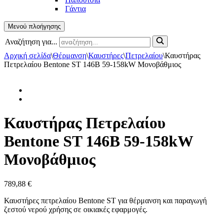
Γάντια
Μενού πλοήγησης
Αναζήτηση για...
Αρχική σελίδα
\
Θέρμανση
\
Καυστήρες
\
Πετρελαίου
\
Καυστήρας
Πετρελαίου Bentone ST 146B 59-158kW Μονοβάθμιος
Καυστήρας Πετρελαίου
Bentone ST 146B 59-158kW
Μονοβάθμιος
789,88
€
Καυστήρες πετρελαίου Bentone ST για θέρμανση και παραγωγή
ζεστού νερού χρήσης σε οικιακές εφαρμογές.