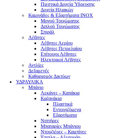
Πιεστικά Δοχεία Ύδρευσης
Δοχεία Ηλιακών
Καμινάδες & Εξαρτήματα ΙΝΟΧ
Μονού Τοιχώματος
Διπλού Τοιχώματος
Σπιράλ
Λέβητες
Λέβητες Αερίου
Λέβητες Πετρελαίου
Επίτοιχοι Λέβητες
Ηλεκτρικοί Λέβητες
Αντλίες
Δεξαμενές
Καθαρισμός Δικτύων
ΥΔΡΑΥΛΙΚΑ
Μπάνιο
Λεκάνες – Καπάκια
Καζανάκια
Πλαστικά
Εντοιχιζόμενα
Εξαρτήματα
Νιπτήρες
Μπαταρίες Μπάνιου
Ντουζιέρες – Καμπίνες
Έπιπλα – Αξεσουάρ