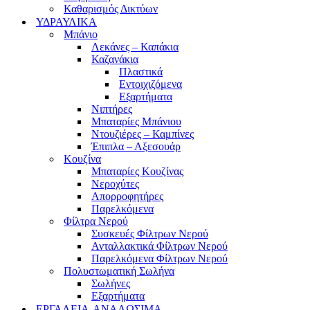
Καθαρισμός Δικτύων
ΥΔΡΑΥΛΙΚΑ
Μπάνιο
Λεκάνες – Καπάκια
Καζανάκια
Πλαστικά
Εντοιχιζόμενα
Εξαρτήματα
Νιπτήρες
Μπαταρίες Μπάνιου
Ντουζιέρες – Καμπίνες
Έπιπλα – Αξεσουάρ
Κουζίνα
Μπαταρίες Κουζίνας
Νεροχύτες
Απορροφητήρες
Παρελκόμενα
Φίλτρα Νερού
Συσκευές Φίλτρων Νερού
Ανταλλακτικά Φίλτρων Νερού
Παρελκόμενα Φίλτρων Νερού
Πολυστωματική Σωλήνα
Σωλήνες
Εξαρτήματα
ΕΡΓΑΛΕΙΑ-ΑΝΑΛΩΣΙΜΑ