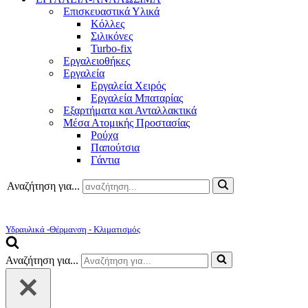
Επισκευαστικά Υλικά
Κόλλες
Σιλικόνες
Turbo-fix
Εργαλειοθήκες
Εργαλεία
Εργαλεία Χειρός
Εργαλεία Μπαταρίας
Εξαρτήματα και Ανταλλακτικά
Μέσα Ατομικής Προστασίας
Ρούχα
Παπούτσια
Γάντια
Αναζήτηση για...
Υδραυλικά -Θέρμανση - Κλιματισμός
Αναζήτηση για...