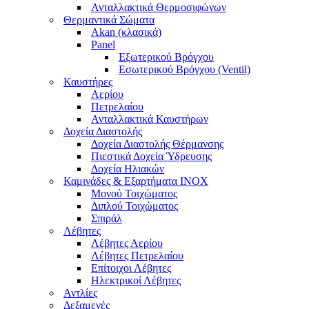
Ανταλλακτικά Θερμοσιφώνων
Θερμαντικά Σώματα
Akan (κλασικά)
Panel
Εξωτερικού Βρόγχου
Εσωτερικού Βρόγχου (Ventil)
Καυστήρες
Αερίου
Πετρελαίου
Ανταλλακτικά Καυστήρων
Δοχεία Διαστολής
Δοχεία Διαστολής Θέρμανσης
Πιεστικά Δοχεία Ύδρευσης
Δοχεία Ηλιακών
Καμινάδες & Εξαρτήματα ΙΝΟΧ
Μονού Τοιχώματος
Διπλού Τοιχώματος
Σπιράλ
Λέβητες
Λέβητες Αερίου
Λέβητες Πετρελαίου
Επίτοιχοι Λέβητες
Ηλεκτρικοί Λέβητες
Αντλίες
Δεξαμενές