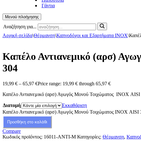
Γάντια
Μενού πλοήγησης
Αναζήτηση για...
Αρχική σελίδα
\
Θέρμανση
\
Καπνοδόχοι και Εξαρτήματα ΙΝΟΧ
\
Καπέλ
Καπέλο Αντιανεμικό (αρσ) Αγω
304
19,99
€
–
65,97
€
Price range: 19,99 € through 65,97 €
Καπέλο Αντιανεμικό (αρσ) Αγωγός Μονού Τοιχώματος ΙΝΟΧ AISI
Διατομή
Εκκαθάριση
Καπέλο Αντιανεμικό (αρσ) Αγωγός Μονού Τοιχώματος ΙΝΟΧ AISI 
Προσθήκη στο καλάθι
Compare
Κωδικός προϊόντος:
16011-ΑΝΤΙ-Μ
Κατηγορίες:
Θέρμανση
,
Καπνοδ