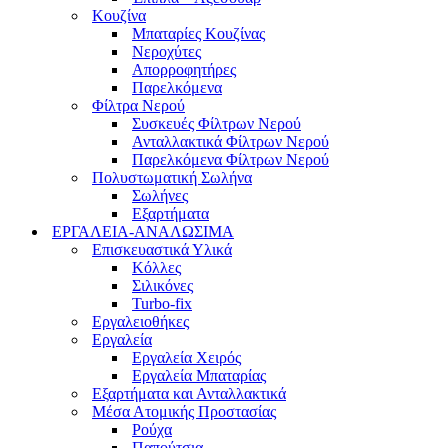
Κουζίνα
Μπαταρίες Κουζίνας
Νεροχύτες
Απορροφητήρες
Παρελκόμενα
Φίλτρα Νερού
Συσκευές Φίλτρων Νερού
Ανταλλακτικά Φίλτρων Νερού
Παρελκόμενα Φίλτρων Νερού
Πολυστωματική Σωλήνα
Σωλήνες
Εξαρτήματα
ΕΡΓΑΛΕΙΑ-ΑΝΑΛΩΣΙΜΑ
Επισκευαστικά Υλικά
Κόλλες
Σιλικόνες
Turbo-fix
Εργαλειοθήκες
Εργαλεία
Εργαλεία Χειρός
Εργαλεία Μπαταρίας
Εξαρτήματα και Ανταλλακτικά
Μέσα Ατομικής Προστασίας
Ρούχα
Παπούτσια