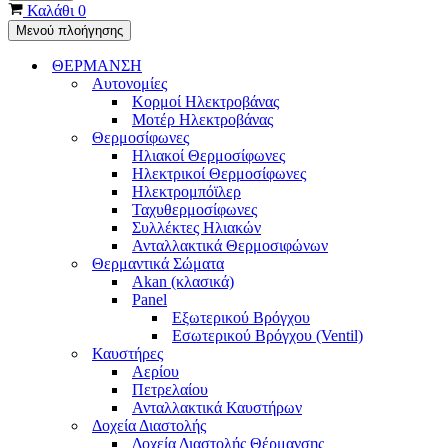
Καλάθι
0
Μενού πλοήγησης
ΘΕΡΜΑΝΣΗ
Αυτονομίες
Κορμοί Ηλεκτροβάνας
Μοτέρ Ηλεκτροβάνας
Θερμοσίφωνες
Ηλιακοί Θερμοσίφωνες
Ηλεκτρικοί Θερμοσίφωνες
Ηλεκτρομπόϊλερ
Ταχυθερμοσίφωνες
Συλλέκτες Ηλιακών
Ανταλλακτικά Θερμοσιφώνων
Θερμαντικά Σώματα
Akan (κλασικά)
Panel
Εξωτερικού Βρόγχου
Εσωτερικού Βρόγχου (Ventil)
Καυστήρες
Αερίου
Πετρελαίου
Ανταλλακτικά Καυστήρων
Δοχεία Διαστολής
Δοχεία Διαστολής Θέρμανσης