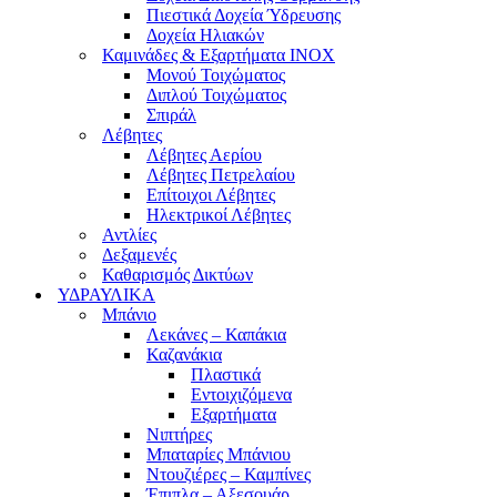
Πιεστικά Δοχεία Ύδρευσης
Δοχεία Ηλιακών
Καμινάδες & Εξαρτήματα ΙΝΟΧ
Μονού Τοιχώματος
Διπλού Τοιχώματος
Σπιράλ
Λέβητες
Λέβητες Αερίου
Λέβητες Πετρελαίου
Επίτοιχοι Λέβητες
Ηλεκτρικοί Λέβητες
Αντλίες
Δεξαμενές
Καθαρισμός Δικτύων
ΥΔΡΑΥΛΙΚΑ
Μπάνιο
Λεκάνες – Καπάκια
Καζανάκια
Πλαστικά
Εντοιχιζόμενα
Εξαρτήματα
Νιπτήρες
Μπαταρίες Μπάνιου
Ντουζιέρες – Καμπίνες
Έπιπλα – Αξεσουάρ