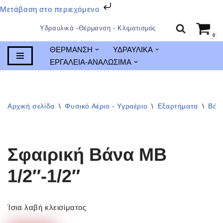
Μετάβαση στο περιεχόμενο
Υδραυλικά -Θέρμανση - Κλιματισμός
0
Μεταπηδήστε
ΘΕΡΜΑΝΣΗ
ΥΔΡΑΥΛΙΚΑ
στο
ΕΡΓΑΛΕΙΑ-ΑΝΑΛΩΣΙΜΑ
περιεχόμενο
Αρχική σελίδα
\
Φυσικό Αέριο - Υγραέριο
\
Εξαρτήματα
\
Βάνε
Σφαιρική Βάνα MB
1/2″-1/2″
Ίσια λαβή κλεισίματος