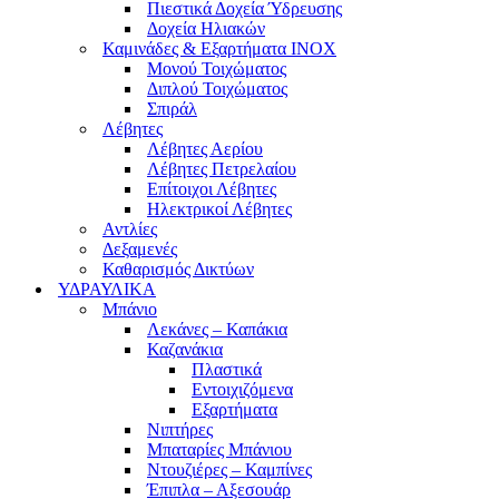
Πιεστικά Δοχεία Ύδρευσης
Δοχεία Ηλιακών
Καμινάδες & Εξαρτήματα ΙΝΟΧ
Μονού Τοιχώματος
Διπλού Τοιχώματος
Σπιράλ
Λέβητες
Λέβητες Αερίου
Λέβητες Πετρελαίου
Επίτοιχοι Λέβητες
Ηλεκτρικοί Λέβητες
Αντλίες
Δεξαμενές
Καθαρισμός Δικτύων
ΥΔΡΑΥΛΙΚΑ
Μπάνιο
Λεκάνες – Καπάκια
Καζανάκια
Πλαστικά
Εντοιχιζόμενα
Εξαρτήματα
Νιπτήρες
Μπαταρίες Μπάνιου
Ντουζιέρες – Καμπίνες
Έπιπλα – Αξεσουάρ