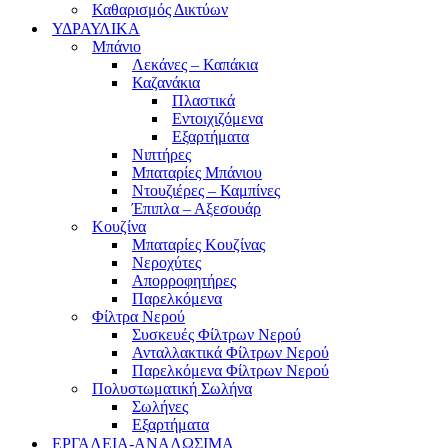
Καθαρισμός Δικτύων
ΥΔΡΑΥΛΙΚΑ
Μπάνιο
Λεκάνες – Καπάκια
Καζανάκια
Πλαστικά
Εντοιχιζόμενα
Εξαρτήματα
Νιπτήρες
Μπαταρίες Μπάνιου
Ντουζιέρες – Καμπίνες
Έπιπλα – Αξεσουάρ
Κουζίνα
Μπαταρίες Κουζίνας
Νεροχύτες
Απορροφητήρες
Παρελκόμενα
Φίλτρα Νερού
Συσκευές Φίλτρων Νερού
Ανταλλακτικά Φίλτρων Νερού
Παρελκόμενα Φίλτρων Νερού
Πολυστωματική Σωλήνα
Σωλήνες
Εξαρτήματα
ΕΡΓΑΛΕΙΑ-ΑΝΑΛΩΣΙΜΑ