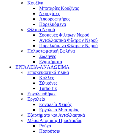
Κουζίνα
Μπαταρίες Κουζίνας
Νεροχύτες
Απορροφητήρες
Παρελκόμενα
Φίλτρα Νερού
Συσκευές Φίλτρων Νερού
Ανταλλακτικά Φίλτρων Νερού
Παρελκόμενα Φίλτρων Νερού
Πολυστωματική Σωλήνα
Σωλήνες
Εξαρτήματα
ΕΡΓΑΛΕΙΑ-ΑΝΑΛΩΣΙΜΑ
Επισκευαστικά Υλικά
Κόλλες
Σιλικόνες
Turbo-fix
Εργαλειοθήκες
Εργαλεία
Εργαλεία Χειρός
Εργαλεία Μπαταρίας
Εξαρτήματα και Ανταλλακτικά
Μέσα Ατομικής Προστασίας
Ρούχα
Παπούτσια