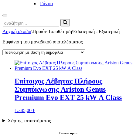
Γάντια
Μενού
Αναζήτηση
πλοήγησης
για...
Αρχική σελίδα
\
Προϊόν Τοποθέτηση
\
Εσωτερική - Εξωτερική
Εμφάνιση του μοναδικού αποτελέσματος
Επίτοιχος Λέβητας Πλήρους
Συμπύκνωσης Ariston Genus
Premium Evo EXT 25 kW Α Class
1.345,00
€
Χάρτης καταστήματος
Γενικοί όροι: