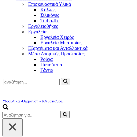
Επισκευαστικά Υλικά
Κόλλες
Σιλικόνες
Turbo-fix
Εργαλειοθήκες
Εργαλεία
Εργαλεία Χειρός
Εργαλεία Μπαταρίας
Εξαρτήματα και Ανταλλακτικά
Μέσα Ατομικής Προστασίας
Ρούχα
Παπούτσια
Γάντια
Αναζήτηση
για...
Υδραυλικά -Θέρμανση - Κλιματισμός
Αναζήτηση
για...