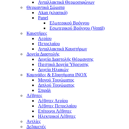
Ανταλλακτικά Θερμοσιφώνων
Θερμαντικά Σώματα
Akan (κλασικά)
Panel
Εξωτερικού Βρόγχου
Εσωτερικού Βρόγχου (Ventil)
Καυστήρες
Αερίου
Πετρελαίου
Ανταλλακτικά Καυστήρων
Δοχεία Διαστολής
Δοχεία Διαστολής Θέρμανσης
Πιεστικά Δοχεία Ύδρευσης
Δοχεία Ηλιακών
Καμινάδες & Εξαρτήματα ΙΝΟΧ
Μονού Τοιχώματος
Διπλού Τοιχώματος
Σπιράλ
Λέβητες
Λέβητες Αερίου
Λέβητες Πετρελαίου
Επίτοιχοι Λέβητες
Ηλεκτρικοί Λέβητες
Αντλίες
Δεξαμενές