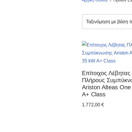
Αρχική σελίδα
\
Προϊόν Εν
Επίτοιχος Λέβητας
Πλήρους Συμπύκν
Ariston Alteas On
Α+ Class
1.772,00
€