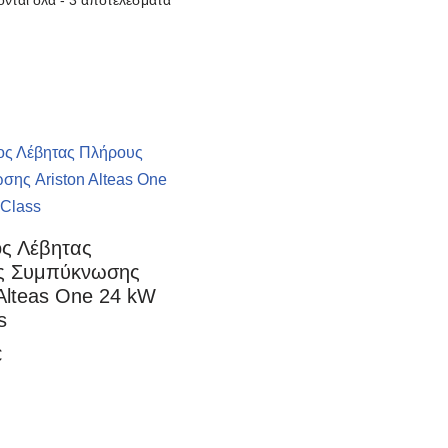
νται όλα - 3 αποτελέσματα
ος Λέβητας
ς Συμπύκνωσης
 Alteas One 24 kW
s
€