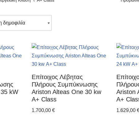
εργειακή Κλάση
\
A+ Class
Προβάλλο
Επίτοιχος Λέβητας
Επίτοιχ
ωσης
Πλήρους Συμπύκνωσης
Πλήρου
e 35 kW
Ariston Alteas One 30 kw
Ariston
Α+ Class
Α+ Clas
1.700,00
€
1.629,00