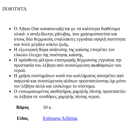
ΠΟΙΟΤΗΤΑ
Ο Alteas One κατασκευάζεται με τα καλύτερα διαθέσιμα
υλικά: ο ανοξείδωτος χάλυβας, που χρησιμοποιείται και
στους δύο θερμικούς εναλλάκτες εγγυάται υψηλή πιστότητα
και πολύ μεγάλο κύκλο ζωής.
Η εξωτερική θύρα ανάλυσης της καύσης επιτρέπει τον
εύκολο έλεγχο της ποιότητας καύσης.
Η πρόσθεση φίλτρου επιστροφής θέρμανσης εγγυάται την
προστασία του λέβητα από συσσώρευση ακαθαρσιών του
νερού.
Η χρήση συστημάτων κατά του κολλήματος αποτρέπει από
παγωνιά και συσσώρευση αλάτων προστατεύοντας όχι μόνο
τον λέβητα αλλά και ολόκληρο το σύστημα.
Ο ενσωματωμένος αισθητήρας χαμηλής πίεσης προστατεύει
το λέβητα σε συνθήκες χαμηλής πίεσης νερού.
Βάρος
10 κ.
Είδος
Επίτοιχος Λέβητας