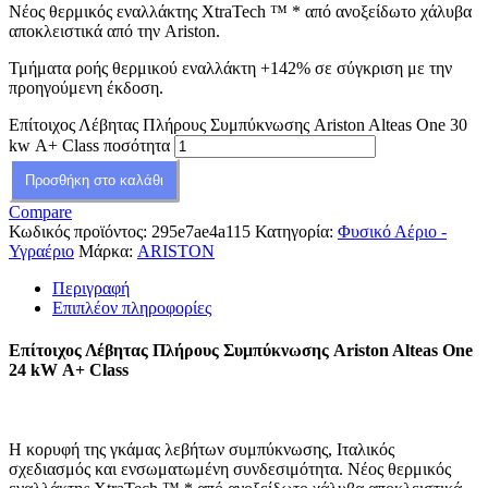
Νέος θερμικός εναλλάκτης XtraTech ™ * από ανοξείδωτο χάλυβα
αποκλειστικά από την Ariston.
Τμήματα ροής θερμικού εναλλάκτη +142% σε σύγκριση με την
προηγούμενη έκδοση.
Επίτοιχος Λέβητας Πλήρους Συμπύκνωσης Ariston Alteas One 30
kw Α+ Class ποσότητα
Προσθήκη στο καλάθι
Compare
Κωδικός προϊόντος:
295e7ae4a115
Κατηγορία:
Φυσικό Αέριο -
Υγραέριο
Μάρκα:
ARISTON
Περιγραφή
Επιπλέον πληροφορίες
Επίτοιχος Λέβητας Πλήρους Συμπύκνωσης Ariston Alteas One
24 kW Α+ Class
Η κορυφή της γκάμας λεβήτων συμπύκνωσης, Ιταλικός
σχεδιασμός και ενσωματωμένη συνδεσιμότητα. Νέος θερμικός