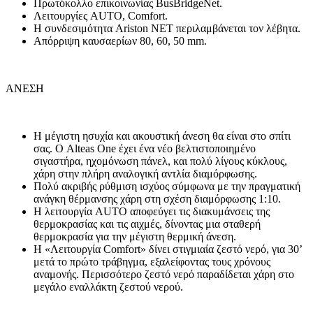
Πρωτόκολλο επικοινωνίας BusBridgeNet.
Λειτουργίες AUTO, Comfort.
Η συνδεσιμότητα Ariston NET περιλαμβάνεται τον λέβητα.
Απόρριψη καυσαερίων 80, 60, 50 mm.
ΑΝΕΣΗ
Η μέγιστη ησυχία και ακουστική άνεση θα είναι στο σπίτι
σας. Ο Alteas One έχει ένα νέο βελτιστοποιημένο
σιγαστήρα, ηχομόνωση πάνελ, και πολύ λίγους κύκλους,
χάρη στην πλήρη αναλογική αντλία διαμόρφωσης.
Πολύ ακριβής ρύθμιση ισχύος σύμφωνα με την πραγματική
ανάγκη θέρμανσης χάρη στη σχέση διαμόρφωσης 1:10.
Η λειτουργία AUTO αποφεύγει τις διακυμάνσεις της
θερμοκρασίας και τις αιχμές, δίνοντας μια σταθερή
θερμοκρασία για την μέγιστη θερμική άνεση.
Η «Λειτουργία Comfort» δίνει στιγμιαία ζεστό νερό, για 30’
μετά το πρώτο τράβηγμα, εξαλείφοντας τους χρόνους
αναμονής. Περισσότερο ζεστό νερό παραδίδεται χάρη στο
μεγάλο εναλλάκτη ζεστού νερού.