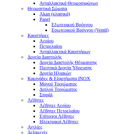
Ανταλλακτικά Θερμοσιφώνων
Θερμαντικά Σώματα
Akan (κλασικά)
Panel
Εξωτερικού Βρόγχου
Εσωτερικού Βρόγχου (Ventil)
Καυστήρες
Αερίου
Πετρελαίου
Ανταλλακτικά Καυστήρων
Δοχεία Διαστολής
Δοχεία Διαστολής Θέρμανσης
Πιεστικά Δοχεία Ύδρευσης
Δοχεία Ηλιακών
Καμινάδες & Εξαρτήματα ΙΝΟΧ
Μονού Τοιχώματος
Διπλού Τοιχώματος
Σπιράλ
Λέβητες
Λέβητες Αερίου
Λέβητες Πετρελαίου
Επίτοιχοι Λέβητες
Ηλεκτρικοί Λέβητες
Αντλίες
Δεξαμενές