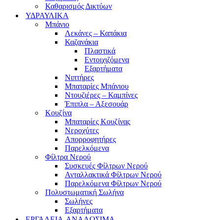
Καθαρισμός Δικτύων
ΥΔΡΑΥΛΙΚΑ
Μπάνιο
Λεκάνες – Καπάκια
Καζανάκια
Πλαστικά
Εντοιχιζόμενα
Εξαρτήματα
Νιπτήρες
Μπαταρίες Μπάνιου
Ντουζιέρες – Καμπίνες
Έπιπλα – Αξεσουάρ
Κουζίνα
Μπαταρίες Κουζίνας
Νεροχύτες
Απορροφητήρες
Παρελκόμενα
Φίλτρα Νερού
Συσκευές Φίλτρων Νερού
Ανταλλακτικά Φίλτρων Νερού
Παρελκόμενα Φίλτρων Νερού
Πολυστωματική Σωλήνα
Σωλήνες
Εξαρτήματα
ΕΡΓΑΛΕΙΑ-ΑΝΑΛΩΣΙΜΑ