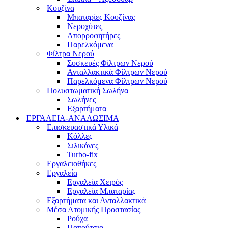
Κουζίνα
Μπαταρίες Κουζίνας
Νεροχύτες
Απορροφητήρες
Παρελκόμενα
Φίλτρα Νερού
Συσκευές Φίλτρων Νερού
Ανταλλακτικά Φίλτρων Νερού
Παρελκόμενα Φίλτρων Νερού
Πολυστωματική Σωλήνα
Σωλήνες
Εξαρτήματα
ΕΡΓΑΛΕΙΑ-ΑΝΑΛΩΣΙΜΑ
Επισκευαστικά Υλικά
Κόλλες
Σιλικόνες
Turbo-fix
Εργαλειοθήκες
Εργαλεία
Εργαλεία Χειρός
Εργαλεία Μπαταρίας
Εξαρτήματα και Ανταλλακτικά
Μέσα Ατομικής Προστασίας
Ρούχα
Παπούτσια