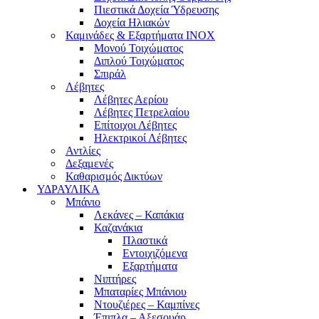
Πιεστικά Δοχεία Ύδρευσης
Δοχεία Ηλιακών
Καμινάδες & Εξαρτήματα ΙΝΟΧ
Μονού Τοιχώματος
Διπλού Τοιχώματος
Σπιράλ
Λέβητες
Λέβητες Αερίου
Λέβητες Πετρελαίου
Επίτοιχοι Λέβητες
Ηλεκτρικοί Λέβητες
Αντλίες
Δεξαμενές
Καθαρισμός Δικτύων
ΥΔΡΑΥΛΙΚΑ
Μπάνιο
Λεκάνες – Καπάκια
Καζανάκια
Πλαστικά
Εντοιχιζόμενα
Εξαρτήματα
Νιπτήρες
Μπαταρίες Μπάνιου
Ντουζιέρες – Καμπίνες
Έπιπλα – Αξεσουάρ