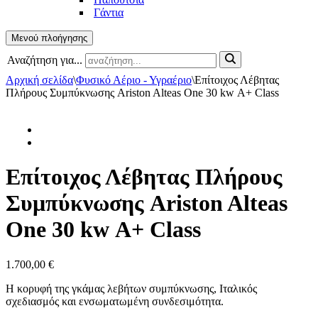
Γάντια
Μενού πλοήγησης
Αναζήτηση για...
Αρχική σελίδα
\
Φυσικό Αέριο - Υγραέριο
\
Επίτοιχος Λέβητας
Πλήρους Συμπύκνωσης Ariston Alteas One 30 kw Α+ Class
Επίτοιχος Λέβητας Πλήρους
Συμπύκνωσης Ariston Alteas
One 30 kw Α+ Class
1.700,00
€
Η κορυφή της γκάμας λεβήτων συμπύκνωσης, Ιταλικός
σχεδιασμός και ενσωματωμένη συνδεσιμότητα.