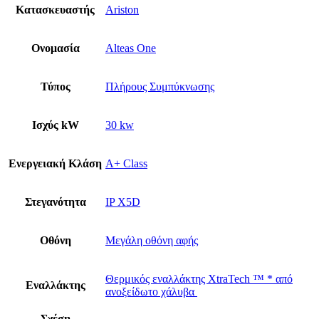
Κατασκευαστής
Ariston
Ονομασία
Alteas One
Τύπος
Πλήρους Συμπύκνωσης
Ισχύς kW
30 kw
Ενεργειακή Κλάση
A+ Class
Στεγανότητα
IP X5D
Οθόνη
Μεγάλη οθόνη αφής
Θερμικός εναλλάκτης XtraTech ™ * από
Εναλλάκτης
ανοξείδωτο χάλυβα
Σχέση