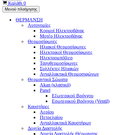
Καλάθι
0
Μενού πλοήγησης
ΘΕΡΜΑΝΣΗ
Αυτονομίες
Κορμοί Ηλεκτροβάνας
Μοτέρ Ηλεκτροβάνας
Θερμοσίφωνες
Ηλιακοί Θερμοσίφωνες
Ηλεκτρικοί Θερμοσίφωνες
Ηλεκτρομπόϊλερ
Ταχυθερμοσίφωνες
Συλλέκτες Ηλιακών
Ανταλλακτικά Θερμοσιφώνων
Θερμαντικά Σώματα
Akan (κλασικά)
Panel
Εξωτερικού Βρόγχου
Εσωτερικού Βρόγχου (Ventil)
Καυστήρες
Αερίου
Πετρελαίου
Ανταλλακτικά Καυστήρων
Δοχεία Διαστολής
Δοχεία Διαστολής Θέρμανσης