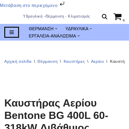
Μετάβαση στο περιεχόμενο
Υδραυλικά -Θέρμανση - Κλιματισμός
0
Μεταπηδήστε
ΘΕΡΜΑΝΣΗ
ΥΔΡΑΥΛΙΚΑ
στο
ΕΡΓΑΛΕΙΑ-ΑΝΑΛΩΣΙΜΑ
περιεχόμενο
Αρχική σελίδα
\
Θέρμανση
\
Καυστήρες
\
Αερίου
\
Καυστήρα
Καυστήρας Αερίου
Bentone BG 400L 60-
318kW Διβάθμιος