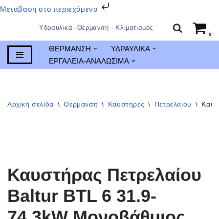
Μετάβαση στο περιεχόμενο
Υδραυλικά -Θέρμανση - Κλιματισμός
0
Μεταπηδήστε
ΘΕΡΜΑΝΣΗ
ΥΔΡΑΥΛΙΚΑ
στο
ΕΡΓΑΛΕΙΑ-ΑΝΑΛΩΣΙΜΑ
περιεχόμενο
Αρχική σελίδα
\
Θέρμανση
\
Καυστήρες
\
Πετρελαίου
\
Καυσ
Καυστήρας Πετρελαίου
Baltur BTL 6 31.9-
74.3kW Μονοβάθμιος