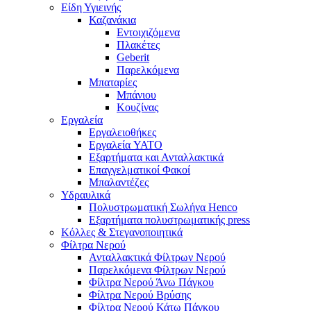
Είδη Υγιεινής
Καζανάκια
Εντοιχιζόμενα
Πλακέτες
Geberit
Παρελκόμενα
Μπαταρίες
Μπάνιου
Κουζίνας
Εργαλεία
Εργαλειοθήκες
Εργαλεία YATO
Εξαρτήματα και Ανταλλακτικά
Επαγγελματικοί Φακοί
Μπαλαντέζες
Υδραυλικά
Πολυστρωματική Σωλήνα Henco
Εξαρτήματα πολυστρωματικής press
Κόλλες & Στεγανοποιητικά
Φίλτρα Νερού
Ανταλλακτικά Φίλτρων Νερού
Παρελκόμενα Φίλτρων Νερού
Φίλτρα Νερού Άνω Πάγκου
Φίλτρα Νερού Βρύσης
Φίλτρα Νερού Κάτω Πάγκου