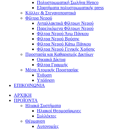
Πολυστρωματική Σωλήνα Henco
Εξαρτήματα πολυστρωματικής press
Κόλλες & Στεγανοποιητικά
Φίλτρα Νερού
Ανταλλακτικά Φίλτρων Νερού
Παρελκόμενα Φίλτρων Νερού
Φίλτρα Νερού Άνω Πάγκου
Φίλτρα Νερού Βρύσης
Φίλτρα Νερού Κάτω Πάγκου
Φίλτρα Νερού Γενικής Χρήσης
Προστασία και Καθαρισμός Δικτύων
Οικιακά Δίκτυα
Φίλτρα Γραμμής
Μέσα Ατομικής Προστασίας
Ένδυση
Υπόδηση
ΕΠΙΚΟΙΝΩΝΙΑ
ΑΡΧΙΚΗ
ΠΡΟΪΟΝΤΑ
Ηλιακά Συστήματα
Ηλιακοί Θερμοσίφωνες
Συλλέκτες
Θέρμανση
Αυτονομίες