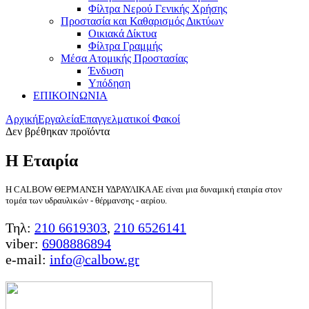
Φίλτρα Νερού Γενικής Χρήσης
Προστασία και Καθαρισμός Δικτύων
Οικιακά Δίκτυα
Φίλτρα Γραμμής
Μέσα Ατομικής Προστασίας
Ένδυση
Υπόδηση
ΕΠΙΚΟΙΝΩΝΙΑ
Αρχική
Εργαλεία
Επαγγελματικοί Φακοί
Δεν βρέθηκαν προϊόντα
Η Εταιρία
Η CALBOW ΘΕΡΜΑΝΣΗ ΥΔΡΑΥΛΙΚΑ ΑΕ είναι μια δυναμική εταιρία στον
τομέα των υδραυλικών - θέρμανσης - αερίου.
Τηλ:
210 6619303
,
210 6526141
viber:
6908886894
e-mail:
info@calbow.gr