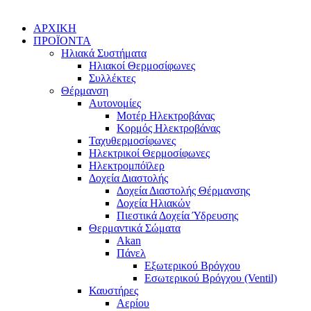
ΑΡΧΙΚΗ
ΠΡΟΪΟΝΤΑ
Ηλιακά Συστήματα
Ηλιακοί Θερμοσίφωνες
Συλλέκτες
Θέρμανση
Αυτονομίες
Μοτέρ Ηλεκτροβάνας
Κορμός Ηλεκτροβάνας
Ταχυθερμοσίφωνες
Ηλεκτρικοί Θερμοσίφωνες
Ηλεκτρομπόϊλερ
Δοχεία Διαστολής
Δοχεία Διαστολής Θέρμανσης
Δοχεία Ηλιακών
Πιεστικά Δοχεία Ύδρευσης
Θερμαντικά Σώματα
Akan
Πάνελ
Εξωτερικού Βρόγχου
Εσωτερικού Βρόγχου (Ventil)
Καυστήρες
Αερίου