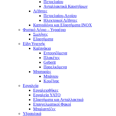
Πετρελαίου
Ανταλλακτικά Καυστήρων
Λέβητες
Πετρελαίου-Αερίου
Ηλεκτρικοί Λέβητες
Καπνοδόχοι και Εξαρτήματα ΙΝΟΧ
Φυσικό Αέριο – Υγραέριο
Σωλήνες
Εξαρτήματα
Είδη Υγιεινής
Καζανάκια
Εντοιχιζόμενα
Πλακέτες
Geberit
Παρελκόμενα
Μπαταρίες
Μπάνιου
Κουζίνας
Εργαλεία
Εργαλειοθήκες
Εργαλεία YATO
Εξαρτήματα και Ανταλλακτικά
Επαγγελματικοί Φακοί
Μπαλαντέζες
Υδραυλικά