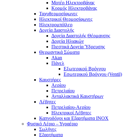
Μοτέρ Ηλεκτροβάνας
Κορμός Ηλεκτροβάνας
Ταχυθερμοσίφωνες
Ηλεκτρικοί Θερμοσίφωνες
Ηλεκτρομπόϊλερ
Δοχεία Διαστολής
Δοχεία Διαστολής Θέρμανσης
Δοχεία Ηλιακών
Πιεστικά Δοχεία Ύδρευσης
Θερμαντικά Σώματα
Akan
Πάνελ
Εξωτερικού Βρόγχου
Εσωτερικού Βρόγχου (Ventil)
Καυστήρες
Αερίου
Πετρελαίου
Ανταλλακτικά Καυστήρων
Λέβητες
Πετρελαίου-Αερίου
Ηλεκτρικοί Λέβητες
Καπνοδόχοι και Εξαρτήματα ΙΝΟΧ
Φυσικό Αέριο – Υγραέριο
Σωλήνες
Εξαρτήματα