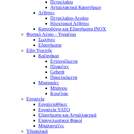
Πετρελαίου
Ανταλλακτικά Καυστήρων
Λέβητες
Πετρελαίου-Αερίου
Ηλεκτρικοί Λέβητες
Καπνοδόχοι και Εξαρτήματα ΙΝΟΧ
Φυσικό Αέριο – Υγραέριο
Σωλήνες
Εξαρτήματα
Είδη Υγιεινής
Καζανάκια
Εντοιχιζόμενα
Πλακέτες
Geberit
Παρελκόμενα
Μπαταρίες
Μπάνιου
Κουζίνας
Εργαλεία
Εργαλειοθήκες
Εργαλεία YATO
Εξαρτήματα και Ανταλλακτικά
Επαγγελματικοί Φακοί
Μπαλαντέζες
Υδραυλικά