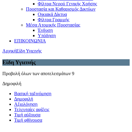
Φίλτρα Νερού Γενικής Χρήσης
Προστασία και Καθαρισμός Δικτύων
Οικιακά Δίκτυα
Φίλτρα Γραμμής
Μέσα Ατομικής Προστασίας
Ένδυση
Υπόδηση
ΕΠΙΚΟΙΝΩΝΙΑ
Αρχική
Είδη Υγιεινής
Είδη Υγιεινής
Προβολή όλων των αποτελεσμάτων 9
Δημοφιλή
Βασική ταξινόμηση
Δημοφιλή
Αξιολόγηση
Τελευταίες αφίξεις
Τιμή αύξουσα
Τιμή φθίνουσα