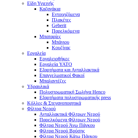
Είδη Υγιεινής
Καζανάκια
Εντοιχιζόμενα
Πλακέτες
Geberit
Παρελκόμενα
Μπαταρίες
Μπάνιου
Κουζίνας
Εργαλεία
Εργαλειοθήκες
Εργαλεία YATO
Εξαρτήματα και Ανταλλακτικά
Επαγγελματικοί Φακοί
Μπαλαντέζες
Υδραυλικά
Πολυστρωματική Σωλήνα Henco
Εξαρτήματα πολυστρωματικής press
Κόλλες & Στεγανοποιητικά
Φίλτρα Νερού
Ανταλλακτικά Φίλτρων Νερού
Παρελκόμενα Φίλτρων Νερού
Φίλτρα Νερού Άνω Πάγκου
Φίλτρα Νερού Βρύσης
Φίλτρα Νερού Κάτω Πάγκου