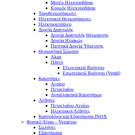
Μοτέρ Ηλεκτροβάνας
Κορμός Ηλεκτροβάνας
Ταχυθερμοσίφωνες
Ηλεκτρικοί Θερμοσίφωνες
Ηλεκτρομπόϊλερ
Δοχεία Διαστολής
Δοχεία Διαστολής Θέρμανσης
Δοχεία Ηλιακών
Πιεστικά Δοχεία Ύδρευσης
Θερμαντικά Σώματα
Akan
Πάνελ
Εξωτερικού Βρόγχου
Εσωτερικού Βρόγχου (Ventil)
Καυστήρες
Αερίου
Πετρελαίου
Ανταλλακτικά Καυστήρων
Λέβητες
Πετρελαίου-Αερίου
Ηλεκτρικοί Λέβητες
Καπνοδόχοι και Εξαρτήματα ΙΝΟΧ
Φυσικό Αέριο – Υγραέριο
Σωλήνες
Εξαρτήματα