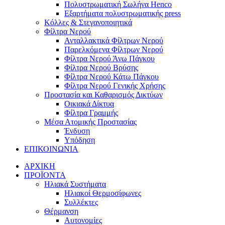
Πολυστρωματική Σωλήνα Henco
Εξαρτήματα πολυστρωματικής press
Κόλλες & Στεγανοποιητικά
Φίλτρα Νερού
Ανταλλακτικά Φίλτρων Νερού
Παρελκόμενα Φίλτρων Νερού
Φίλτρα Νερού Άνω Πάγκου
Φίλτρα Νερού Βρύσης
Φίλτρα Νερού Κάτω Πάγκου
Φίλτρα Νερού Γενικής Χρήσης
Προστασία και Καθαρισμός Δικτύων
Οικιακά Δίκτυα
Φίλτρα Γραμμής
Μέσα Ατομικής Προστασίας
Ένδυση
Υπόδηση
ΕΠΙΚΟΙΝΩΝΙΑ
ΑΡΧΙΚΗ
ΠΡΟΪΟΝΤΑ
Ηλιακά Συστήματα
Ηλιακοί Θερμοσίφωνες
Συλλέκτες
Θέρμανση
Αυτονομίες