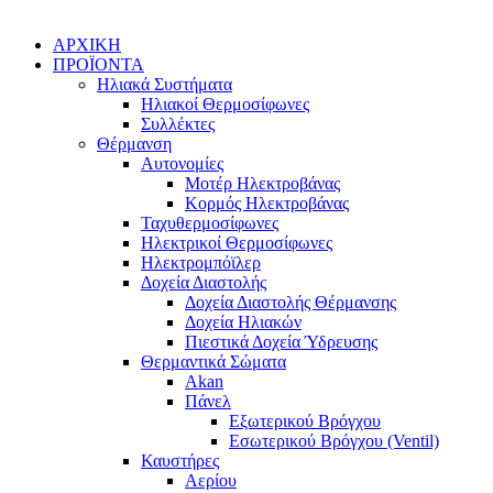
ΑΡΧΙΚΗ
ΠΡΟΪΟΝΤΑ
Ηλιακά Συστήματα
Ηλιακοί Θερμοσίφωνες
Συλλέκτες
Θέρμανση
Αυτονομίες
Μοτέρ Ηλεκτροβάνας
Κορμός Ηλεκτροβάνας
Ταχυθερμοσίφωνες
Ηλεκτρικοί Θερμοσίφωνες
Ηλεκτρομπόϊλερ
Δοχεία Διαστολής
Δοχεία Διαστολής Θέρμανσης
Δοχεία Ηλιακών
Πιεστικά Δοχεία Ύδρευσης
Θερμαντικά Σώματα
Akan
Πάνελ
Εξωτερικού Βρόγχου
Εσωτερικού Βρόγχου (Ventil)
Καυστήρες
Αερίου