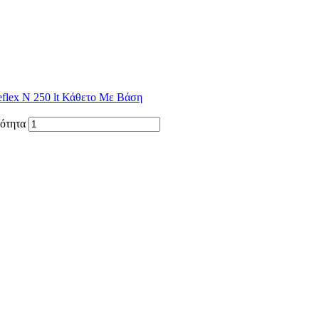
flex N 250 lt Κάθετο Με Βάση
ότητα