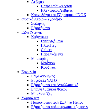
Λέβητες
Πετρελαίου-Αερίου
Ηλεκτρικοί Λέβητες
Καπνοδόχοι και Εξαρτήματα ΙΝΟΧ
Φυσικό Αέριο – Υγραέριο
Σωλήνες
Εξαρτήματα
Είδη Υγιεινής
Καζανάκια
Εντοιχιζόμενα
Πλακέτες
Geberit
Παρελκόμενα
Μπαταρίες
Μπάνιου
Κουζίνας
Εργαλεία
Εργαλειοθήκες
Εργαλεία YATO
Εξαρτήματα και Ανταλλακτικά
Επαγγελματικοί Φακοί
Μπαλαντέζες
Υδραυλικά
Πολυστρωματική Σωλήνα Henco
Εξαρτήματα πολυστρωματικής press