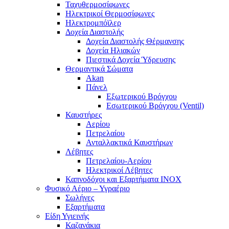
Ταχυθερμοσίφωνες
Ηλεκτρικοί Θερμοσίφωνες
Ηλεκτρομπόϊλερ
Δοχεία Διαστολής
Δοχεία Διαστολής Θέρμανσης
Δοχεία Ηλιακών
Πιεστικά Δοχεία Ύδρευσης
Θερμαντικά Σώματα
Akan
Πάνελ
Εξωτερικού Βρόγχου
Εσωτερικού Βρόγχου (Ventil)
Καυστήρες
Αερίου
Πετρελαίου
Ανταλλακτικά Καυστήρων
Λέβητες
Πετρελαίου-Αερίου
Ηλεκτρικοί Λέβητες
Καπνοδόχοι και Εξαρτήματα ΙΝΟΧ
Φυσικό Αέριο – Υγραέριο
Σωλήνες
Εξαρτήματα
Είδη Υγιεινής
Καζανάκια