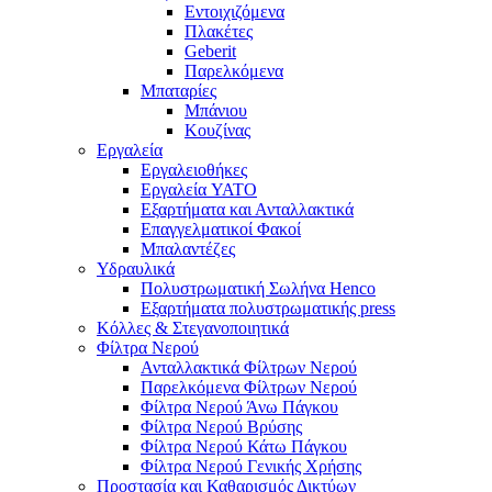
Εντοιχιζόμενα
Πλακέτες
Geberit
Παρελκόμενα
Μπαταρίες
Μπάνιου
Κουζίνας
Εργαλεία
Εργαλειοθήκες
Εργαλεία YATO
Εξαρτήματα και Ανταλλακτικά
Επαγγελματικοί Φακοί
Μπαλαντέζες
Υδραυλικά
Πολυστρωματική Σωλήνα Henco
Εξαρτήματα πολυστρωματικής press
Κόλλες & Στεγανοποιητικά
Φίλτρα Νερού
Ανταλλακτικά Φίλτρων Νερού
Παρελκόμενα Φίλτρων Νερού
Φίλτρα Νερού Άνω Πάγκου
Φίλτρα Νερού Βρύσης
Φίλτρα Νερού Κάτω Πάγκου
Φίλτρα Νερού Γενικής Χρήσης
Προστασία και Καθαρισμός Δικτύων