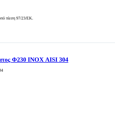
 υπό πίεση 97/23/EK.
ατος Φ230 ΙΝΟΧ AISI 304
04