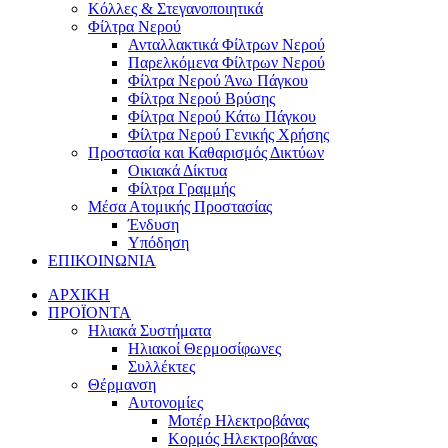
Κόλλες & Στεγανοποιητικά
Φίλτρα Νερού
Ανταλλακτικά Φίλτρων Νερού
Παρελκόμενα Φίλτρων Νερού
Φίλτρα Νερού Άνω Πάγκου
Φίλτρα Νερού Βρύσης
Φίλτρα Νερού Κάτω Πάγκου
Φίλτρα Νερού Γενικής Χρήσης
Προστασία και Καθαρισμός Δικτύων
Οικιακά Δίκτυα
Φίλτρα Γραμμής
Μέσα Ατομικής Προστασίας
Ένδυση
Υπόδηση
ΕΠΙΚΟΙΝΩΝΙΑ
ΑΡΧΙΚΗ
ΠΡΟΪΟΝΤΑ
Ηλιακά Συστήματα
Ηλιακοί Θερμοσίφωνες
Συλλέκτες
Θέρμανση
Αυτονομίες
Μοτέρ Ηλεκτροβάνας
Κορμός Ηλεκτροβάνας