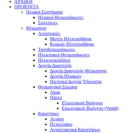
ΑΡΧΙΚΗ
ΠΡΟΪΟΝΤΑ
Ηλιακά Συστήματα
Ηλιακοί Θερμοσίφωνες
Συλλέκτες
Θέρμανση
Αυτονομίες
Μοτέρ Ηλεκτροβάνας
Κορμός Ηλεκτροβάνας
Ταχυθερμοσίφωνες
Ηλεκτρικοί Θερμοσίφωνες
Ηλεκτρομπόϊλερ
Δοχεία Διαστολής
Δοχεία Διαστολής Θέρμανσης
Δοχεία Ηλιακών
Πιεστικά Δοχεία Ύδρευσης
Θερμαντικά Σώματα
Akan
Πάνελ
Εξωτερικού Βρόγχου
Εσωτερικού Βρόγχου (Ventil)
Καυστήρες
Αερίου
Πετρελαίου
Ανταλλακτικά Καυστήρων