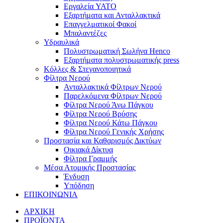
Εργαλεία YATO
Εξαρτήματα και Ανταλλακτικά
Επαγγελματικοί Φακοί
Μπαλαντέζες
Υδραυλικά
Πολυστρωματική Σωλήνα Henco
Εξαρτήματα πολυστρωματικής press
Κόλλες & Στεγανοποιητικά
Φίλτρα Νερού
Ανταλλακτικά Φίλτρων Νερού
Παρελκόμενα Φίλτρων Νερού
Φίλτρα Νερού Άνω Πάγκου
Φίλτρα Νερού Βρύσης
Φίλτρα Νερού Κάτω Πάγκου
Φίλτρα Νερού Γενικής Χρήσης
Προστασία και Καθαρισμός Δικτύων
Οικιακά Δίκτυα
Φίλτρα Γραμμής
Μέσα Ατομικής Προστασίας
Ένδυση
Υπόδηση
ΕΠΙΚΟΙΝΩΝΙΑ
ΑΡΧΙΚΗ
ΠΡΟΪΟΝΤΑ