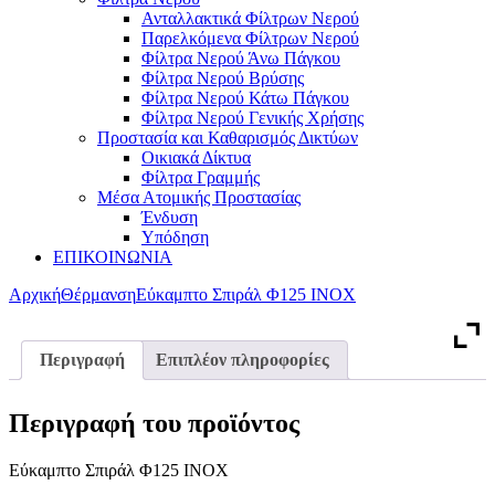
Ανταλλακτικά Φίλτρων Νερού
Παρελκόμενα Φίλτρων Νερού
Φίλτρα Νερού Άνω Πάγκου
Φίλτρα Νερού Βρύσης
Φίλτρα Νερού Κάτω Πάγκου
Φίλτρα Νερού Γενικής Χρήσης
Προστασία και Καθαρισμός Δικτύων
Οικιακά Δίκτυα
Φίλτρα Γραμμής
Μέσα Ατομικής Προστασίας
Ένδυση
Υπόδηση
ΕΠΙΚΟΙΝΩΝΙΑ
Αρχική
Θέρμανση
Εύκαμπτο Σπιράλ Φ125 ΙΝΟΧ
Περιγραφή
Επιπλέον πληροφορίες
Περιγραφή του προϊόντος
Εύκαμπτο Σπιράλ Φ125 ΙΝΟΧ