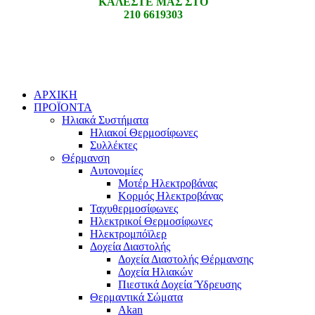
ΚΑΛΕΣΤΕ ΜΑΣ ΣΤΟ
210 6619303
ΑΡΧΙΚΗ
ΠΡΟΪΟΝΤΑ
Ηλιακά Συστήματα
Ηλιακοί Θερμοσίφωνες
Συλλέκτες
Θέρμανση
Αυτονομίες
Μοτέρ Ηλεκτροβάνας
Κορμός Ηλεκτροβάνας
Ταχυθερμοσίφωνες
Ηλεκτρικοί Θερμοσίφωνες
Ηλεκτρομπόϊλερ
Δοχεία Διαστολής
Δοχεία Διαστολής Θέρμανσης
Δοχεία Ηλιακών
Πιεστικά Δοχεία Ύδρευσης
Θερμαντικά Σώματα
Akan