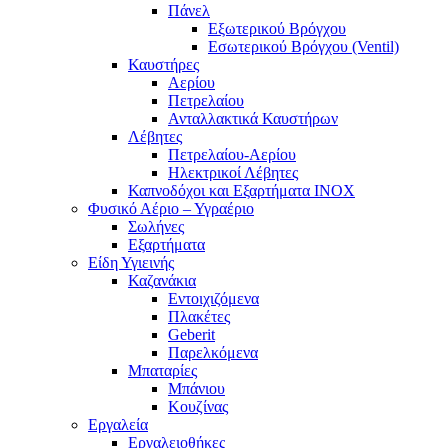
Πάνελ
Εξωτερικού Βρόγχου
Εσωτερικού Βρόγχου (Ventil)
Καυστήρες
Αερίου
Πετρελαίου
Ανταλλακτικά Καυστήρων
Λέβητες
Πετρελαίου-Αερίου
Ηλεκτρικοί Λέβητες
Καπνοδόχοι και Εξαρτήματα ΙΝΟΧ
Φυσικό Αέριο – Υγραέριο
Σωλήνες
Εξαρτήματα
Είδη Υγιεινής
Καζανάκια
Εντοιχιζόμενα
Πλακέτες
Geberit
Παρελκόμενα
Μπαταρίες
Μπάνιου
Κουζίνας
Εργαλεία
Εργαλειοθήκες