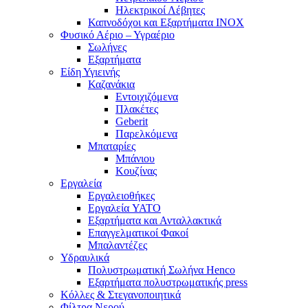
Ηλεκτρικοί Λέβητες
Καπνοδόχοι και Εξαρτήματα ΙΝΟΧ
Φυσικό Αέριο – Υγραέριο
Σωλήνες
Εξαρτήματα
Είδη Υγιεινής
Καζανάκια
Εντοιχιζόμενα
Πλακέτες
Geberit
Παρελκόμενα
Μπαταρίες
Μπάνιου
Κουζίνας
Εργαλεία
Εργαλειοθήκες
Εργαλεία YATO
Εξαρτήματα και Ανταλλακτικά
Επαγγελματικοί Φακοί
Μπαλαντέζες
Υδραυλικά
Πολυστρωματική Σωλήνα Henco
Εξαρτήματα πολυστρωματικής press
Κόλλες & Στεγανοποιητικά
Φίλτρα Νερού