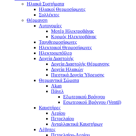
Ηλιακά Συστήματα
Ηλιακοί Θερμοσίφωνες
Συλλέκτες
Θέρμανση
Αυτονομίες
Μοτέρ Ηλεκτροβάνας
Κορμός Ηλεκτροβάνας
Ταχυθερμοσίφωνες
Ηλεκτρικοί Θερμοσίφωνες
Ηλεκτρομπόϊλερ
Δοχεία Διαστολής
Δοχεία Διαστολής Θέρμανσης
Δοχεία Ηλιακών
Πιεστικά Δοχεία Ύδρευσης
Θερμαντικά Σώματα
Akan
Πάνελ
Εξωτερικού Βρόγχου
Εσωτερικού Βρόγχου (Ventil)
Καυστήρες
Αερίου
Πετρελαίου
Ανταλλακτικά Καυστήρων
Λέβητες
Πετρελαίου-Αερίου