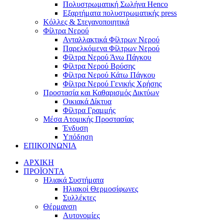
Πολυστρωματική Σωλήνα Henco
Εξαρτήματα πολυστρωματικής press
Κόλλες & Στεγανοποιητικά
Φίλτρα Νερού
Ανταλλακτικά Φίλτρων Νερού
Παρελκόμενα Φίλτρων Νερού
Φίλτρα Νερού Άνω Πάγκου
Φίλτρα Νερού Βρύσης
Φίλτρα Νερού Κάτω Πάγκου
Φίλτρα Νερού Γενικής Χρήσης
Προστασία και Καθαρισμός Δικτύων
Οικιακά Δίκτυα
Φίλτρα Γραμμής
Μέσα Ατομικής Προστασίας
Ένδυση
Υπόδηση
ΕΠΙΚΟΙΝΩΝΙΑ
ΑΡΧΙΚΗ
ΠΡΟΪΟΝΤΑ
Ηλιακά Συστήματα
Ηλιακοί Θερμοσίφωνες
Συλλέκτες
Θέρμανση
Αυτονομίες