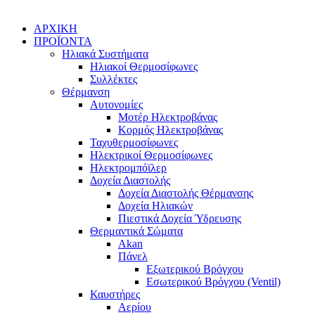
ΑΡΧΙΚΗ
ΠΡΟΪΟΝΤΑ
Ηλιακά Συστήματα
Ηλιακοί Θερμοσίφωνες
Συλλέκτες
Θέρμανση
Αυτονομίες
Μοτέρ Ηλεκτροβάνας
Κορμός Ηλεκτροβάνας
Ταχυθερμοσίφωνες
Ηλεκτρικοί Θερμοσίφωνες
Ηλεκτρομπόϊλερ
Δοχεία Διαστολής
Δοχεία Διαστολής Θέρμανσης
Δοχεία Ηλιακών
Πιεστικά Δοχεία Ύδρευσης
Θερμαντικά Σώματα
Akan
Πάνελ
Εξωτερικού Βρόγχου
Εσωτερικού Βρόγχου (Ventil)
Καυστήρες
Αερίου