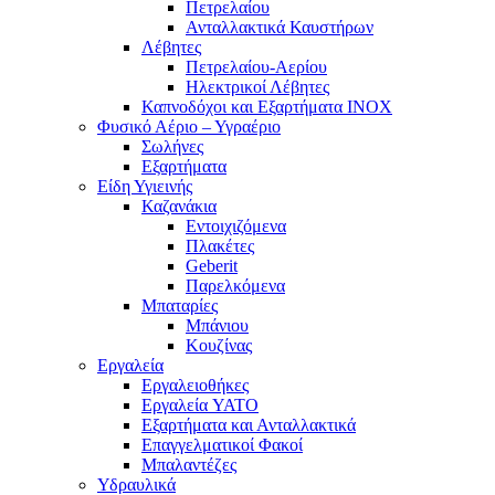
Πετρελαίου
Ανταλλακτικά Καυστήρων
Λέβητες
Πετρελαίου-Αερίου
Ηλεκτρικοί Λέβητες
Καπνοδόχοι και Εξαρτήματα ΙΝΟΧ
Φυσικό Αέριο – Υγραέριο
Σωλήνες
Εξαρτήματα
Είδη Υγιεινής
Καζανάκια
Εντοιχιζόμενα
Πλακέτες
Geberit
Παρελκόμενα
Μπαταρίες
Μπάνιου
Κουζίνας
Εργαλεία
Εργαλειοθήκες
Εργαλεία YATO
Εξαρτήματα και Ανταλλακτικά
Επαγγελματικοί Φακοί
Μπαλαντέζες
Υδραυλικά