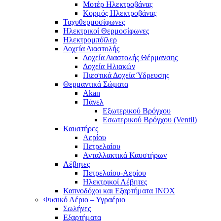
Μοτέρ Ηλεκτροβάνας
Κορμός Ηλεκτροβάνας
Ταχυθερμοσίφωνες
Ηλεκτρικοί Θερμοσίφωνες
Ηλεκτρομπόϊλερ
Δοχεία Διαστολής
Δοχεία Διαστολής Θέρμανσης
Δοχεία Ηλιακών
Πιεστικά Δοχεία Ύδρευσης
Θερμαντικά Σώματα
Akan
Πάνελ
Εξωτερικού Βρόγχου
Εσωτερικού Βρόγχου (Ventil)
Καυστήρες
Αερίου
Πετρελαίου
Ανταλλακτικά Καυστήρων
Λέβητες
Πετρελαίου-Αερίου
Ηλεκτρικοί Λέβητες
Καπνοδόχοι και Εξαρτήματα ΙΝΟΧ
Φυσικό Αέριο – Υγραέριο
Σωλήνες
Εξαρτήματα