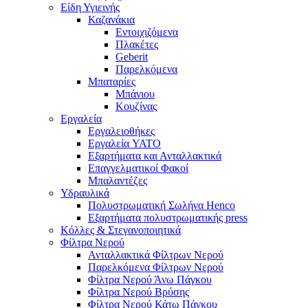
Είδη Υγιεινής
Καζανάκια
Εντοιχιζόμενα
Πλακέτες
Geberit
Παρελκόμενα
Μπαταρίες
Μπάνιου
Κουζίνας
Εργαλεία
Εργαλειοθήκες
Εργαλεία YATO
Εξαρτήματα και Ανταλλακτικά
Επαγγελματικοί Φακοί
Μπαλαντέζες
Υδραυλικά
Πολυστρωματική Σωλήνα Henco
Εξαρτήματα πολυστρωματικής press
Κόλλες & Στεγανοποιητικά
Φίλτρα Νερού
Ανταλλακτικά Φίλτρων Νερού
Παρελκόμενα Φίλτρων Νερού
Φίλτρα Νερού Άνω Πάγκου
Φίλτρα Νερού Βρύσης
Φίλτρα Νερού Κάτω Πάγκου