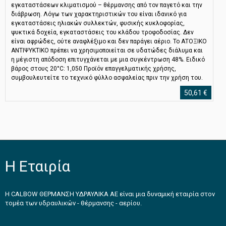
εγκαταστάσεων κλιματισμού – θέρμανσης από τον παγετό και την
διάβρωση. Λόγω των χαρακτηριστικών του είναι ιδανικό για
εγκαταστάσεις ηλιακών συλλεκτών, φυσικής κυκλοφορίας,
ψυκτικά δοχεία, εγκαταστάσεις του κλάδου τροφοδοσίας. Δεν
είναι αφρώδες, ούτε αναφλέξιμο και δεν παράγει αέριο. Το ΑΤΟΞΙΚΟ
ΑΝΤΙΨΥΚΤΙΚΟ πρέπει να χρησιμοποιείται σε υδατώδες διάλυμα και
η μέγιστη απόδοση επιτυγχάνεται με μια συγκέντρωση 48%. Ειδικό
βάρος στους 20°C: 1,050 Προϊόν επαγγελματικής χρήσης,
συμβουλευτείτε το τεχνικό φύλλο ασφαλείας πριν την χρήση του.
50,61
€
Η Εταιρία
Η CALBOW ΘΕΡΜΑΝΣΗ ΥΔΡΑΥΛΙΚΑ ΑΕ είναι μια δυναμική εταιρία στον
τομέα των υδραυλικών - θέρμανσης - αερίου.