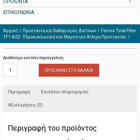
ΠΡΟΪΟΝΤΑ
ΕΠΙΚΟΙΝΩΝΙΑ
Αρχική
Προστασία και Καθαρισμός Δικτύων
Fernox Total Filter
TF1 Φ22- Υδροκυκλωνικό και Μαγνητικό Φίλτρο Προστασίας
Διαθέσιμο κατόπιν παραγγελίας
Fernox
ΠΡΟΣΘΉΚΗ ΣΤΟ ΚΑΛΆΘΙ
Total
Filter
TF1
Φ22-
Περιγραφή
Επιπλέον πληροφορίες
Υδροκυκλωνικό
και
Αξιολογήσεις (0)
Μαγνητικό
Φίλτρο
Προστασίας
Περιγραφή του προϊόντος
ποσότητα