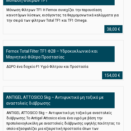
Μόνωση Φίλτρων TF1
Μόνωση Φίλτρων TF1 Η Fernox συνεχίζει την παρουσίαση
καινοτόμων λύσεων, εισάγοντας τα θερμoμονωτικά καλύμματα για
την σειρά των φίλτρων Total TF1 και TF1 Omega.
38,00
€
Fernox Total Filter TF1 Φ28 – Υδροκυκλωνικό και
Μαγνητικό Φίλτρο Προστασίας
ΔΩΡΟ ένα δοχείο F1 Υγρό Φίλτρου και Προστασία
154,00
€
ANTIGEL ATTOSICO 5kg – Αντιψυκτικό μη τοξικό με
αναστολείς διάβρωσης
ANTIGEL ATTOSICO 5kg – Αντιψυκτικό μη τοξικό με αναστολείς
διάβρωσης Το Antigel Attosico είναι ένα υγρό με βάση την
προπυλενογλυκόλη με αναστολείς διάβρωσης υψηλής ποιότητας το
οποίο εξασφαλίζει μια εξαιρετική προστασία όλων των