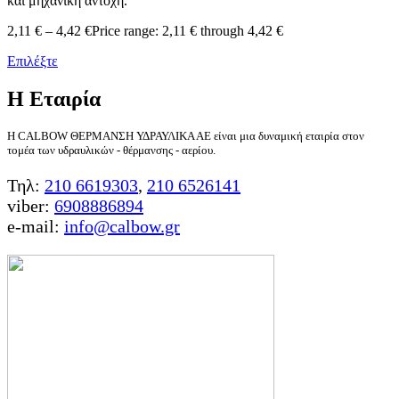
και μηχανική αντοχή.
2,11
€
–
4,42
€
Price range: 2,11 € through 4,42 €
Επιλέξτε
Η Εταιρία
Η CALBOW ΘΕΡΜΑΝΣΗ ΥΔΡΑΥΛΙΚΑ ΑΕ είναι μια δυναμική εταιρία στον
τομέα των υδραυλικών - θέρμανσης - αερίου.
Τηλ:
210 6619303
,
210 6526141
viber:
6908886894
e-mail:
info@calbow.gr