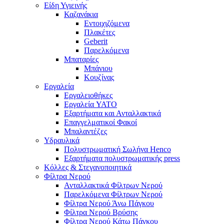
Είδη Υγιεινής
Καζανάκια
Εντοιχιζόμενα
Πλακέτες
Geberit
Παρελκόμενα
Μπαταρίες
Μπάνιου
Κουζίνας
Εργαλεία
Εργαλειοθήκες
Εργαλεία YATO
Εξαρτήματα και Ανταλλακτικά
Επαγγελματικοί Φακοί
Μπαλαντέζες
Υδραυλικά
Πολυστρωματική Σωλήνα Henco
Εξαρτήματα πολυστρωματικής press
Κόλλες & Στεγανοποιητικά
Φίλτρα Νερού
Ανταλλακτικά Φίλτρων Νερού
Παρελκόμενα Φίλτρων Νερού
Φίλτρα Νερού Άνω Πάγκου
Φίλτρα Νερού Βρύσης
Φίλτρα Νερού Κάτω Πάγκου