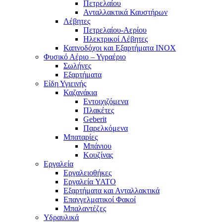
Πετρελαίου
Ανταλλακτικά Καυστήρων
Λέβητες
Πετρελαίου-Αερίου
Ηλεκτρικοί Λέβητες
Καπνοδόχοι και Εξαρτήματα ΙΝΟΧ
Φυσικό Αέριο – Υγραέριο
Σωλήνες
Εξαρτήματα
Είδη Υγιεινής
Καζανάκια
Εντοιχιζόμενα
Πλακέτες
Geberit
Παρελκόμενα
Μπαταρίες
Μπάνιου
Κουζίνας
Εργαλεία
Εργαλειοθήκες
Εργαλεία YATO
Εξαρτήματα και Ανταλλακτικά
Επαγγελματικοί Φακοί
Μπαλαντέζες
Υδραυλικά