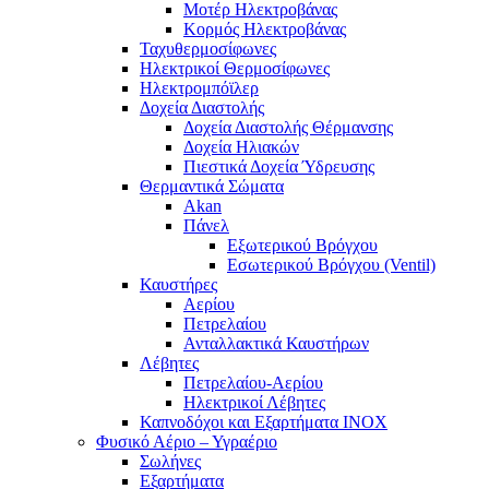
Μοτέρ Ηλεκτροβάνας
Κορμός Ηλεκτροβάνας
Ταχυθερμοσίφωνες
Ηλεκτρικοί Θερμοσίφωνες
Ηλεκτρομπόϊλερ
Δοχεία Διαστολής
Δοχεία Διαστολής Θέρμανσης
Δοχεία Ηλιακών
Πιεστικά Δοχεία Ύδρευσης
Θερμαντικά Σώματα
Akan
Πάνελ
Εξωτερικού Βρόγχου
Εσωτερικού Βρόγχου (Ventil)
Καυστήρες
Αερίου
Πετρελαίου
Ανταλλακτικά Καυστήρων
Λέβητες
Πετρελαίου-Αερίου
Ηλεκτρικοί Λέβητες
Καπνοδόχοι και Εξαρτήματα ΙΝΟΧ
Φυσικό Αέριο – Υγραέριο
Σωλήνες
Εξαρτήματα