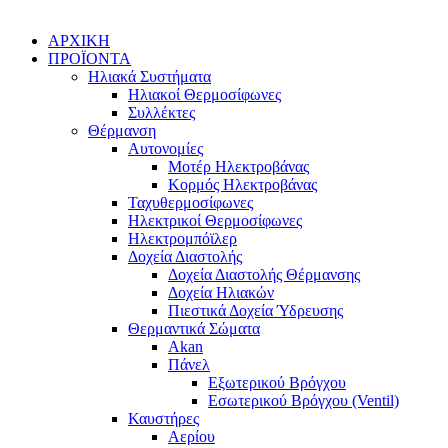
ΑΡΧΙΚΗ
ΠΡΟΪΟΝΤΑ
Ηλιακά Συστήματα
Ηλιακοί Θερμοσίφωνες
Συλλέκτες
Θέρμανση
Αυτονομίες
Μοτέρ Ηλεκτροβάνας
Κορμός Ηλεκτροβάνας
Ταχυθερμοσίφωνες
Ηλεκτρικοί Θερμοσίφωνες
Ηλεκτρομπόϊλερ
Δοχεία Διαστολής
Δοχεία Διαστολής Θέρμανσης
Δοχεία Ηλιακών
Πιεστικά Δοχεία Ύδρευσης
Θερμαντικά Σώματα
Akan
Πάνελ
Εξωτερικού Βρόγχου
Εσωτερικού Βρόγχου (Ventil)
Καυστήρες
Αερίου