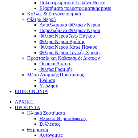
Πολυστρωματική Σωλήνα Henco
Εξαρτήματα πολυστρωματικής press
Κόλλες & Στεγανοποιητικά
Φίλτρα Νερού
Ανταλλακτικά Φίλτρων Νερού
Παρελκόμενα Φίλτρων Νερού
Φίλτρα Νερού Άνω Πάγκου
Φίλτρα Νερού Βρύσης
Φίλτρα Νερού Κάτω Πάγκου
Φίλτρα Νερού Γενικής Χρήσης
Προστασία και Καθαρισμός Δικτύων
Οικιακά Δίκτυα
Φίλτρα Γραμμής
Μέσα Ατομικής Προστασίας
Ένδυση
Υπόδηση
ΕΠΙΚΟΙΝΩΝΙΑ
ΑΡΧΙΚΗ
ΠΡΟΪΟΝΤΑ
Ηλιακά Συστήματα
Ηλιακοί Θερμοσίφωνες
Συλλέκτες
Θέρμανση
Αυτονομίες