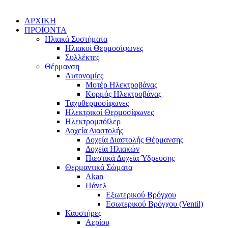
ΑΡΧΙΚΗ
ΠΡΟΪΟΝΤΑ
Ηλιακά Συστήματα
Ηλιακοί Θερμοσίφωνες
Συλλέκτες
Θέρμανση
Αυτονομίες
Μοτέρ Ηλεκτροβάνας
Κορμός Ηλεκτροβάνας
Ταχυθερμοσίφωνες
Ηλεκτρικοί Θερμοσίφωνες
Ηλεκτρομπόϊλερ
Δοχεία Διαστολής
Δοχεία Διαστολής Θέρμανσης
Δοχεία Ηλιακών
Πιεστικά Δοχεία Ύδρευσης
Θερμαντικά Σώματα
Akan
Πάνελ
Εξωτερικού Βρόγχου
Εσωτερικού Βρόγχου (Ventil)
Καυστήρες
Αερίου