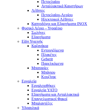
Πετρελαίου
Ανταλλακτικά Καυστήρων
Λέβητες
Πετρελαίου-Αερίου
Ηλεκτρικοί Λέβητες
Καπνοδόχοι και Εξαρτήματα ΙΝΟΧ
Φυσικό Αέριο – Υγραέριο
Σωλήνες
Εξαρτήματα
Είδη Υγιεινής
Καζανάκια
Εντοιχιζόμενα
Πλακέτες
Geberit
Παρελκόμενα
Μπαταρίες
Μπάνιου
Κουζίνας
Εργαλεία
Εργαλειοθήκες
Εργαλεία YATO
Εξαρτήματα και Ανταλλακτικά
Επαγγελματικοί Φακοί
Μπαλαντέζες
Υδραυλικά