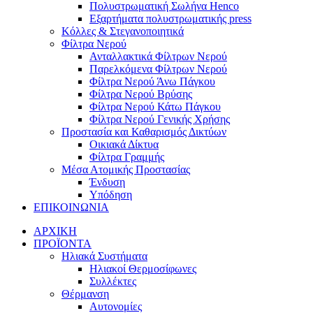
Πολυστρωματική Σωλήνα Henco
Εξαρτήματα πολυστρωματικής press
Κόλλες & Στεγανοποιητικά
Φίλτρα Νερού
Ανταλλακτικά Φίλτρων Νερού
Παρελκόμενα Φίλτρων Νερού
Φίλτρα Νερού Άνω Πάγκου
Φίλτρα Νερού Βρύσης
Φίλτρα Νερού Κάτω Πάγκου
Φίλτρα Νερού Γενικής Χρήσης
Προστασία και Καθαρισμός Δικτύων
Οικιακά Δίκτυα
Φίλτρα Γραμμής
Μέσα Ατομικής Προστασίας
Ένδυση
Υπόδηση
ΕΠΙΚΟΙΝΩΝΙΑ
ΑΡΧΙΚΗ
ΠΡΟΪΟΝΤΑ
Ηλιακά Συστήματα
Ηλιακοί Θερμοσίφωνες
Συλλέκτες
Θέρμανση
Αυτονομίες