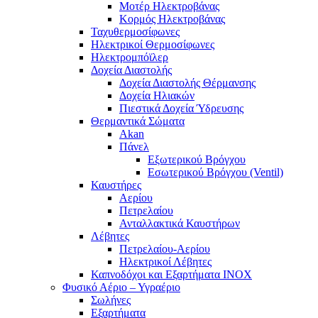
Μοτέρ Ηλεκτροβάνας
Κορμός Ηλεκτροβάνας
Ταχυθερμοσίφωνες
Ηλεκτρικοί Θερμοσίφωνες
Ηλεκτρομπόϊλερ
Δοχεία Διαστολής
Δοχεία Διαστολής Θέρμανσης
Δοχεία Ηλιακών
Πιεστικά Δοχεία Ύδρευσης
Θερμαντικά Σώματα
Akan
Πάνελ
Εξωτερικού Βρόγχου
Εσωτερικού Βρόγχου (Ventil)
Καυστήρες
Αερίου
Πετρελαίου
Ανταλλακτικά Καυστήρων
Λέβητες
Πετρελαίου-Αερίου
Ηλεκτρικοί Λέβητες
Καπνοδόχοι και Εξαρτήματα ΙΝΟΧ
Φυσικό Αέριο – Υγραέριο
Σωλήνες
Εξαρτήματα