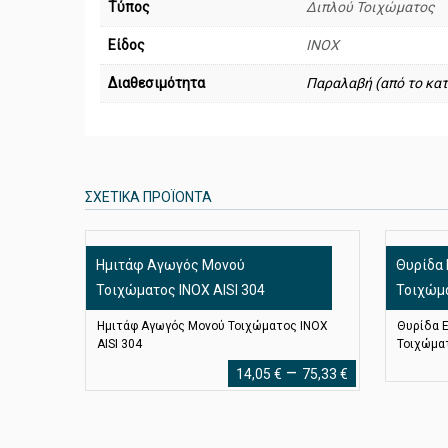
Τύπος
Διπλού Τοιχώματος
Είδος
ΙΝΟΧ
Διαθεσιμότητα
Παραλαβή (από το κατ
ΣΧΕΤΙΚΆ ΠΡΟΪΌΝΤΑ
Ημιτάφ Αγωγός Μονού
Θυρίδα
Τοιχώματος ΙΝΟΧ AISI 304
Τοιχώμα
Ημιτάφ Αγωγός Μονού Τοιχώματος ΙΝΟΧ
Θυρίδα 
AISI 304
Τοιχώματ
Price
–
14,05
€
75,33
€
range:
14,05 €
through
75,33 €