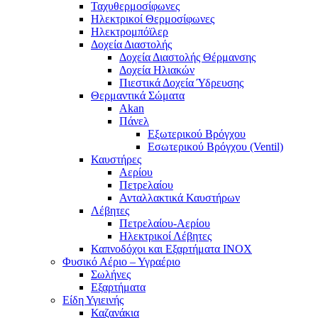
Ταχυθερμοσίφωνες
Ηλεκτρικοί Θερμοσίφωνες
Ηλεκτρομπόϊλερ
Δοχεία Διαστολής
Δοχεία Διαστολής Θέρμανσης
Δοχεία Ηλιακών
Πιεστικά Δοχεία Ύδρευσης
Θερμαντικά Σώματα
Akan
Πάνελ
Εξωτερικού Βρόγχου
Εσωτερικού Βρόγχου (Ventil)
Καυστήρες
Αερίου
Πετρελαίου
Ανταλλακτικά Καυστήρων
Λέβητες
Πετρελαίου-Αερίου
Ηλεκτρικοί Λέβητες
Καπνοδόχοι και Εξαρτήματα ΙΝΟΧ
Φυσικό Αέριο – Υγραέριο
Σωλήνες
Εξαρτήματα
Είδη Υγιεινής
Καζανάκια