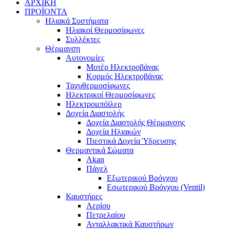
ΑΡΧΙΚΗ
ΠΡΟΪΟΝΤΑ
Ηλιακά Συστήματα
Ηλιακοί Θερμοσίφωνες
Συλλέκτες
Θέρμανση
Αυτονομίες
Μοτέρ Ηλεκτροβάνας
Κορμός Ηλεκτροβάνας
Ταχυθερμοσίφωνες
Ηλεκτρικοί Θερμοσίφωνες
Ηλεκτρομπόϊλερ
Δοχεία Διαστολής
Δοχεία Διαστολής Θέρμανσης
Δοχεία Ηλιακών
Πιεστικά Δοχεία Ύδρευσης
Θερμαντικά Σώματα
Akan
Πάνελ
Εξωτερικού Βρόγχου
Εσωτερικού Βρόγχου (Ventil)
Καυστήρες
Αερίου
Πετρελαίου
Ανταλλακτικά Καυστήρων