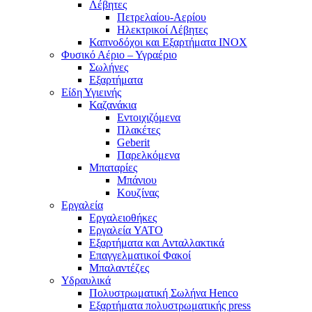
Λέβητες
Πετρελαίου-Αερίου
Ηλεκτρικοί Λέβητες
Καπνοδόχοι και Εξαρτήματα ΙΝΟΧ
Φυσικό Αέριο – Υγραέριο
Σωλήνες
Εξαρτήματα
Είδη Υγιεινής
Καζανάκια
Εντοιχιζόμενα
Πλακέτες
Geberit
Παρελκόμενα
Μπαταρίες
Μπάνιου
Κουζίνας
Εργαλεία
Εργαλειοθήκες
Εργαλεία YATO
Εξαρτήματα και Ανταλλακτικά
Επαγγελματικοί Φακοί
Μπαλαντέζες
Υδραυλικά
Πολυστρωματική Σωλήνα Henco
Εξαρτήματα πολυστρωματικής press