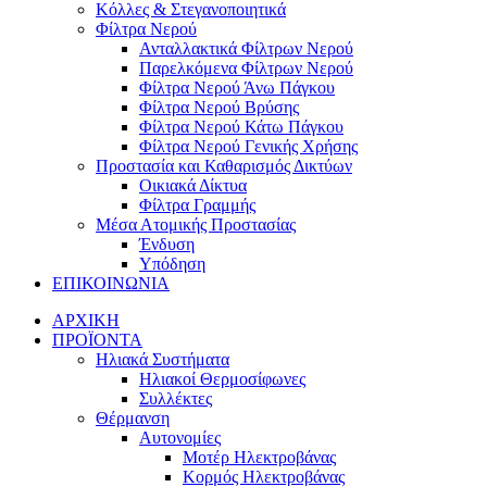
Κόλλες & Στεγανοποιητικά
Φίλτρα Νερού
Ανταλλακτικά Φίλτρων Νερού
Παρελκόμενα Φίλτρων Νερού
Φίλτρα Νερού Άνω Πάγκου
Φίλτρα Νερού Βρύσης
Φίλτρα Νερού Κάτω Πάγκου
Φίλτρα Νερού Γενικής Χρήσης
Προστασία και Καθαρισμός Δικτύων
Οικιακά Δίκτυα
Φίλτρα Γραμμής
Μέσα Ατομικής Προστασίας
Ένδυση
Υπόδηση
ΕΠΙΚΟΙΝΩΝΙΑ
ΑΡΧΙΚΗ
ΠΡΟΪΟΝΤΑ
Ηλιακά Συστήματα
Ηλιακοί Θερμοσίφωνες
Συλλέκτες
Θέρμανση
Αυτονομίες
Μοτέρ Ηλεκτροβάνας
Κορμός Ηλεκτροβάνας