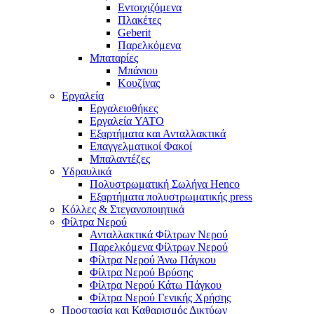
Εντοιχιζόμενα
Πλακέτες
Geberit
Παρελκόμενα
Μπαταρίες
Μπάνιου
Κουζίνας
Εργαλεία
Εργαλειοθήκες
Εργαλεία YATO
Εξαρτήματα και Ανταλλακτικά
Επαγγελματικοί Φακοί
Μπαλαντέζες
Υδραυλικά
Πολυστρωματική Σωλήνα Henco
Εξαρτήματα πολυστρωματικής press
Κόλλες & Στεγανοποιητικά
Φίλτρα Νερού
Ανταλλακτικά Φίλτρων Νερού
Παρελκόμενα Φίλτρων Νερού
Φίλτρα Νερού Άνω Πάγκου
Φίλτρα Νερού Βρύσης
Φίλτρα Νερού Κάτω Πάγκου
Φίλτρα Νερού Γενικής Χρήσης
Προστασία και Καθαρισμός Δικτύων