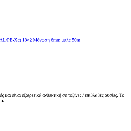
c/AL/PE-Xc) 18×2 Μόνωση 6mm μπλε 50m
αι είναι εξαιρετικά ανθεκτική σε τοξίνες / επιβλαβές ουσίες. Το
ια.