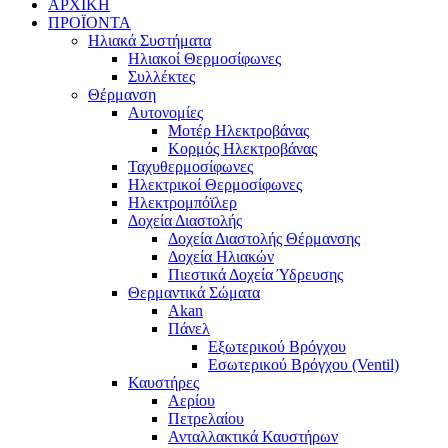
ΑΡΧΙΚΗ
ΠΡΟΪΟΝΤΑ
Ηλιακά Συστήματα
Ηλιακοί Θερμοσίφωνες
Συλλέκτες
Θέρμανση
Αυτονομίες
Μοτέρ Ηλεκτροβάνας
Κορμός Ηλεκτροβάνας
Ταχυθερμοσίφωνες
Ηλεκτρικοί Θερμοσίφωνες
Ηλεκτρομπόϊλερ
Δοχεία Διαστολής
Δοχεία Διαστολής Θέρμανσης
Δοχεία Ηλιακών
Πιεστικά Δοχεία Ύδρευσης
Θερμαντικά Σώματα
Akan
Πάνελ
Εξωτερικού Βρόγχου
Εσωτερικού Βρόγχου (Ventil)
Καυστήρες
Αερίου
Πετρελαίου
Ανταλλακτικά Καυστήρων