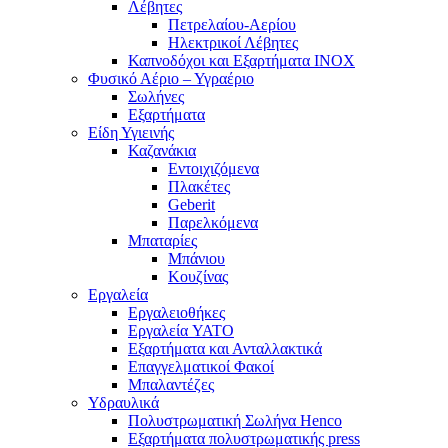
Λέβητες
Πετρελαίου-Αερίου
Ηλεκτρικοί Λέβητες
Καπνοδόχοι και Εξαρτήματα ΙΝΟΧ
Φυσικό Αέριο – Υγραέριο
Σωλήνες
Εξαρτήματα
Είδη Υγιεινής
Καζανάκια
Εντοιχιζόμενα
Πλακέτες
Geberit
Παρελκόμενα
Μπαταρίες
Μπάνιου
Κουζίνας
Εργαλεία
Εργαλειοθήκες
Εργαλεία YATO
Εξαρτήματα και Ανταλλακτικά
Επαγγελματικοί Φακοί
Μπαλαντέζες
Υδραυλικά
Πολυστρωματική Σωλήνα Henco
Εξαρτήματα πολυστρωματικής press