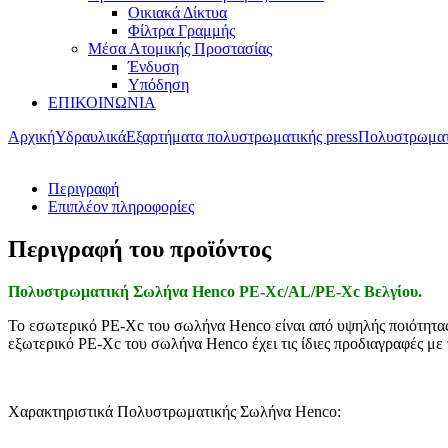
Οικιακά Δίκτυα
Φίλτρα Γραμμής
Μέσα Ατομικής Προστασίας
Ένδυση
Υπόδηση
ΕΠΙΚΟΙΝΩΝΙΑ
Αρχική
Υδραυλικά
Eξαρτήματα πολυστρωματικής press
Πολυστρωματ
Περιγραφή
Επιπλέον πληροφορίες
Περιγραφή του προϊόντος
Πολυστρωματική Σωλήνα Henco PE-Xc/AL/PE-Xc Βελγίου.
Το εσωτερικό PE-Xc του σωλήνα Henco είναι από υψηλής ποιότητας H
εξωτερικό PE-Xc του σωλήνα Henco έχει τις ίδιες προδιαγραφές με
Χαρακτηριστικά Πολυστρωματικής Σωλήνα Henco: