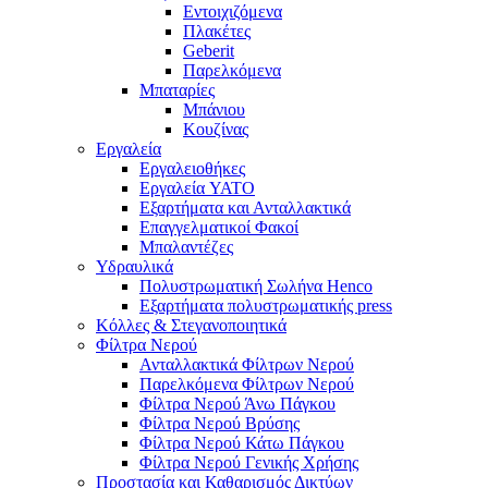
Εντοιχιζόμενα
Πλακέτες
Geberit
Παρελκόμενα
Μπαταρίες
Μπάνιου
Κουζίνας
Εργαλεία
Εργαλειοθήκες
Εργαλεία YATO
Εξαρτήματα και Ανταλλακτικά
Επαγγελματικοί Φακοί
Μπαλαντέζες
Υδραυλικά
Πολυστρωματική Σωλήνα Henco
Εξαρτήματα πολυστρωματικής press
Κόλλες & Στεγανοποιητικά
Φίλτρα Νερού
Ανταλλακτικά Φίλτρων Νερού
Παρελκόμενα Φίλτρων Νερού
Φίλτρα Νερού Άνω Πάγκου
Φίλτρα Νερού Βρύσης
Φίλτρα Νερού Κάτω Πάγκου
Φίλτρα Νερού Γενικής Χρήσης
Προστασία και Καθαρισμός Δικτύων