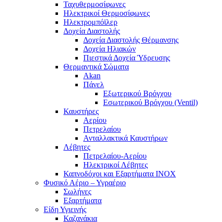
Ταχυθερμοσίφωνες
Ηλεκτρικοί Θερμοσίφωνες
Ηλεκτρομπόϊλερ
Δοχεία Διαστολής
Δοχεία Διαστολής Θέρμανσης
Δοχεία Ηλιακών
Πιεστικά Δοχεία Ύδρευσης
Θερμαντικά Σώματα
Akan
Πάνελ
Εξωτερικού Βρόγχου
Εσωτερικού Βρόγχου (Ventil)
Καυστήρες
Αερίου
Πετρελαίου
Ανταλλακτικά Καυστήρων
Λέβητες
Πετρελαίου-Αερίου
Ηλεκτρικοί Λέβητες
Καπνοδόχοι και Εξαρτήματα ΙΝΟΧ
Φυσικό Αέριο – Υγραέριο
Σωλήνες
Εξαρτήματα
Είδη Υγιεινής
Καζανάκια