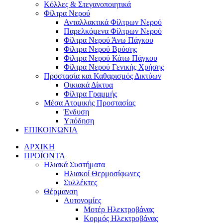
Κόλλες & Στεγανοποιητικά
Φίλτρα Νερού
Ανταλλακτικά Φίλτρων Νερού
Παρελκόμενα Φίλτρων Νερού
Φίλτρα Νερού Άνω Πάγκου
Φίλτρα Νερού Βρύσης
Φίλτρα Νερού Κάτω Πάγκου
Φίλτρα Νερού Γενικής Χρήσης
Προστασία και Καθαρισμός Δικτύων
Οικιακά Δίκτυα
Φίλτρα Γραμμής
Μέσα Ατομικής Προστασίας
Ένδυση
Υπόδηση
ΕΠΙΚΟΙΝΩΝΙΑ
ΑΡΧΙΚΗ
ΠΡΟΪΟΝΤΑ
Ηλιακά Συστήματα
Ηλιακοί Θερμοσίφωνες
Συλλέκτες
Θέρμανση
Αυτονομίες
Μοτέρ Ηλεκτροβάνας
Κορμός Ηλεκτροβάνας