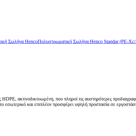
ική Σωλήνα Henco
Πολυστρωματική Σωλήνα Henco Standar (PE-X
DPE, ακτινοδικτυωμένη, που πληροί τις αυστηρότερες προδιαγραφές κ
 το εσωτερικό και επιπλέον προσφέρει υψηλή προστασία σε εργοστάσ