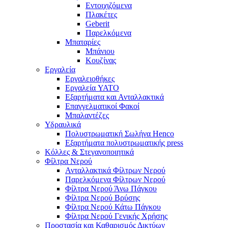
Εντοιχιζόμενα
Πλακέτες
Geberit
Παρελκόμενα
Μπαταρίες
Μπάνιου
Κουζίνας
Εργαλεία
Εργαλειοθήκες
Εργαλεία YATO
Εξαρτήματα και Ανταλλακτικά
Επαγγελματικοί Φακοί
Μπαλαντέζες
Υδραυλικά
Πολυστρωματική Σωλήνα Henco
Εξαρτήματα πολυστρωματικής press
Κόλλες & Στεγανοποιητικά
Φίλτρα Νερού
Ανταλλακτικά Φίλτρων Νερού
Παρελκόμενα Φίλτρων Νερού
Φίλτρα Νερού Άνω Πάγκου
Φίλτρα Νερού Βρύσης
Φίλτρα Νερού Κάτω Πάγκου
Φίλτρα Νερού Γενικής Χρήσης
Προστασία και Καθαρισμός Δικτύων