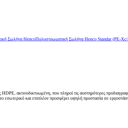
ική Σωλήνα Henco
Πολυστρωματική Σωλήνα Henco Standar (PE-Xc/
DPE, ακτινοδικτυωμένη, που πληροί τις αυστηρότερες προδιαγραφές κ
 το εσωτερικό και επιπλέον προσφέρει υψηλή προστασία σε εργοστάσ