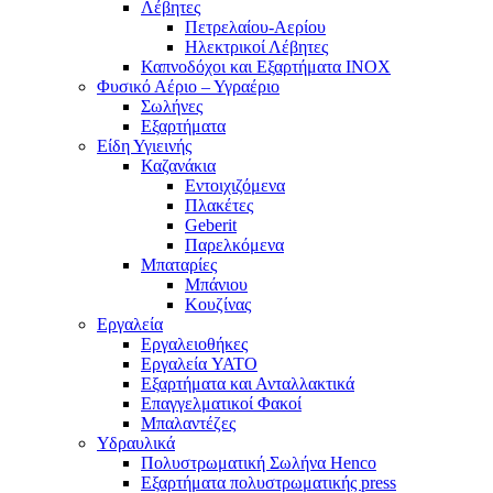
Λέβητες
Πετρελαίου-Αερίου
Ηλεκτρικοί Λέβητες
Καπνοδόχοι και Εξαρτήματα ΙΝΟΧ
Φυσικό Αέριο – Υγραέριο
Σωλήνες
Εξαρτήματα
Είδη Υγιεινής
Καζανάκια
Εντοιχιζόμενα
Πλακέτες
Geberit
Παρελκόμενα
Μπαταρίες
Μπάνιου
Κουζίνας
Εργαλεία
Εργαλειοθήκες
Εργαλεία YATO
Εξαρτήματα και Ανταλλακτικά
Επαγγελματικοί Φακοί
Μπαλαντέζες
Υδραυλικά
Πολυστρωματική Σωλήνα Henco
Εξαρτήματα πολυστρωματικής press