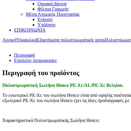
Οικιακά Δίκτυα
Φίλτρα Γραμμής
Μέσα Ατομικής Προστασίας
Ένδυση
Υπόδηση
ΕΠΙΚΟΙΝΩΝΙΑ
Αρχική
Υδραυλικά
Eξαρτήματα πολυστρωματικής press
Πολυστρωματ
Περιγραφή
Επιπλέον πληροφορίες
Περιγραφή του προϊόντος
Πολυστρωματική Σωλήνα Henco PE-Xc/AL/PE-Xc Βελγίου.
Το εσωτερικό PE-Xc του σωλήνα Henco είναι από υψηλής ποιότητας H
εξωτερικό PE-Xc του σωλήνα Henco έχει τις ίδιες προδιαγραφές με
Χαρακτηριστικά Πολυστρωματικής Σωλήνα Henco: