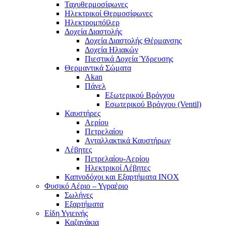
Ταχυθερμοσίφωνες
Ηλεκτρικοί Θερμοσίφωνες
Ηλεκτρομπόϊλερ
Δοχεία Διαστολής
Δοχεία Διαστολής Θέρμανσης
Δοχεία Ηλιακών
Πιεστικά Δοχεία Ύδρευσης
Θερμαντικά Σώματα
Akan
Πάνελ
Εξωτερικού Βρόγχου
Εσωτερικού Βρόγχου (Ventil)
Καυστήρες
Αερίου
Πετρελαίου
Ανταλλακτικά Καυστήρων
Λέβητες
Πετρελαίου-Αερίου
Ηλεκτρικοί Λέβητες
Καπνοδόχοι και Εξαρτήματα ΙΝΟΧ
Φυσικό Αέριο – Υγραέριο
Σωλήνες
Εξαρτήματα
Είδη Υγιεινής
Καζανάκια