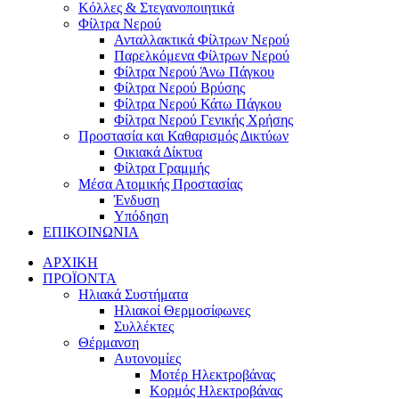
Κόλλες & Στεγανοποιητικά
Φίλτρα Νερού
Ανταλλακτικά Φίλτρων Νερού
Παρελκόμενα Φίλτρων Νερού
Φίλτρα Νερού Άνω Πάγκου
Φίλτρα Νερού Βρύσης
Φίλτρα Νερού Κάτω Πάγκου
Φίλτρα Νερού Γενικής Χρήσης
Προστασία και Καθαρισμός Δικτύων
Οικιακά Δίκτυα
Φίλτρα Γραμμής
Μέσα Ατομικής Προστασίας
Ένδυση
Υπόδηση
ΕΠΙΚΟΙΝΩΝΙΑ
ΑΡΧΙΚΗ
ΠΡΟΪΟΝΤΑ
Ηλιακά Συστήματα
Ηλιακοί Θερμοσίφωνες
Συλλέκτες
Θέρμανση
Αυτονομίες
Μοτέρ Ηλεκτροβάνας
Κορμός Ηλεκτροβάνας