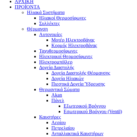
ΑΡΧΙΚΗ
ΠΡΟΪΟΝΤΑ
Ηλιακά Συστήματα
Ηλιακοί Θερμοσίφωνες
Συλλέκτες
Θέρμανση
Αυτονομίες
Μοτέρ Ηλεκτροβάνας
Κορμός Ηλεκτροβάνας
Ταχυθερμοσίφωνες
Ηλεκτρικοί Θερμοσίφωνες
Ηλεκτρομπόϊλερ
Δοχεία Διαστολής
Δοχεία Διαστολής Θέρμανσης
Δοχεία Ηλιακών
Πιεστικά Δοχεία Ύδρευσης
Θερμαντικά Σώματα
Akan
Πάνελ
Εξωτερικού Βρόγχου
Εσωτερικού Βρόγχου (Ventil)
Καυστήρες
Αερίου
Πετρελαίου
Ανταλλακτικά Καυστήρων