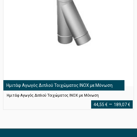
Ημιτάφ Αγωγός Διπλού Τοιχώματος ΙΝΟΧ με Μόνωση
Ημιτάφ Αγωγός Διπλού Τοιχώματος ΙΝΟΧ με Μόνωση
Pr
–
44,55
€
189,07
€
ra
44
th
18