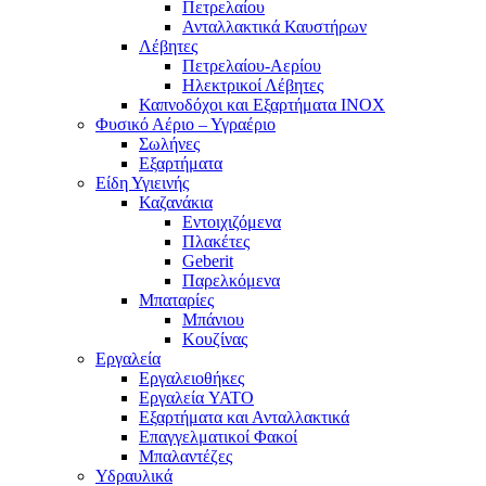
Πετρελαίου
Ανταλλακτικά Καυστήρων
Λέβητες
Πετρελαίου-Αερίου
Ηλεκτρικοί Λέβητες
Καπνοδόχοι και Εξαρτήματα ΙΝΟΧ
Φυσικό Αέριο – Υγραέριο
Σωλήνες
Εξαρτήματα
Είδη Υγιεινής
Καζανάκια
Εντοιχιζόμενα
Πλακέτες
Geberit
Παρελκόμενα
Μπαταρίες
Μπάνιου
Κουζίνας
Εργαλεία
Εργαλειοθήκες
Εργαλεία YATO
Εξαρτήματα και Ανταλλακτικά
Επαγγελματικοί Φακοί
Μπαλαντέζες
Υδραυλικά