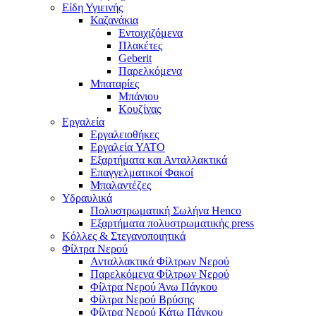
Είδη Υγιεινής
Καζανάκια
Εντοιχιζόμενα
Πλακέτες
Geberit
Παρελκόμενα
Μπαταρίες
Μπάνιου
Κουζίνας
Εργαλεία
Εργαλειοθήκες
Εργαλεία YATO
Εξαρτήματα και Ανταλλακτικά
Επαγγελματικοί Φακοί
Μπαλαντέζες
Υδραυλικά
Πολυστρωματική Σωλήνα Henco
Εξαρτήματα πολυστρωματικής press
Κόλλες & Στεγανοποιητικά
Φίλτρα Νερού
Ανταλλακτικά Φίλτρων Νερού
Παρελκόμενα Φίλτρων Νερού
Φίλτρα Νερού Άνω Πάγκου
Φίλτρα Νερού Βρύσης
Φίλτρα Νερού Κάτω Πάγκου