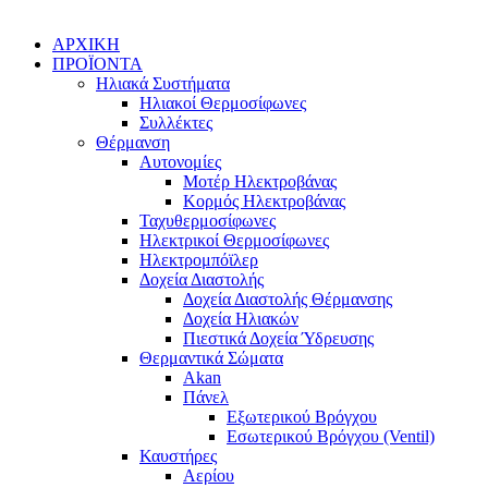
ΑΡΧΙΚΗ
ΠΡΟΪΟΝΤΑ
Ηλιακά Συστήματα
Ηλιακοί Θερμοσίφωνες
Συλλέκτες
Θέρμανση
Αυτονομίες
Μοτέρ Ηλεκτροβάνας
Κορμός Ηλεκτροβάνας
Ταχυθερμοσίφωνες
Ηλεκτρικοί Θερμοσίφωνες
Ηλεκτρομπόϊλερ
Δοχεία Διαστολής
Δοχεία Διαστολής Θέρμανσης
Δοχεία Ηλιακών
Πιεστικά Δοχεία Ύδρευσης
Θερμαντικά Σώματα
Akan
Πάνελ
Εξωτερικού Βρόγχου
Εσωτερικού Βρόγχου (Ventil)
Καυστήρες
Αερίου